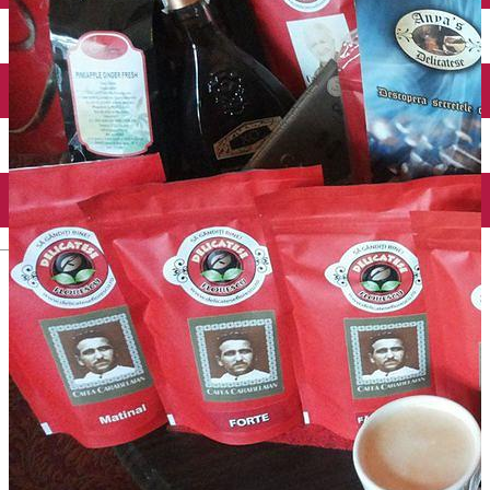
Închirieri auto
Închirieri biciclete
Taxi
Încărcare vehicule electrice
English