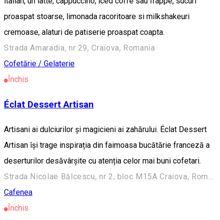
italian, un latte, cappuccino, iced coffe sau frappe, sucuri
proaspat stoarse, limonada racoritoare si milkshakeuri
cremoase, alaturi de patiserie proaspat coapta.
Strada Amaradia, nr 29, Craiova, Romania
Cofetărie / Gelaterie
Închis
Éclat Dessert Artisan
Artisani ai dulciurilor și magicieni ai zahărului. Éclat Dessert
Artisan își trage inspirația din faimoasa bucătărie franceză a
deserturilor desăvârșite cu atenția celor mai buni cofetari.
Strada Nicolae Bălcescu, nr 2, bloc M15A Craiova, Romania
Cafenea
Închis