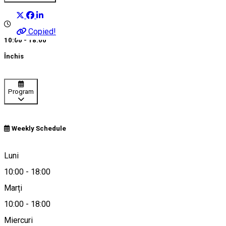
Copied!
10:00 - 18:00
Închis
Program
Weekly Schedule
Craiova, Romania
Luni
10:00
-
18:00
Marți
Hartă
10:00
-
18:00
Miercuri