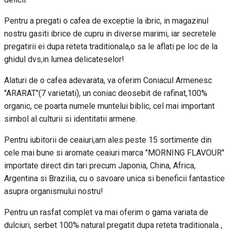
Pentru a pregati o cafea de exceptie la ibric, in magazinul
nostru gasiti ibrice de cupru in diverse marimi, iar secretele
pregatirii ei dupa reteta traditionala,o sa le aflati pe loc de la
ghidul dvs,in lumea delicateselor!
Alaturi de o cafea adevarata, va oferim Coniacul Armenesc
"ARARAT"(7 varietati), un coniac deosebit de rafinat,100%
organic, ce poarta numele muntelui biblic, cel mai important
simbol al culturii si identitatii armene.
Pentru iubitorii de ceaiuri,am ales peste 15 sortimente din
cele mai bune si aromate ceaiuri marca "MORNING FLAVOUR"
importate direct din tari precum Japonia, China, Africa,
Argentina si Brazilia, cu o savoare unica si beneficii fantastice
asupra organismului nostru!
Pentru un rasfat complet va mai oferim o gama variata de
dulciuri, serbet 100% natural pregatit dupa reteta traditionala ,