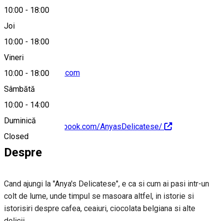
10:00
-
18:00
0748216363
Joi
10:00
-
18:00
Vineri
ktminvest@gmail.com
10:00
-
18:00
Sâmbătă
10:00
-
14:00
Duminică
https://www.facebook.com/AnyasDelicatese/
Closed
Despre
Cand ajungi la "Anya's Delicatese", e ca si cum ai pasi intr-un
colt de lume, unde timpul se masoara altfel, in istorie si
istorisiri despre cafea, ceaiuri, ciocolata belgiana si alte
delicii.