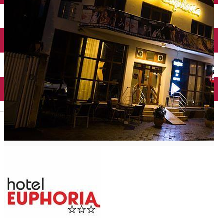
Închirieri auto
Închirieri biciclete
Taxi
Încărcare vehicule electrice
English