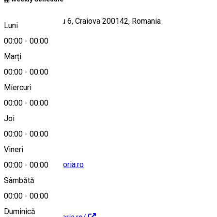
Strada Iancu Jianu 6, Craiova 200142, Romania
Luni
00:00
-
00:00
Marți
Hartă
00:00
-
00:00
Miercuri
00:00
-
00:00
0760603034
Joi
00:00
-
00:00
Vineri
office@hoteleuphoria.ro
00:00
-
00:00
Sâmbătă
00:00
-
00:00
Duminică