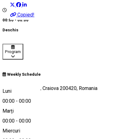
Copied!
00:00 - 00:00
Deschis
Program
Weekly Schedule
Strada Brestei 18, Craiova 200420, Romania
Luni
00:00
-
00:00
Marți
Hartă
00:00
-
00:00
Miercuri