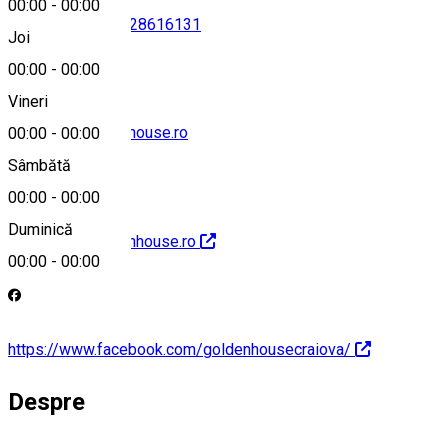
00:00
-
00:00
0251406270
•
0728616131
Joi
00:00
-
00:00
Vineri
receptie@goldenhouse.ro
00:00
-
00:00
Sâmbătă
00:00
-
00:00
Duminică
http://www.goldenhouse.ro
00:00
-
00:00
https://www.facebook.com/goldenhousecraiova/
Despre