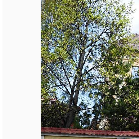
Închirieri auto
Închirieri biciclete
Taxi
Încărcare vehicule electrice
English