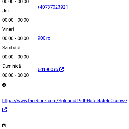
00:00
-
00:00
+40351419419
•
+40737023921
Joi
00:00
-
00:00
Vineri
office@splendid1900.ro
00:00
-
00:00
Sâmbătă
00:00
-
00:00
Duminică
http://www.splendid1900.ro
00:00
-
00:00
https://www.facebook.com/Splendid1900Hotel4steleCraiova/