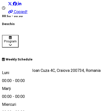
Copied!
00:00 - 00:00
Deschis
Program
Weekly Schedule
Strada Alexandru Ioan Cuza 4C, Craiova 200734, Romania
Luni
00:00
-
00:00
Marți
Hartă
00:00
-
00:00
Miercuri