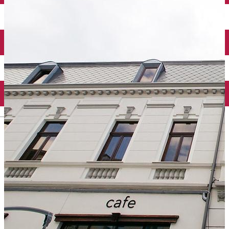
Închirieri auto
Închirieri biciclete
Taxi
Încărcare vehicule electrice
English