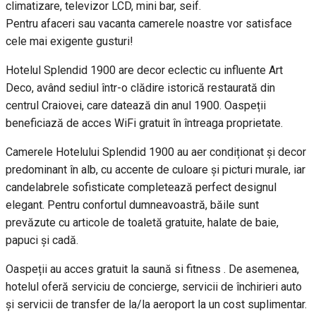
climatizare, televizor LCD, mini bar, seif.
Pentru afaceri sau vacanta camerele noastre vor satisface
cele mai exigente gusturi!
Hotelul Splendid 1900 are decor eclectic cu influente Art
Deco, având sediul într-o clădire istorică restaurată din
centrul Craiovei, care datează din anul 1900. Oaspeții
beneficiază de acces WiFi gratuit în întreaga proprietate.
Camerele Hotelului Splendid 1900 au aer condiționat și decor
predominant în alb, cu accente de culoare și picturi murale, iar
candelabrele sofisticate completează perfect designul
elegant. Pentru confortul dumneavoastră, băile sunt
prevăzute cu articole de toaletă gratuite, halate de baie,
papuci şi cadă.
Oaspeții au acces gratuit la saună si fitness . De asemenea,
hotelul oferă serviciu de concierge, servicii de închirieri auto
și servicii de transfer de la/la aeroport la un cost suplimentar.