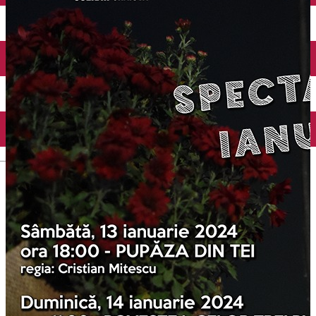
Închirieri auto
Închirieri biciclete
Taxi
Încărcare vehicule electrice
English