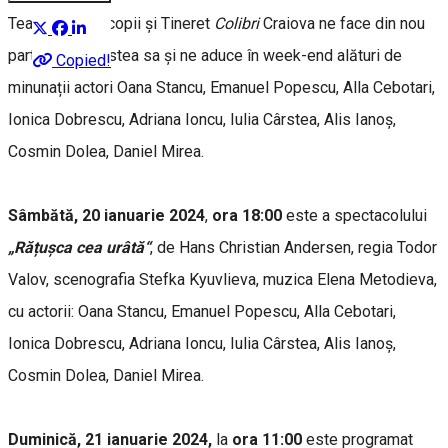
Teatrul pentru copii și Tineret
Colibri
Craiova ne face din nou
parte din povestea sa și ne aduce în week-end alături de
Copied!
minunații actori Oana Stancu, Emanuel Popescu, Alla Cebotari,
Ionica Dobrescu, Adriana Ioncu, Iulia Cârstea, Alis Ianoș,
Cosmin Dolea, Daniel Mirea.
Sâmbătă, 20 ianuarie 2024
,
ora 18:00
este a spectacolului
„Rățușca cea urâtă“
, de Hans Christian Andersen, regia Todor
Valov, scenografia Stefka Kyuvlieva, muzica Elena Metodieva,
cu actorii: Oana Stancu, Emanuel Popescu, Alla Cebotari,
Ionica Dobrescu, Adriana Ioncu, Iulia Cârstea, Alis Ianoș,
Cosmin Dolea, Daniel Mirea.
Duminică, 21 ianuarie 2024,
la
ora 11:00
este programat