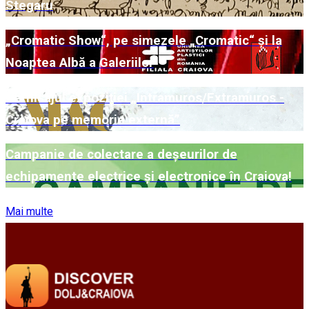
Stegaru
„Cromatic Show“, pe simezele „Cromatic“ și la
Noaptea Albă a Galeriilor
Vernisajul expoziției „Intramuros/Extramuros -
Craiova pe memorie externă”
Campanie de colectare a deșeurilor de
echipamente electrice și electronice în Craiova!
Mai multe