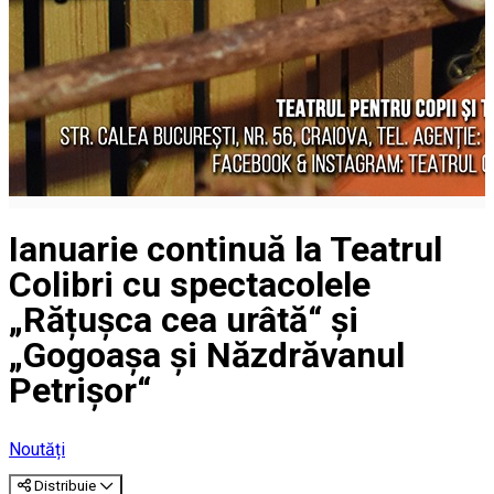
Ianuarie continuă la Teatrul
Colibri cu spectacolele
„Rățușca cea urâtă“ și
„Gogoașa și Năzdrăvanul
Petrișor“
Noutăți
Distribuie