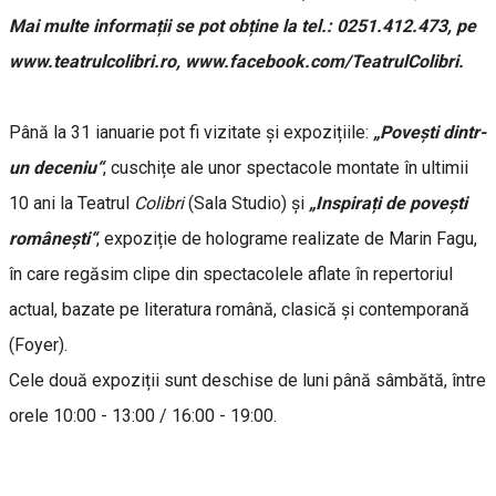
Mai multe informații se pot obține la tel.: 0251.412.473, pe
www.teatrulcolibri.ro, www.facebook.com/TeatrulColibri.
Până la 31 ianuarie pot fi vizitate și expozițiile:
„Povești dintr-
un deceniu“
, cuschițe ale unor spectacole montate în ultimii
10 ani la Teatrul
Colibri
(Sala Studio) și
„Inspirați de povești
românești“
, expoziție de holograme realizate de Marin Fagu,
în care regăsim clipe din spectacolele aflate în repertoriul
actual, bazate pe literatura română, clasică și contemporană
(Foyer).
Cele două expoziții sunt deschise de luni până sâmbătă, între
orele 10:00 - 13:00 / 16:00 - 19:00.