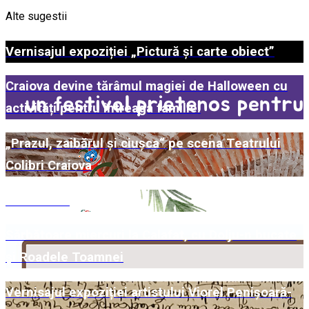
Alte sugestii
Vernisajul expoziției „Pictură și carte obiect”
Craiova devine tărâmul magiei de Halloween cu
activități pentru întreaga familie!
„Prazul, zaibărul și ciușca“ pe scena Teatrului
Colibri Craiova
Comunicat
Sărbătoare miercuri la Calafat, cu Dolju-n bucate
și Roadele Toamnei
Vernisajul expoziției artistului Viorel Penișoară-