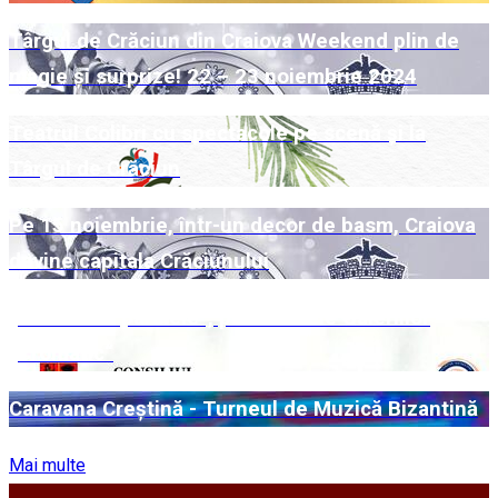
Târgul de Crăciun din Craiova Weekend plin de
magie și surprize! 22 – 23 noiembrie 2024
Teatrul Colibri cu spectacole pe scenă și la
Târgul de Crăciun
Pe 15 noiembrie, într-un decor de basm, Craiova
devine capitala Crăciunului
„Universuri paralele“, pe simezele Galeriilor
„Cromatic“
Caravana Creștină - Turneul de Muzică Bizantină
Mai multe