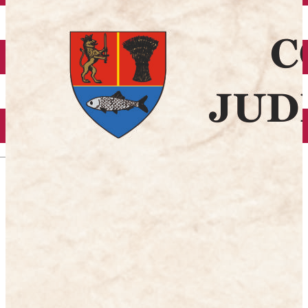
Închirieri auto
Închirieri biciclete
Taxi
Încărcare vehicule electrice
English