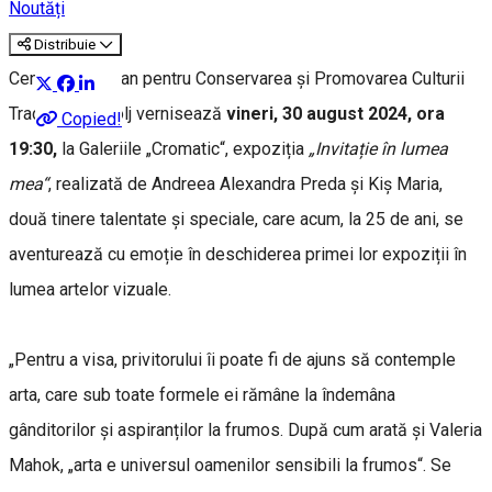
Noutăți
Distribuie
Centrul Judeţean pentru Conservarea şi Promovarea Culturii
Tradiţionale Dolj vernisează
vineri, 30 august 2024, ora
Copied!
19:30,
la Galeriile „Cromatic“, expoziția
„Invitație în lumea
mea“
, realizată de Andreea Alexandra Preda și Kiș Maria,
două tinere talentate și speciale, care acum, la 25 de ani, se
aventurează cu emoție în deschiderea primei lor expoziții în
lumea artelor vizuale.
„Pentru a visa, privitorului îi poate fi de ajuns să contemple
arta, care sub toate formele ei rămâne la îndemâna
gânditorilor și aspiranților la frumos. După cum arată și Valeria
Mahok, „arta e universul oamenilor sensibili la frumos“. Se