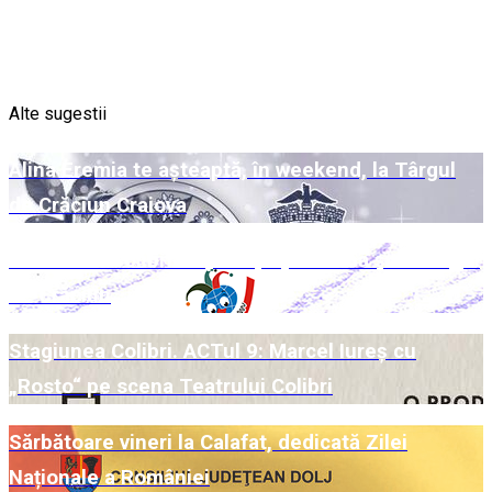
Alte sugestii
Alina Eremia te așteaptă, în weekend, la Târgul
de Crăciun Craiova
Week-end Colibri cu povești pe scenă și la Târgul
de Crăciun
Stagiunea Colibri. ACTul 9: Marcel Iureș cu
„Rosto“ pe scena Teatrului Colibri
Sărbătoare vineri la Calafat, dedicată Zilei
Naționale a României