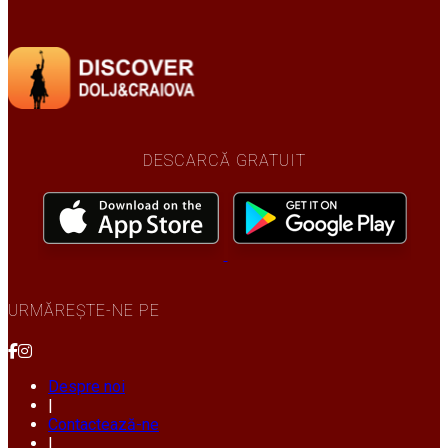
DESCARCĂ GRATUIT
URMĂREȘTE-NE PE
Despre noi
|
Contactează-ne
|