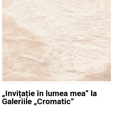
„Invițație în lumea mea“ la
Galeriile „Cromatic“