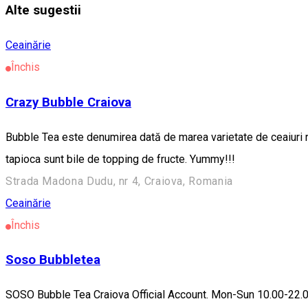
Alte sugestii
Ceainărie
Închis
Crazy Bubble Craiova
Bubble Tea este denumirea dată de marea varietate de ceaiuri răc
tapioca sunt bile de topping de fructe. Yummy!!!
Strada Madona Dudu, nr 4, Craiova, Romania
Ceainărie
Închis
Soso Bubbletea
SOSO Bubble Tea Craiova Official Account. Mon-Sun 10.00-22.00