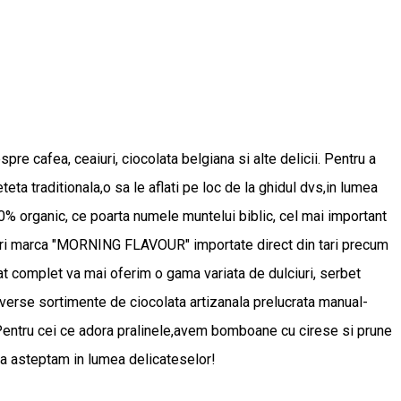
spre cafea, ceaiuri, ciocolata belgiana si alte delicii. Pentru a
teta traditionala,o sa le aflati pe loc de la ghidul dvs,in lumea
0% organic, ce poarta numele muntelui biblic, cel mai important
eaiuri marca "MORNING FLAVOUR" importate direct din tari precum
fat complet va mai oferim o gama variata de dulciuri, serbet
 diverse sortimente de ciocolata artizanala prelucrata manual-
.Pentru cei ce adora pralinele,avem bomboane cu cirese si prune
. Va asteptam in lumea delicateselor!