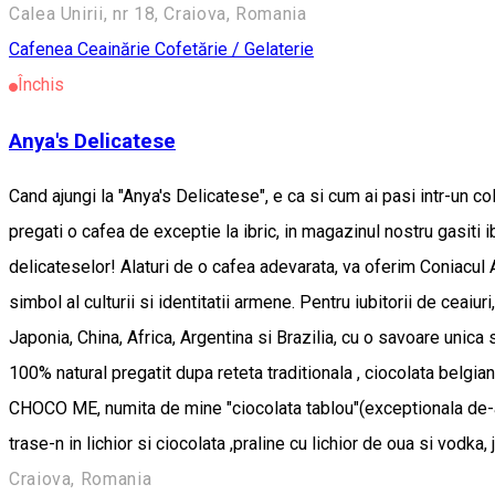
Calea Unirii, nr 18, Craiova, Romania
Cafenea
Ceainărie
Cofetărie / Gelaterie
Închis
Anya's Delicatese
Cand ajungi la "Anya's Delicatese", e ca si cum ai pasi intr-un col
pregati o cafea de exceptie la ibric, in magazinul nostru gasiti ib
delicateselor! Alaturi de o cafea adevarata, va oferim Coniacul
simbol al culturii si identitatii armene. Pentru iubitorii de c
Japonia, China, Africa, Argentina si Brazilia, cu o savoare unica
100% natural pregatit dupa reteta traditionala , ciocolata belgia
CHOCO ME, numita de mine "ciocolata tablou"(exceptionala de-a d
trase-n in lichior si ciocolata ,praline cu lichior de oua si vodka
Craiova, Romania