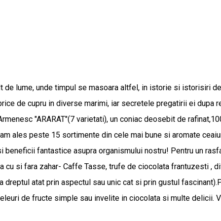
t de lume, unde timpul se masoara altfel, in istorie si istorisiri de
rice de cupru in diverse marimi, iar secretele pregatirii ei dupa re
 Armenesc "ARARAT"(7 varietati), un coniac deosebit de rafinat,10
eaiuri,am ales peste 15 sortimente din cele mai bune si aromate c
 si beneficii fantastice asupra organismului nostru! Pentru un ras
na cu si fara zahar- Caffe Tasse, trufe de ciocolata frantuzesti ,
reptul atat prin aspectul sau unic cat si prin gustul fascinant)
, jeleuri de fructe simple sau invelite in ciocolata si multe delicii