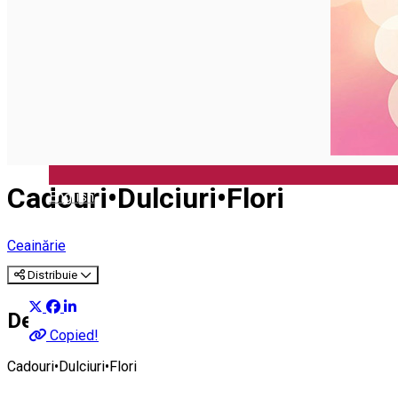
Închirieri auto
Închirieri biciclete
Taxi
Încărcare vehicule electrice
Cadouri•Dulciuri•Flori
English
Ceainărie
Distribuie
Despre
Copied!
Cadouri•Dulciuri•Flori