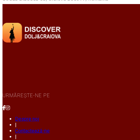
URMĂREȘTE-NE PE
Despre noi
|
Contactează-ne
|