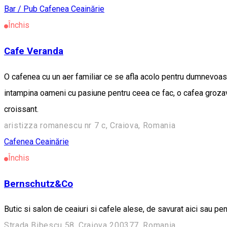
Bar / Pub
Cafenea
Ceainărie
Închis
Cafe Veranda
O cafenea cu un aer familiar ce se afla acolo pentru dumnevoast
intampina oameni cu pasiune pentru ceea ce fac, o cafea grozav
croissant.
aristizza romanescu nr 7 c, Craiova, Romania
Cafenea
Ceainărie
Închis
Bernschutz&Co
Butic si salon de ceaiuri si cafele alese, de savurat aici sau pe
Strada Bibescu 58, Craiova 200377, Romania