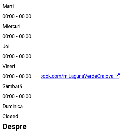
Marți
Hartă
00:00
-
00:00
Miercuri
00:00
-
00:00
0770232700
Joi
00:00
-
00:00
Vineri
https://www.facebook.com/m.LagunaVerdeCraiova
00:00
-
00:00
Sâmbătă
00:00
-
00:00
Duminică
0770232700
Closed
Despre