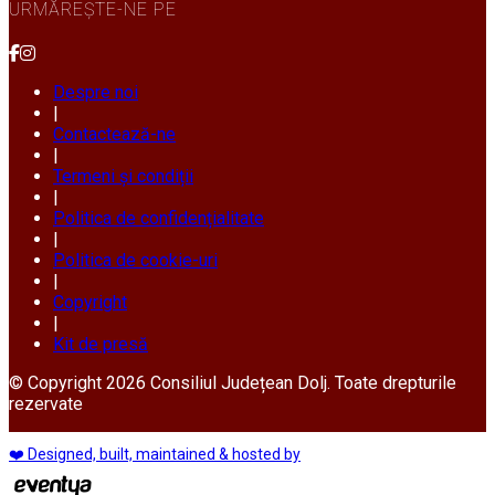
URMĂREȘTE-NE PE
Despre noi
|
Contactează-ne
|
Termeni și condiții
|
Politica de confidențialitate
|
Politica de cookie-uri
|
Copyright
|
Kit de presă
© Copyright 2026 Consiliul Județean Dolj. Toate drepturile
rezervate
❤️ Designed, built, maintained & hosted by