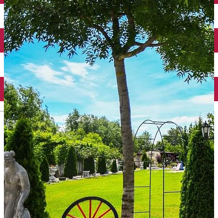
Închirieri auto
Închirieri biciclete
Taxi
Încărcare vehicule electrice
English