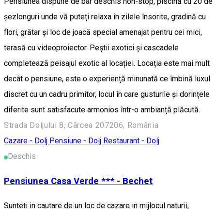
Pensiunea dispune de bar deschis non-stop, piscină cu 20 de
șezlonguri unde vă puteți relaxa în zilele însorite, gradină cu
flori, grătar și loc de joacă special amenajat pentru cei mici,
terasă cu videoproiector. Peștii exotici și cascadele
completează peisajul exotic al locației. Locația este mai mult
decât o pensiune, este o experiență minunată ce îmbină luxul
discret cu un cadru primitor, locul în care gusturile și dorințele
diferite sunt satisfacute armonios într-o ambianță plăcută.
Strada Doljului 8, Cârcea 207206, România
Cazare - Dolj
Pensiune - Dolj
Restaurant - Dolj
Deschis
Pensiunea Casa Verde *** - Bechet
Sunteti in cautare de un loc de cazare in mijlocul naturii,