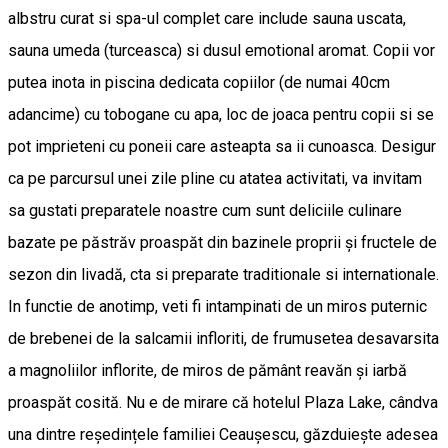
albstru curat si spa-ul complet care include sauna uscata,
sauna umeda (turceasca) si dusul emotional aromat. Copii vor
putea inota in piscina dedicata copiilor (de numai 40cm
adancime) cu tobogane cu apa, loc de joaca pentru copii si se
pot imprieteni cu poneii care asteapta sa ii cunoasca. Desigur
ca pe parcursul unei zile pline cu atatea activitati, va invitam
sa gustati preparatele noastre cum sunt deliciile culinare
bazate pe păstrăv proaspăt din bazinele proprii și fructele de
sezon din livadă, cta si preparate traditionale si internationale.
In functie de anotimp, veti fi intampinati de un miros puternic
de brebenei de la salcamii infloriti, de frumusetea desavarsita
a magnoliilor inflorite, de miros de pământ reavăn și iarbă
proaspăt cosită. Nu e de mirare că hotelul Plaza Lake, cândva
una dintre reședințele familiei Ceaușescu, găzduiește adesea