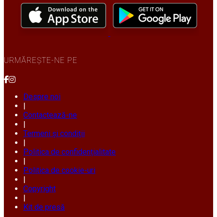
URMĂREȘTE-NE PE
Despre noi
|
Contactează-ne
|
Termeni și condiții
|
Politica de confidențialitate
|
Politica de cookie-uri
|
Copyright
|
Kit de presă