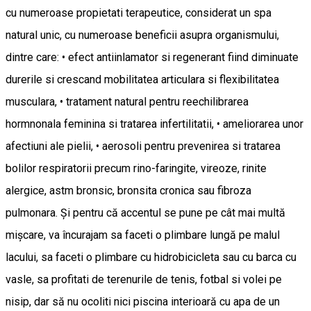
cu numeroase propietati terapeutice, considerat un spa
natural unic, cu numeroase beneficii asupra organismului,
dintre care: • efect antiinlamator si regenerant fiind diminuate
durerile si crescand mobilitatea articulara si flexibilitatea
musculara, • tratament natural pentru reechilibrarea
hormnonala feminina si tratarea infertilitatii, • ameliorarea unor
afectiuni ale pielii, • aerosoli pentru prevenirea si tratarea
bolilor respiratorii precum rino-faringite, vireoze, rinite
alergice, astm bronsic, bronsita cronica sau fibroza
pulmonara. Și pentru că accentul se pune pe cât mai multă
mișcare, va încurajam sa faceti o plimbare lungă pe malul
lacului, sa faceti o plimbare cu hidrobicicleta sau cu barca cu
vasle, sa profitati de terenurile de tenis, fotbal si volei pe
nisip, dar să nu ocoliti nici piscina interioară cu apa de un