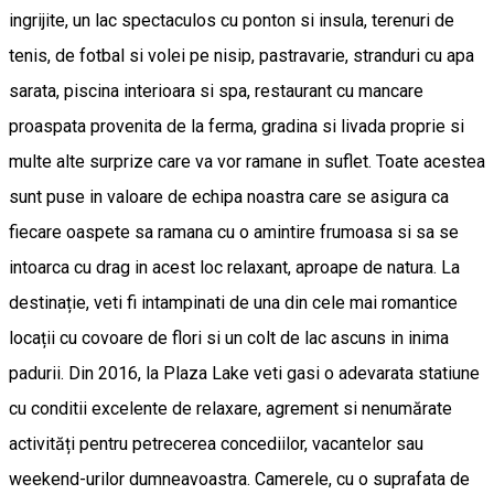
ingrijite, un lac spectaculos cu ponton si insula, terenuri de
tenis, de fotbal si volei pe nisip, pastravarie, stranduri cu apa
sarata, piscina interioara si spa, restaurant cu mancare
proaspata provenita de la ferma, gradina si livada proprie si
multe alte surprize care va vor ramane in suflet. Toate acestea
sunt puse in valoare de echipa noastra care se asigura ca
fiecare oaspete sa ramana cu o amintire frumoasa si sa se
intoarca cu drag in acest loc relaxant, aproape de natura. La
destinație, veti fi intampinati de una din cele mai romantice
locații cu covoare de flori si un colt de lac ascuns in inima
padurii. Din 2016, la Plaza Lake veti gasi o adevarata statiune
cu conditii excelente de relaxare, agrement si nenumărate
activități pentru petrecerea concediilor, vacantelor sau
weekend-urilor dumneavoastra. Camerele, cu o suprafata de