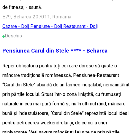
de fitness; - saună.
E79, Beharca 207011, România
Cazare - Dolj
Pensiune - Dolj
Restaurant - Dolj
Deschis
Pensiunea Carul din Stele **** - Beharca
Reper obligatoriu pentru toți cei care doresc să guste o
mâncare tradițională românească, Pensiunea-Restaurant
“Carul din Stele” abundă de un farmec inegalabil, nemaiîntâlnit
prin părțile locului. Situat într-o zonă liniștită, cu frumuseți
naturale în cea mai pură formă și, nu în ultimul rând, mâncare
bună și îndestulătoare, “Carul din Stele” reprezintă locul ideal
pentru petrecerea weekend-ului și, de ce nu, a unei
minivacanțe. Veți savura mâncăruri felurite de prin părțile