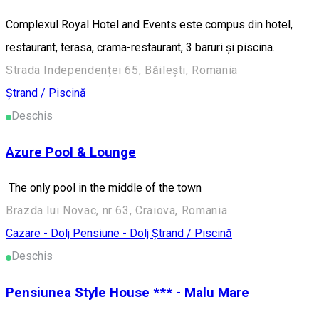
Complexul Royal Hotel and Events este compus din hotel,
restaurant, terasa, crama-restaurant, 3 baruri și piscina.
Strada Independenței 65, Băilești, Romania
Ștrand / Piscină
Deschis
Azure Pool & Lounge
The only pool in the middle of the town
Brazda lui Novac, nr 63, Craiova, Romania
Cazare - Dolj
Pensiune - Dolj
Ștrand / Piscină
Deschis
Pensiunea Style House *** - Malu Mare