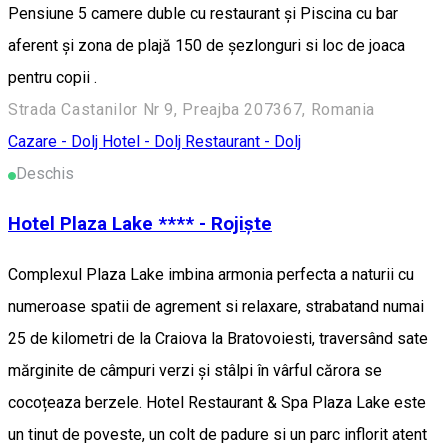
Pensiune 5 camere duble cu restaurant și Piscina cu bar
aferent și zona de plajă 150 de șezlonguri si loc de joaca
pentru copii .
Strada Castanilor Nr 9, Preajba 207367, Romania
Cazare - Dolj
Hotel - Dolj
Restaurant - Dolj
Deschis
Hotel Plaza Lake **** - Rojiște
Complexul Plaza Lake imbina armonia perfecta a naturii cu
numeroase spatii de agrement si relaxare, strabatand numai
25 de kilometri de la Craiova la Bratovoiesti, traversând sate
mărginite de câmpuri verzi și stâlpi în vârful cărora se
cocoțeaza berzele. Hotel Restaurant & Spa Plaza Lake este
un tinut de poveste, un colt de padure si un parc inflorit atent