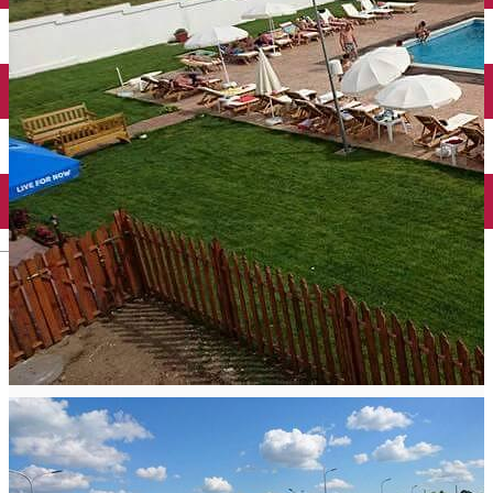
Închirieri auto
Închirieri biciclete
Taxi
Încărcare vehicule electrice
English