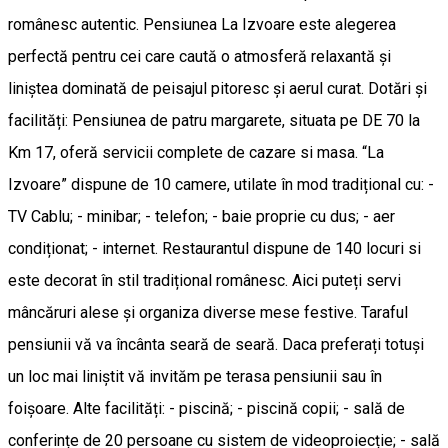
românesc autentic. Pensiunea La Izvoare este alegerea
perfectă pentru cei care caută o atmosferă relaxantă și
liniștea dominată de peisajul pitoresc și aerul curat. Dotări și
facilități: Pensiunea de patru margarete, situata pe DE 70 la
Km 17, oferă servicii complete de cazare si masa. “La
Izvoare” dispune de 10 camere, utilate în mod tradițional cu: -
TV Cablu; - minibar; - telefon; - baie proprie cu dus; - aer
condiționat; - internet. Restaurantul dispune de 140 locuri si
este decorat în stil tradițional românesc. Aici puteți servi
mâncăruri alese și organiza diverse mese festive. Taraful
pensiunii vă va încânta seară de seară. Daca preferați totuși
un loc mai liniștit vă invităm pe terasa pensiunii sau în
foișoare. Alte facilități: - piscină; - piscină copii; - sală de
conferințe de 20 persoane cu sistem de videoproiecție; - sală