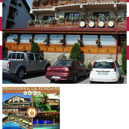
Închirieri auto
Închirieri biciclete
Taxi
Încărcare vehicule electrice
English