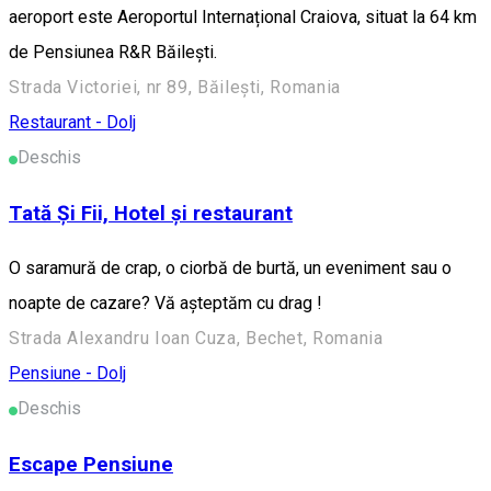
aeroport este Aeroportul Internațional Craiova, situat la 64 km
de Pensiunea R&R Băilești.
Strada Victoriei, nr 89, Băilești, Romania
Restaurant - Dolj
Deschis
Tată Și Fii, Hotel și restaurant
O saramură de crap, o ciorbă de burtă, un eveniment sau o
noapte de cazare? Vă așteptăm cu drag !
Strada Alexandru Ioan Cuza, Bechet, Romania
Pensiune - Dolj
Deschis
Escape Pensiune