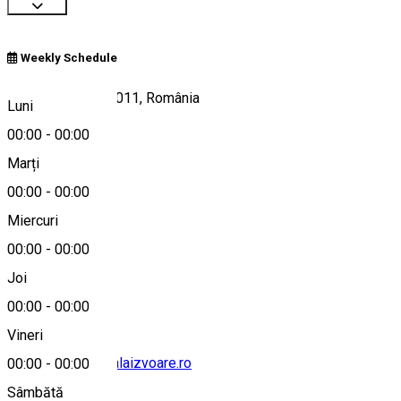
Weekly Schedule
E79, Beharca 207011, România
Luni
00:00
-
00:00
Marți
Hartă
00:00
-
00:00
Miercuri
00:00
-
00:00
0730160000
Joi
00:00
-
00:00
Vineri
office@pensiunealaizvoare.ro
00:00
-
00:00
Sâmbătă