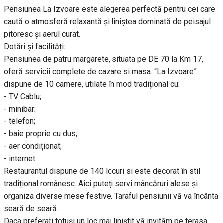
Pensiunea La Izvoare este alegerea perfectă pentru cei care
caută o atmosferă relaxantă și liniștea dominată de peisajul
pitoresc și aerul curat.
Dotări și facilități:
Pensiunea de patru margarete, situata pe DE 70 la Km 17,
oferă servicii complete de cazare si masa. “La Izvoare”
dispune de 10 camere, utilate în mod tradițional cu:
- TV Cablu;
- minibar;
- telefon;
- baie proprie cu dus;
- aer condiționat;
- internet.
Restaurantul dispune de 140 locuri si este decorat în stil
tradițional românesc. Aici puteți servi mâncăruri alese și
organiza diverse mese festive. Taraful pensiunii vă va încânta
seară de seară.
Daca preferați totuși un loc mai liniștit vă invităm pe terasa