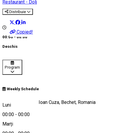
Restaurant - Dolj
Distribuie
Copied!
00:00 - 00:00
Deschis
Program
Weekly Schedule
Strada Alexandru Ioan Cuza, Bechet, Romania
Luni
00:00
-
00:00
Marți
Hartă