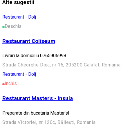
Alte sugestii
Restaurant - Dolj
Deschis
Restaurant Coliseum
Livrari la domiciliu 0765906998
Strada Gheorghe Doja, nr 16, 205200 Calafat, Romania
Restaurant - Dolj
Închis
Restaurant Master's - insula
Preparate din bucataria Master’s!
Strada Victoriei, nr 120c, Băilești, Romania