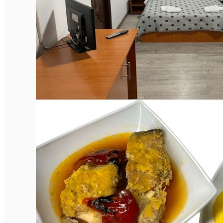
Închirieri auto
Închirieri biciclete
Taxi
Încărcare vehicule electrice
English