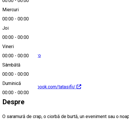
00:00
-
00:00
Miercuri
00:00
-
00:00
0754 753 945
Joi
00:00
-
00:00
Vineri
contact@tatasifii.ro
00:00
-
00:00
Sâmbătă
00:00
-
00:00
Duminică
https://www.facebook.com/tatasifii/
00:00
-
00:00
Despre
O saramură de crap, o ciorbă de burtă, un eveniment sau o noa