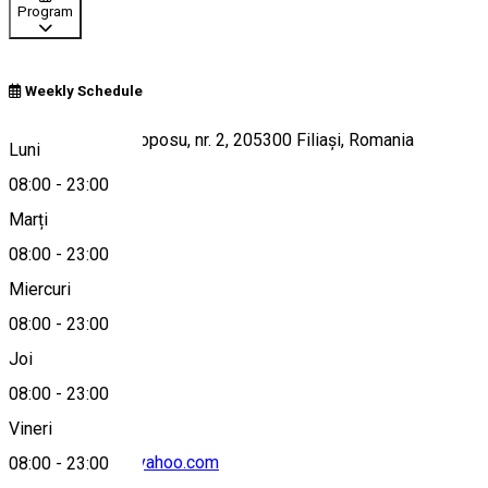
Program
Weekly Schedule
Strada Corneliu Coposu, nr. 2, 205300 Filiași, Romania
Luni
08:00
-
23:00
Marți
Hartă
08:00
-
23:00
Miercuri
08:00
-
23:00
0761 851 616
Joi
08:00
-
23:00
Vineri
ecaterina_rosu@yahoo.com
08:00
-
23:00