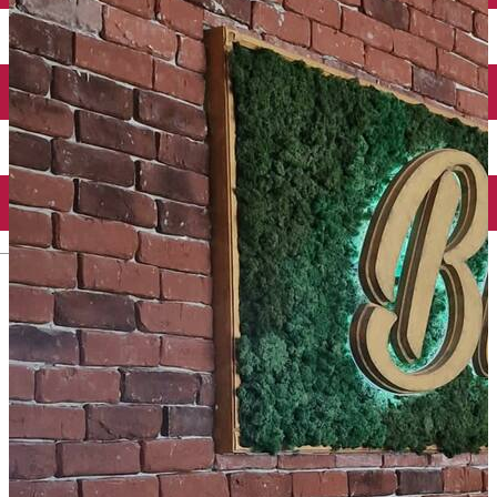
Închirieri auto
Închirieri biciclete
Taxi
Încărcare vehicule electrice
English