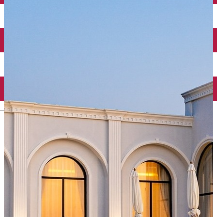
Închirieri auto
Închirieri biciclete
Taxi
Încărcare vehicule electrice
English