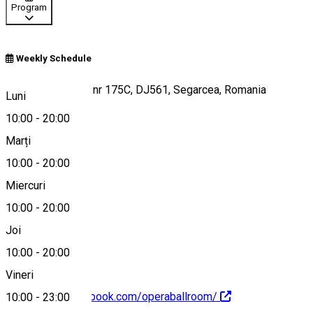
Program
Weekly Schedule
Strada Republicii, nr 175C, DJ561, Segarcea, Romania
Luni
10:00
-
20:00
Marți
Hartă
10:00
-
20:00
Miercuri
10:00
-
20:00
0768 387 651
Joi
10:00
-
20:00
Vineri
https://www.facebook.com/operaballroom/
10:00
-
23:00