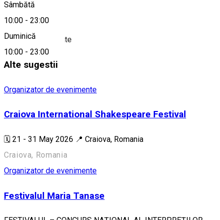
Sâmbătă
Despre
10:00
-
23:00
Duminică
Sala de evenimente
10:00
-
23:00
Alte sugestii
Organizator de evenimente
Craiova International Shakespeare Festival
🗓️ 21 - 31 May 2026 📍 Craiova, Romania
Craiova, Romania
Organizator de evenimente
Festivalul Maria Tanase