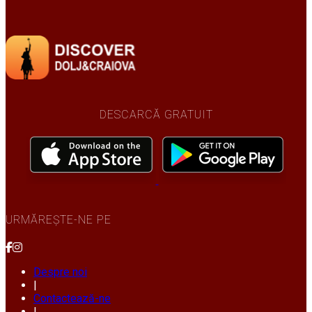
DESCARCĂ GRATUIT
URMĂREȘTE-NE PE
Despre noi
|
Contactează-ne
|