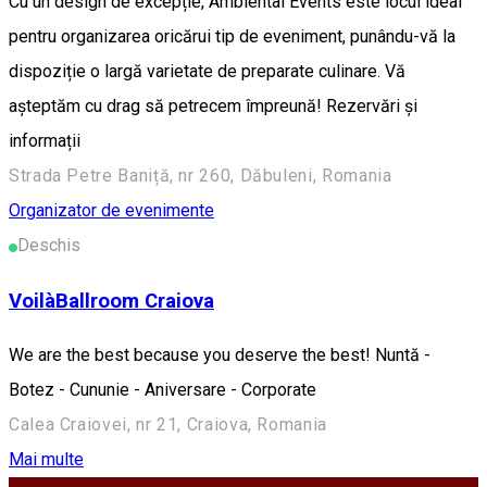
Cu un design de excepție, Ambiental Events este locul ideal
pentru organizarea oricărui tip de eveniment, punându-vă la
dispoziție o largă varietate de preparate culinare. Vă
așteptăm cu drag să petrecem împreună! Rezervări și
informații
Strada Petre Baniță, nr 260, Dăbuleni, Romania
Organizator de evenimente
Deschis
VoilàBallroom Craiova
We are the best because you deserve the best! Nuntă -
Botez - Cununie - Aniversare - Corporate
Calea Craiovei, nr 21, Craiova, Romania
Mai multe