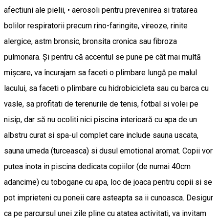
afectiuni ale pielii, • aerosoli pentru prevenirea si tratarea
bolilor respiratorii precum rino-faringite, vireoze, rinite
alergice, astm bronsic, bronsita cronica sau fibroza
pulmonara. Și pentru că accentul se pune pe cât mai multă
mișcare, va încurajam sa faceti o plimbare lungă pe malul
lacului, sa faceti o plimbare cu hidrobicicleta sau cu barca cu
vasle, sa profitati de terenurile de tenis, fotbal si volei pe
nisip, dar să nu ocoliti nici piscina interioară cu apa de un
albstru curat si spa-ul complet care include sauna uscata,
sauna umeda (turceasca) si dusul emotional aromat. Copii vor
putea inota in piscina dedicata copiilor (de numai 40cm
adancime) cu tobogane cu apa, loc de joaca pentru copii si se
pot imprieteni cu poneii care asteapta sa ii cunoasca. Desigur
ca pe parcursul unei zile pline cu atatea activitati, va invitam