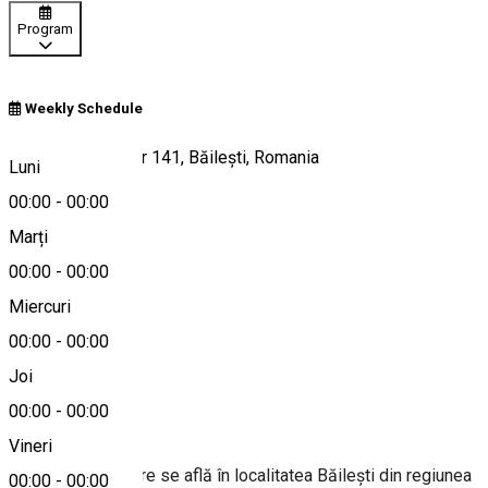
Program
Weekly Schedule
Strada Victoriei, nr 141, Băilești, Romania
Luni
00:00
-
00:00
Marți
Hartă
00:00
-
00:00
Miercuri
00:00
-
00:00
0767 715 467
Joi
00:00
-
00:00
Despre
Vineri
Kul House - Cazare se află în localitatea Băileşti din regiunea
00:00
-
00:00