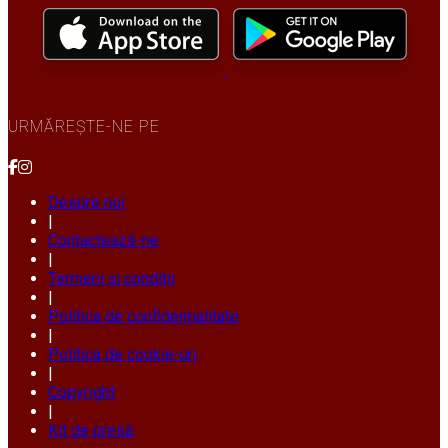
URMĂREȘTE-NE PE
Despre noi
|
Contactează-ne
|
Termeni și condiții
|
Politica de confidențialitate
|
Politica de cookie-uri
|
Copyright
|
Kit de presă