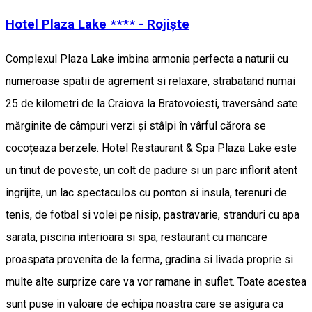
Hotel Plaza Lake **** - Rojiște
Complexul Plaza Lake imbina armonia perfecta a naturii cu
numeroase spatii de agrement si relaxare, strabatand numai
25 de kilometri de la Craiova la Bratovoiesti, traversând sate
mărginite de câmpuri verzi și stâlpi în vârful cărora se
cocoțeaza berzele. Hotel Restaurant & Spa Plaza Lake este
un tinut de poveste, un colt de padure si un parc inflorit atent
ingrijite, un lac spectaculos cu ponton si insula, terenuri de
tenis, de fotbal si volei pe nisip, pastravarie, stranduri cu apa
sarata, piscina interioara si spa, restaurant cu mancare
proaspata provenita de la ferma, gradina si livada proprie si
multe alte surprize care va vor ramane in suflet. Toate acestea
sunt puse in valoare de echipa noastra care se asigura ca