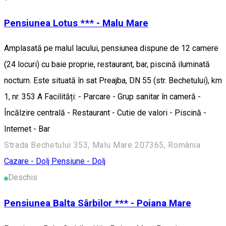
Pensiunea Lotus *** - Malu Mare
Amplasată pe malul lacului, pensiunea dispune de 12 camere
(24 locuri) cu baie proprie, restaurant, bar, piscină iluminată
nocturn. Este situată în sat Preajba, DN 55 (str. Bechetului), km
1, nr. 353 A Facilități: - Parcare - Grup sanitar în cameră -
Încălzire centrală - Restaurant - Cutie de valori - Piscină -
Internet - Bar
Strada Bechetului 353, Malu Mare 207365, România
Cazare - Dolj
Pensiune - Dolj
Deschis
Pensiunea Balta Sârbilor *** - Poiana Mare