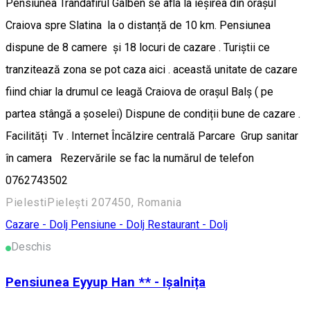
Pensiunea Trandafirul Galben se afla la ieșirea din orașul
Craiova spre Slatina la o distanță de 10 km. Pensiunea
dispune de 8 camere și 18 locuri de cazare . Turiștii ce
tranzitează zona se pot caza aici . această unitate de cazare
fiind chiar la drumul ce leagă Craiova de orașul Balș ( pe
partea stângă a șoselei) Dispune de condiții bune de cazare .
Facilități Tv . Internet Încălzire centrală Parcare Grup sanitar
în camera Rezervările se fac la numărul de telefon
0762743502
PielestiPielești 207450, Romania
Cazare - Dolj
Pensiune - Dolj
Restaurant - Dolj
Deschis
Pensiunea Eyyup Han ** - Ișalnița