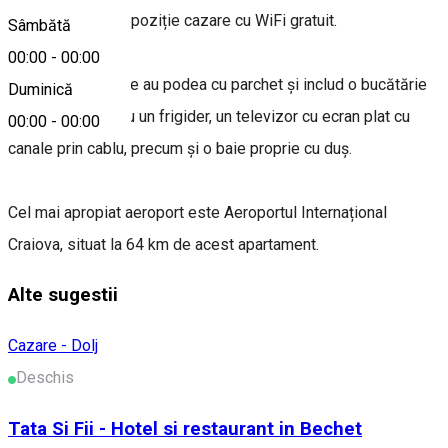
Dolj și pune la dispoziție cazare cu WiFi gratuit.
Sâmbătă
00:00
-
00:00
Unitățile de cazare au podea cu parchet și includ o bucătărie
Duminică
complet utilată, cu un frigider, un televizor cu ecran plat cu
00:00
-
00:00
canale prin cablu, precum și o baie proprie cu duș.
Cel mai apropiat aeroport este Aeroportul Internațional
Craiova, situat la 64 km de acest apartament.
Alte sugestii
Cazare - Dolj
Deschis
Tata Si Fii - Hotel si restaurant in Bechet