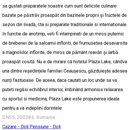
sa gustati preparatele noastre cum sunt deliciile culinare
bazate pe păstrăv proaspăt din bazinele proprii și fructele de
sezon din livadă, cta si preparate traditionale si internationale.
In functie de anotimp, veti fi intampinati de un miros puternic
de brebenei de la salcamii infloriti, de frumusetea desavarsita
a magnoliilor inflorite, de miros de pământ reavăn și iarbă
proaspăt cosită. Nu e de mirare că hotelul Plaza Lake, cândva
una dintre reședințele familiei Ceaușescu, găzduiește adesea
nunți fastuoase. De aceea, daca cautati un loc unde sa va
puteti regăsi echilibrul interior, îmbinând armonios relaxarea
cu sportul si medicina, Plaza Lake este propunerea ideala
pentru a va indeplini dorintele.
DN55, 200384, Romania
Cazare - Dolj
Pensiune - Dolj