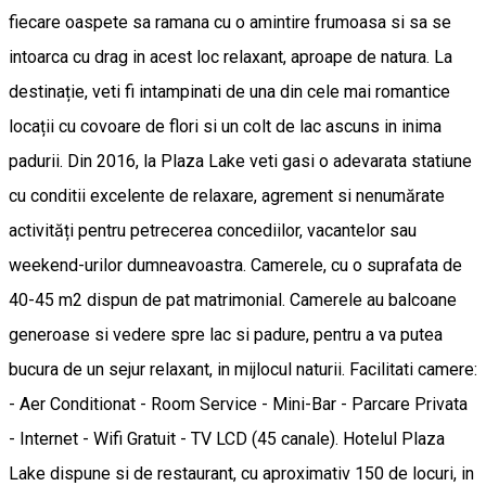
fiecare oaspete sa ramana cu o amintire frumoasa si sa se
intoarca cu drag in acest loc relaxant, aproape de natura. La
destinație, veti fi intampinati de una din cele mai romantice
locații cu covoare de flori si un colt de lac ascuns in inima
padurii. Din 2016, la Plaza Lake veti gasi o adevarata statiune
cu conditii excelente de relaxare, agrement si nenumărate
activități pentru petrecerea concediilor, vacantelor sau
weekend-urilor dumneavoastra. Camerele, cu o suprafata de
40-45 m2 dispun de pat matrimonial. Camerele au balcoane
generoase si vedere spre lac si padure, pentru a va putea
bucura de un sejur relaxant, in mijlocul naturii. Facilitati camere:
- Aer Conditionat - Room Service - Mini-Bar - Parcare Privata
- Internet - Wifi Gratuit - TV LCD (45 canale). Hotelul Plaza
Lake dispune si de restaurant, cu aproximativ 150 de locuri, in