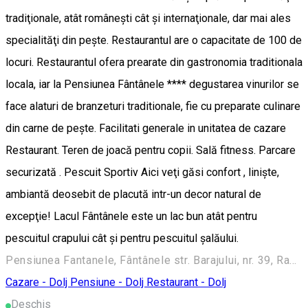
tradiţionale, atât româneşti cât şi internaţionale, dar mai ales
specialităţi din peşte. Restaurantul are o capacitate de 100 de
locuri. Restaurantul ofera prearate din gastronomia traditionala
locala, iar la Pensiunea Fântânele **** degustarea vinurilor se
face alaturi de branzeturi traditionale, fie cu preparate culinare
din carne de peşte. Facilitati generale in unitatea de cazare
Restaurant. Teren de joacă pentru copii. Sală fitness. Parcare
securizată . Pescuit Sportiv Aici veţi găsi confort , linişte,
ambiantă deosebit de placută intr-un decor natural de
excepţie! Lacul Fântânele este un lac bun atât pentru
pescuitul crapului cât şi pentru pescuitul şalăului.
Pensiunea Fantanele, Fântânele str. Barajului, nr. 39, Radovan, Dolj
Cazare - Dolj
Pensiune - Dolj
Restaurant - Dolj
Deschis