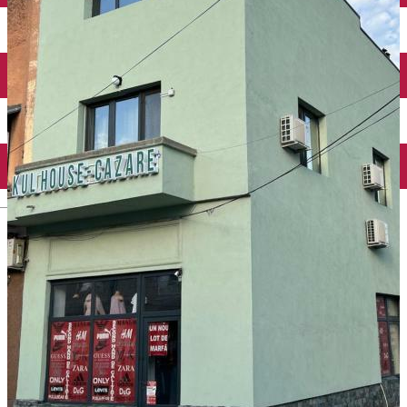
Închirieri auto
Închirieri biciclete
Taxi
Încărcare vehicule electrice
English