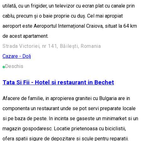
utilată, cu un frigider, un televizor cu ecran plat cu canale prin
cablu, precum și o baie proprie cu duș. Cel mai apropiat
aeroport este Aeroportul Internațional Craiova, situat la 64 km
de acest apartament.
Strada Victoriei, nr 141, Băilești, Romania
Cazare - Dolj
Deschis
Tata Si Fii - Hotel si restaurant in Bechet
Afacere de familie, in apropierea granitei cu Bulgaria are in
componenta un restaurant unde se pot servi preparate locale
si pe baza de peste. In incinta se gaseste un minimarket si un
magazin gospodaresc. Locatie prietenoasa cu biciclistii,
ofera spatii sigure de depozitare si scule pentru reparatii.