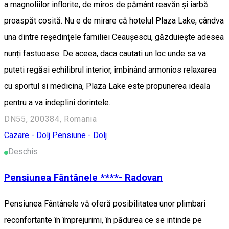
a magnoliilor inflorite, de miros de pământ reavăn și iarbă
proaspăt cosită. Nu e de mirare că hotelul Plaza Lake, cândva
una dintre reședințele familiei Ceaușescu, găzduiește adesea
nunți fastuoase. De aceea, daca cautati un loc unde sa va
puteti regăsi echilibrul interior, îmbinând armonios relaxarea
cu sportul si medicina, Plaza Lake este propunerea ideala
pentru a va indeplini dorintele.
DN55, 200384, Romania
Cazare - Dolj
Pensiune - Dolj
Deschis
Pensiunea Fântânele ****- Radovan
Pensiunea Fântânele vă oferă posibilitatea unor plimbari
reconfortante în împrejurimi, în pădurea ce se intinde pe