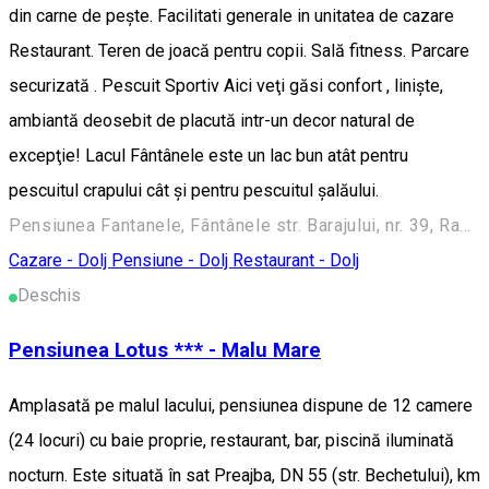
din carne de peşte. Facilitati generale in unitatea de cazare
Restaurant. Teren de joacă pentru copii. Sală fitness. Parcare
securizată . Pescuit Sportiv Aici veţi găsi confort , linişte,
ambiantă deosebit de placută intr-un decor natural de
excepţie! Lacul Fântânele este un lac bun atât pentru
pescuitul crapului cât şi pentru pescuitul şalăului.
Pensiunea Fantanele, Fântânele str. Barajului, nr. 39, Radovan, Dolj
Cazare - Dolj
Pensiune - Dolj
Restaurant - Dolj
Deschis
Pensiunea Lotus *** - Malu Mare
Amplasată pe malul lacului, pensiunea dispune de 12 camere
(24 locuri) cu baie proprie, restaurant, bar, piscină iluminată
nocturn. Este situată în sat Preajba, DN 55 (str. Bechetului), km