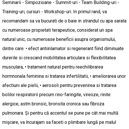
Seminarii - Simpozioane - Summit-uri - Team Building-uri -
Training-uri, cursuri - Workshop-uri. In primul rand, va
recomandam sa va bucurati de o baie in strandul cu apa sarata
cu numeroase propietati terapeutice, considerat un spa
natural unic, cu numeroase beneficii asupra organismului,
dintre care: • efect antiinlamator si regenerant fiind diminuate
durerile si crescand mobilitatea articulara si flexibilitatea
musculara, • tratament natural pentru reechilibrarea
hormnonala feminina si tratarea infertilitatii, • ameliorarea unor
afectiuni ale pielii, • aerosoli pentru prevenirea si tratarea
bolilor respiratorii precum rino-faringite, vireoze, rinite
alergice, astm bronsic, bronsita cronica sau fibroza
pulmonara. Și pentru că accentul se pune pe cât mai multă
mișcare, va încurajam sa faceti o plimbare lungă pe malul