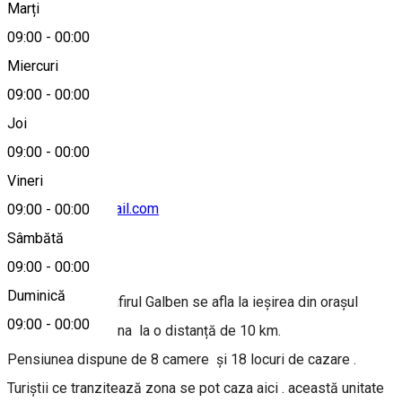
Marți
Hartă
09:00
-
00:00
Miercuri
09:00
-
00:00
0762743502
Joi
09:00
-
00:00
Vineri
vuleamaria8@gmail.com
09:00
-
00:00
Sâmbătă
Despre
09:00
-
00:00
Duminică
Pensiunea Trandafirul Galben se afla la ieșirea din orașul
09:00
-
00:00
Craiova spre Slatina la o distanță de 10 km.
Pensiunea dispune de 8 camere și 18 locuri de cazare .
Turiștii ce tranzitează zona se pot caza aici . această unitate