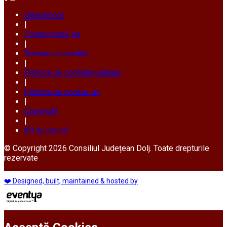
Despre noi
|
Contactează-ne
|
Termeni și condiții
|
Politica de confidențialitate
|
Politica de cookie-uri
|
Copyright
|
Kit de presă
© Copyright 2026 Consiliul Județean Dolj. Toate drepturile
rezervate
❤️ Designed, built, maintained & hosted by