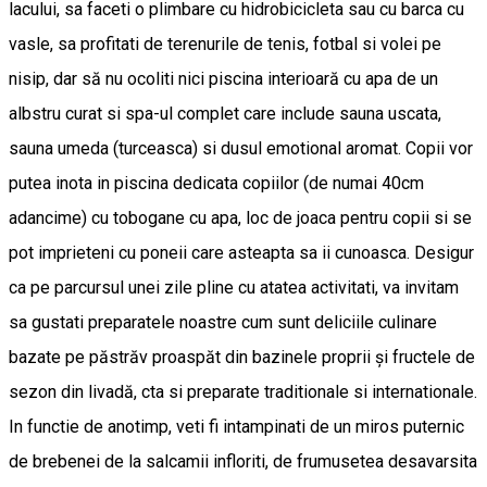
lacului, sa faceti o plimbare cu hidrobicicleta sau cu barca cu
vasle, sa profitati de terenurile de tenis, fotbal si volei pe
nisip, dar să nu ocoliti nici piscina interioară cu apa de un
albstru curat si spa-ul complet care include sauna uscata,
sauna umeda (turceasca) si dusul emotional aromat. Copii vor
putea inota in piscina dedicata copiilor (de numai 40cm
adancime) cu tobogane cu apa, loc de joaca pentru copii si se
pot imprieteni cu poneii care asteapta sa ii cunoasca. Desigur
ca pe parcursul unei zile pline cu atatea activitati, va invitam
sa gustati preparatele noastre cum sunt deliciile culinare
bazate pe păstrăv proaspăt din bazinele proprii și fructele de
sezon din livadă, cta si preparate traditionale si internationale.
In functie de anotimp, veti fi intampinati de un miros puternic
de brebenei de la salcamii infloriti, de frumusetea desavarsita