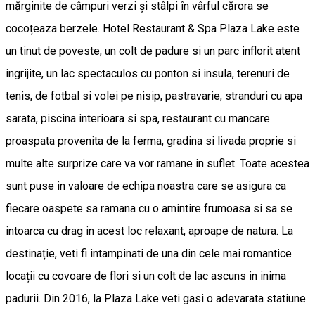
mărginite de câmpuri verzi și stâlpi în vârful cărora se
cocoțeaza berzele. Hotel Restaurant & Spa Plaza Lake este
un tinut de poveste, un colt de padure si un parc inflorit atent
ingrijite, un lac spectaculos cu ponton si insula, terenuri de
tenis, de fotbal si volei pe nisip, pastravarie, stranduri cu apa
sarata, piscina interioara si spa, restaurant cu mancare
proaspata provenita de la ferma, gradina si livada proprie si
multe alte surprize care va vor ramane in suflet. Toate acestea
sunt puse in valoare de echipa noastra care se asigura ca
fiecare oaspete sa ramana cu o amintire frumoasa si sa se
intoarca cu drag in acest loc relaxant, aproape de natura. La
destinație, veti fi intampinati de una din cele mai romantice
locații cu covoare de flori si un colt de lac ascuns in inima
padurii. Din 2016, la Plaza Lake veti gasi o adevarata statiune