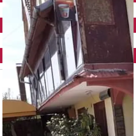
Închirieri auto
Închirieri biciclete
Taxi
Încărcare vehicule electrice
English