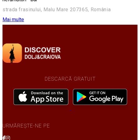
strada frasinului, Malu Mare 207365, România
Mai multe
DESCARCĂ GRATUIT
URMĂREȘTE-NE PE