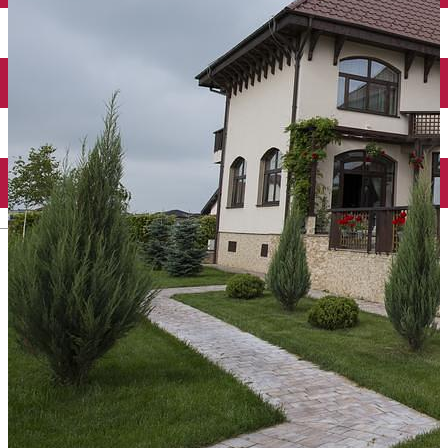
Închirieri auto
Închirieri biciclete
Taxi
Încărcare vehicule electrice
English