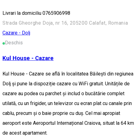
Livrari la domiciliu 0765906998
Strada Gheorghe Doja, nr 16, 205200 Calafat, Romania
Cazare - Dolj
Deschis
Kul House - Cazare
Kul House - Cazare se află în localitatea Băileşti din regiunea
Dolj și pune la dispoziție cazare cu WiFi gratuit. Unitățile de
cazare au podea cu parchet și includ o bucătărie complet
utilată, cu un frigider, un televizor cu ecran plat cu canale prin
cablu, precum și o baie proprie cu duș. Cel mai apropiat
aeroport este Aeroportul Internațional Craiova, situat la 64 km
de acest apartament.