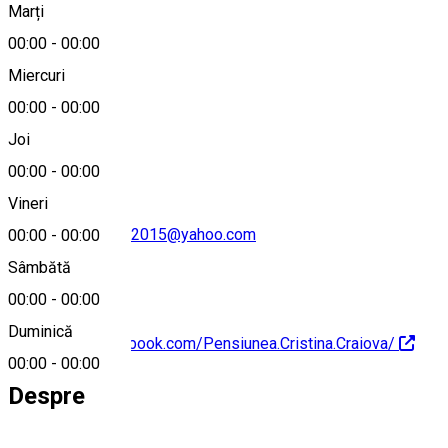
Marți
Hartă
00:00
-
00:00
Miercuri
00:00
-
00:00
0749155547
Joi
00:00
-
00:00
Vineri
pensiuneacristina2015@yahoo.com
00:00
-
00:00
Sâmbătă
00:00
-
00:00
Duminică
https://www.facebook.com/Pensiunea.Cristina.Craiova/
00:00
-
00:00
Despre