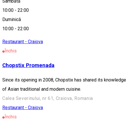
Sâmbătă
Despre
10:00
-
22:00
Duminică
Alte sugestii
10:00
-
22:00
Restaurant - Craiova
Închis
Chopstix Promenada
Since its opening in 2008, Chopstix has shared its knowledge
of Asian traditional and modern cuisine.
Calea Severinului, nr 61, Craiova, Romania
Restaurant - Craiova
Închis