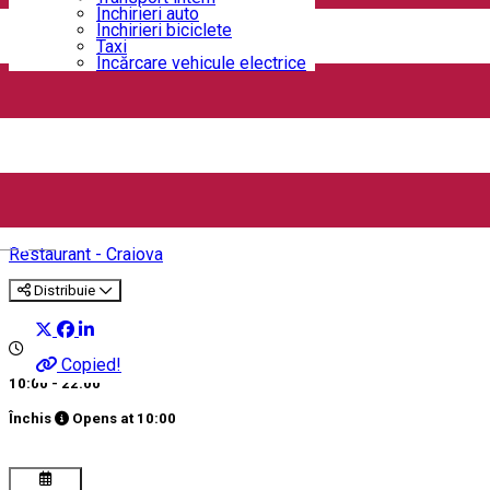
Închirieri auto
Închirieri biciclete
Taxi
Încărcare vehicule electrice
McGRILL Craiova
English
Restaurant - Craiova
Distribuie
Copied!
10:00 - 22:00
Închis
Opens at
10:00