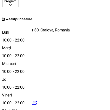
Program
Weekly Schedule
Calea București, nr 80, Craiova, Romania
Luni
10:00
-
22:00
Marți
Hartă
10:00
-
22:00
Miercuri
10:00
-
22:00
0767.161.935
Joi
10:00
-
22:00
Vineri
https://mcgrill.ro/
10:00
-
22:00