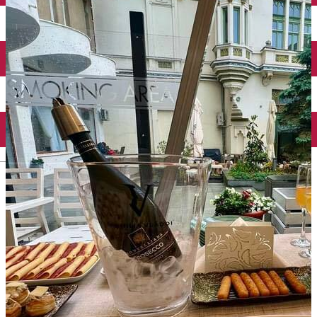
Închirieri auto
Închirieri biciclete
Taxi
Încărcare vehicule electrice
English