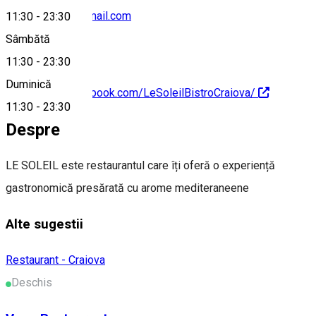
lesoleilbistro@gmail.com
11:30
-
23:30
Sâmbătă
11:30
-
23:30
Duminică
https://www.facebook.com/LeSoleilBistroCraiova/
11:30
-
23:30
Despre
LE SOLEIL este restaurantul care îți oferă o experiență
gastronomică presărată cu arome mediteraneene
Alte sugestii
Restaurant - Craiova
Deschis