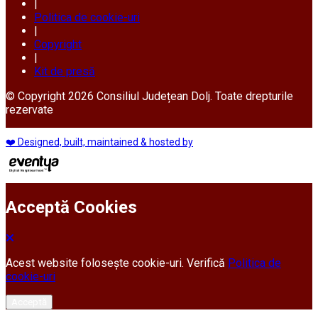
|
Politica de cookie-uri
|
Copyright
|
Kit de presă
© Copyright 2026 Consiliul Județean Dolj. Toate drepturile
rezervate
❤️ Designed, built, maintained & hosted by
Acceptă Cookies
Acest website folosește cookie-uri. Verifică
Politica de
cookie-uri
Acceptă