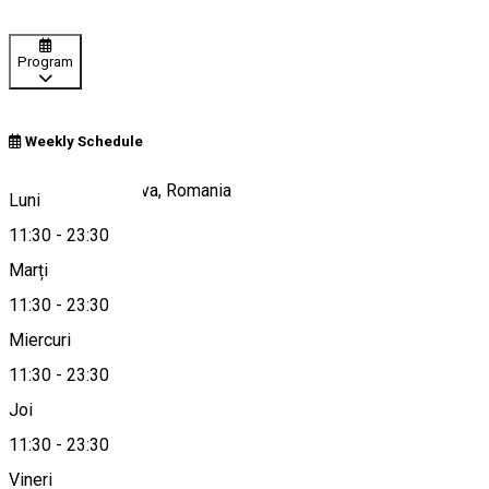
Program
Weekly Schedule
Calea Unirii, Craiova, Romania
Luni
11:30
-
23:30
Marți
Hartă
11:30
-
23:30
Miercuri
11:30
-
23:30
0771 072 992
Joi
11:30
-
23:30
Vineri