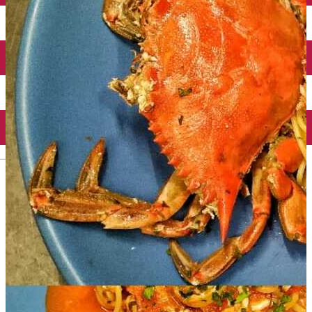
Închirieri auto
Închirieri biciclete
Taxi
Încărcare vehicule electrice
English