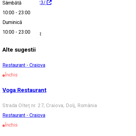
100063556514123/
Sâmbătă
10:00
-
23:00
Despre
Duminică
10:00
-
23:00
DELICIU CULINAR
Alte sugestii
Restaurant - Craiova
Închis
Voga Restaurant
Strada Olteț nr. 27, Craiova, Dolj, România
Restaurant - Craiova
Închis