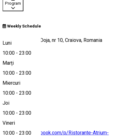
Program
Weekly Schedule
Strada Gheorghe Doja, nr 10, Craiova, Romania
Luni
10:00
-
23:00
Marți
Hartă
10:00
-
23:00
Miercuri
10:00
-
23:00
0799 073 543
Joi
10:00
-
23:00
Vineri
https://www.facebook.com/p/Ristorante-Atrium-
10:00
-
23:00