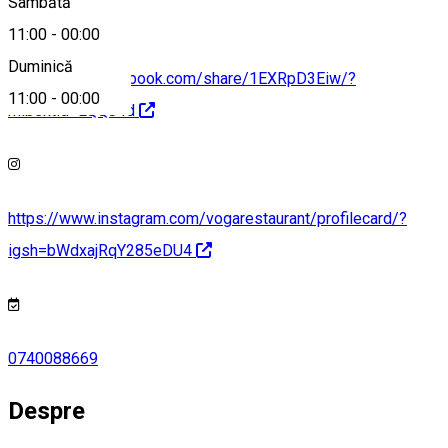
Sâmbătă
11:00
-
00:00
Duminică
https://www.facebook.com/share/1EXRpD3Eiw/?
11:00
-
00:00
mibextid=LQQJ4d
https://www.instagram.com/vogarestaurant/profilecard/?
igsh=bWdxajRqY285eDU4
0740088669
Despre