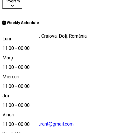
Program
Weekly Schedule
Strada Olteț nr. 27, Craiova, Dolj, România
Luni
11:00
-
00:00
Marți
Hartă
11:00
-
00:00
Miercuri
11:00
-
00:00
0740088669
Joi
11:00
-
00:00
Vineri
contactvogarestaurant@gmail.com
11:00
-
00:00