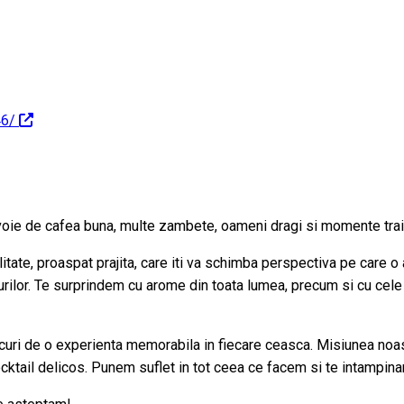
46/
oie de cafea buna, multe zambete, oameni dragi si momente trait
litate, proaspat prajita, care iti va schimba perspectiva pe care
mturilor. Te surprindem cu arome din toata lumea, precum si cu cele
ucuri de o experienta memorabila in fiecare ceasca. Misiunea noas
cocktail delicos. Punem suflet in tot ceea ce facem si te intampin