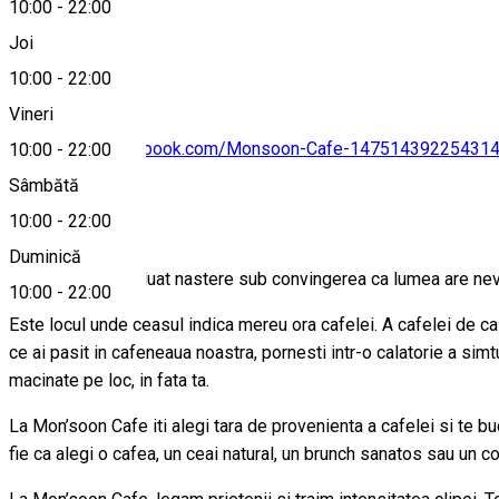
10:00
-
22:00
0726154232
Joi
10:00
-
22:00
Vineri
https://www.facebook.com/Monsoon-Cafe-14751439225431
10:00
-
22:00
Sâmbătă
Despre
10:00
-
22:00
Duminică
Mon’soon Cafe a luat nastere sub convingerea ca lumea are nev
10:00
-
22:00
Este locul unde ceasul indica mereu ora cafelei. A cafelei de ca
ce ai pasit in cafeneaua noastra, pornesti intr-o calatorie a si
macinate pe loc, in fata ta.
La Mon’soon Cafe iti alegi tara de provenienta a cafelei si te b
fie ca alegi o cafea, un ceai natural, un brunch sanatos sau un 