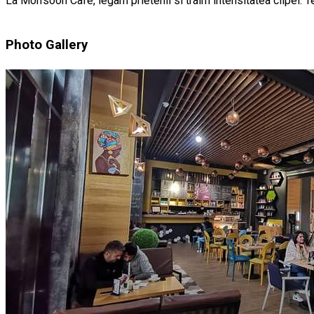
La Mon’soon Cafe, legam prietenii si traim intensitatea clipei. 
Photo Gallery