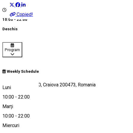
Copied!
10:00 - 22:00
Deschis
Program
Weekly Schedule
Calea București 80, Craiova 200473, Romania
Luni
10:00
-
22:00
Marți
Hartă
10:00
-
22:00
Miercuri