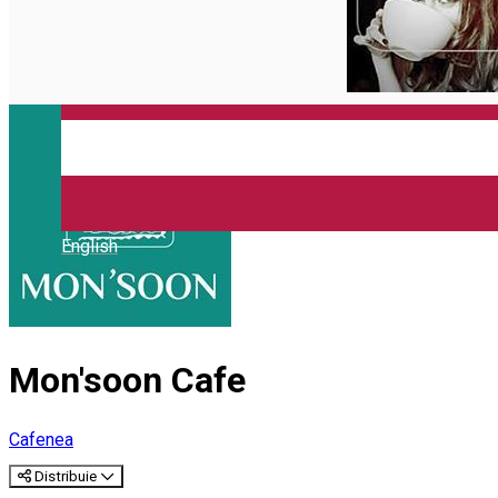
Închirieri auto
Închirieri biciclete
Taxi
Încărcare vehicule electrice
English
Mon'soon Cafe
Cafenea
Distribuie