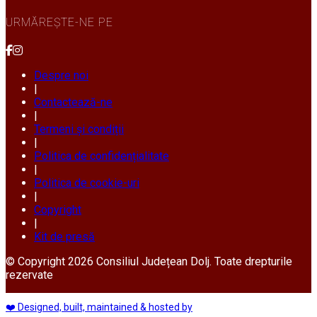
URMĂREȘTE-NE PE
Despre noi
|
Contactează-ne
|
Termeni și condiții
|
Politica de confidențialitate
|
Politica de cookie-uri
|
Copyright
|
Kit de presă
© Copyright 2026 Consiliul Județean Dolj. Toate drepturile
rezervate
❤️ Designed, built, maintained & hosted by