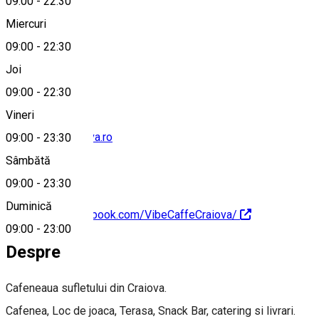
09:00
-
22:30
Miercuri
09:00
-
22:30
0735 461 357
Joi
09:00
-
22:30
Vineri
office@vibecraiova.ro
09:00
-
23:30
Sâmbătă
09:00
-
23:30
Duminică
https://www.facebook.com/VibeCaffeCraiova/
09:00
-
23:00
Despre
Cafeneaua sufletului din Craiova.
Cafenea, Loc de joaca, Terasa, Snack Bar, catering si livrari.