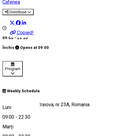
Cafenea
Distribuie
Copied!
09:00 - 23:30
Închis
Opens at
09:00
Program
Weekly Schedule
Strada Toporași, Craiova, nr 23A, Romania
Luni
09:00
-
22:30
Marți
Hartă