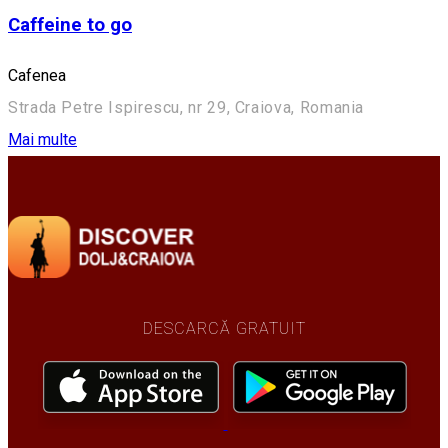
Caffeine to go
Cafenea
Strada Petre Ispirescu, nr 29, Craiova, Romania
Mai multe
DESCARCĂ GRATUIT