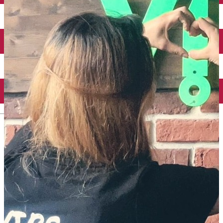
Închirieri auto
Închirieri biciclete
Taxi
Încărcare vehicule electrice
English