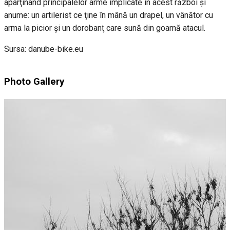
aparţinând principalelor arme implicate în acest război şi
anume: un artilerist ce ţine în mână un drapel, un vânător cu
arma la picior şi un dorobanţ care sună din goarnă atacul.
Sursa: danube-bike.eu
Photo Gallery