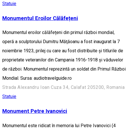
Statuie
Monumentul Eroilor Călăfețeni
Monumentul eroilor călăfețeni din primul război mondial,
operă a sculptorului Dumitru Măţăoanu a fost inaugurat la 7
noiembrie 1923, prilej cu care au fost distribuite şi titlurile de
proprietate veteranilor din Campania 1916-1918 şi văduvelor
de război. Monumentul reprezintă un soldat din Primul Război
Mondial. Sursa: audiotravelguide.ro
Strada Alexandru Ioan Cuza 34, Calafat 205200, Romania
Statuie
Monument Petre Ivanovici
Monumentul este ridicat în memoria lui Petre Ivanovici (4