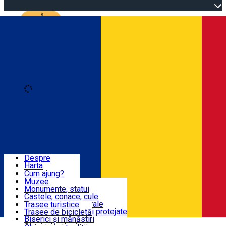
Open main menu
Loading
Autentificare
Înscrie-te
Dolj & Craiova
Despre
Harta
Obiective Turistice
Cum ajung?
Recomandări
Muzee
Atracții turistice
Monumente, statui
Trasee
Știri
Castele, conace, cule
Obiective arhitecturale
Trasee turistice
Atracții naturale, Arii protejate
Trasee de bicicletă
Obiceiuri, Tradiții
Biserici și mănăstiri
Română