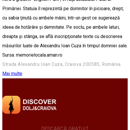
Primăriei. Statuia îl reprezintă pe domnitor în picioare, drept,
cu sabia ţinută cu ambele mâini, într-un gest ce sugerează
ideea de hotărâre şi demnitate. Pe soclu, pe ambele laturi,
dreapta şi stânga, se află inscripţionate texte cu descrierea
măsurilor luate de Alexandru Ioan Cuza în timpul domniei sale.
Sursa: memorielocala.aman.ro
Strada Alexandru Ioan Cuza, Craiova 200585, România
Mai multe
DESCARCĂ GRATUIT