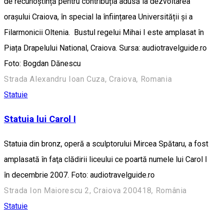
de recunoștință pentru contribuția adusă la dezvoltarea
orașului Craiova, în special la înființarea Universității și a
Filarmonicii Oltenia. Bustul regelui Mihai I este amplasat în
Piața Drapelului National, Craiova. Sursa: audiotravelguide.ro
Foto: Bogdan Dănescu
Strada Alexandru Ioan Cuza, Craiova, Romania
Statuie
Statuia lui Carol I
Statuia din bronz, operă a sculptorului Mircea Spătaru, a fost
amplasată în faţa clădirii liceului ce poartă numele lui Carol I
în decembrie 2007. Foto: audiotravelguide.ro
Strada Ion Maiorescu 2, Craiova 200418, România
Statuie