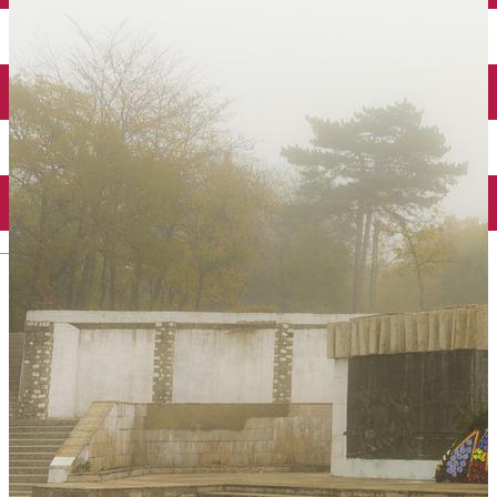
Închirieri auto
Închirieri biciclete
Taxi
Încărcare vehicule electrice
English