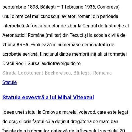
septembrie 1898, Băilești – 1 februarie 1936, Cornereva),
unul dintre cei mai cunoscuți aviatori români din perioada
interbelică. A fost instructor de zbor la Centrul de Instrucție al
Aeronauticii Române (militar) din Tecuci și la școala civilă de
zbor a ARPA. Evoluează în numeroase demonstrații de
acrobație aeriană, fiind unul dintre membrii inițiali ai formației
Dracii Roșii. Sursa: audiotravelguide.ro
Strada Locotenent Becherescu, Băilești, Romania
Statuie
Statuia ecvestră a lui Mihai Viteazul
Ideea unei statui la Craiova a marelui voievod, care este legat
de oraș şi prin faptul că a deţinut dregătoria de mare ban
înainte de a fi domnitor, datează de la începutul secolulul 20.