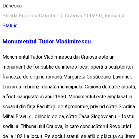
Dănescu
Strada Eugeniu Carada 10, Craiova 200390, România
Statuie
Monumentul Tudor Vladimirescu
Monumentul Tudor Vladimirescu din Craiova este un
monument de for public de interes local, operă a sculptoriței
franceze de origine română Margareta Cosăceanu-Lavrillier.
Lucrarea în bronz, donată municipiului Craiova de către artistă,
a fost inaugurată în anul 1960. Monumentul este amplasat în
scuarul din fața Facultății de Agronomie, privind către Grădina
Mihai Bravu și, dincolo de ea, către Casa Glogoveanu – fostul
sediu al Tribunalului Craiova, în care conducătorul Revoluției
de la 1821 a locuit. Pe soclul statuii se află o plăcuță cu litere