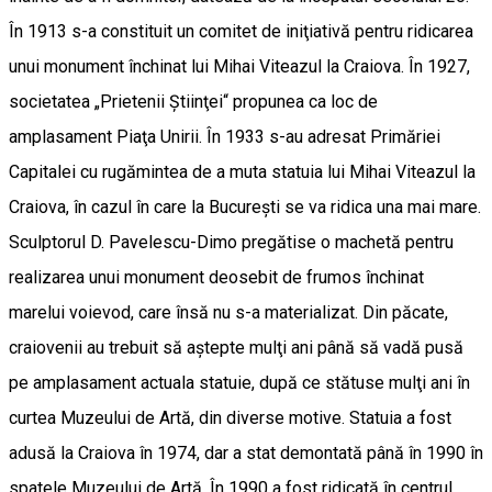
În 1913 s-a constituit un comitet de iniţiativă pentru ridicarea
unui monument închinat lui Mihai Viteazul la Craiova. În 1927,
societatea „Prietenii Ştiinţei“ propunea ca loc de
amplasament Piaţa Unirii. În 1933 s-au adresat Primăriei
Capitalei cu rugămintea de a muta statuia lui Mihai Viteazul la
Craiova, în cazul în care la Bucureşti se va ridica una mai mare.
Sculptorul D. Pavelescu-Dimo pregătise o machetă pentru
realizarea unui monument deosebit de frumos închinat
marelui voievod, care însă nu s-a materializat. Din păcate,
craiovenii au trebuit să aştepte mulţi ani până să vadă pusă
pe amplasament actuala statuie, după ce stătuse mulţi ani în
curtea Muzeului de Artă, din diverse motive. Statuia a fost
adusă la Craiova în 1974, dar a stat demontată până în 1990 în
spatele Muzeului de Artă. În 1990 a fost ridicată în centrul