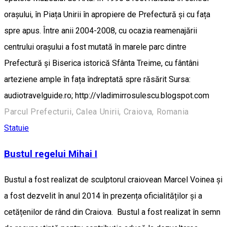
orașului, în Piața Unirii în apropiere de Prefectură și cu fața
spre apus. Între anii 2004-2008, cu ocazia reamenajării
centrului orașului a fost mutată în marele parc dintre
Prefectură și Biserica istorică Sfânta Treime, cu fântâni
arteziene ample în fața îndreptată spre răsărit Sursa:
audiotravelguide.ro; http://vladimirrosulescu.blogspot.com
Parcul Prefecturii, Calea Unirii, Craiova, Romania
Statuie
Bustul regelui Mihai I
Bustul a fost realizat de sculptorul craiovean Marcel Voinea și
a fost dezvelit în anul 2014 în prezența oficialităților și a
cetățenilor de rând din Craiova. Bustul a fost realizat în semn