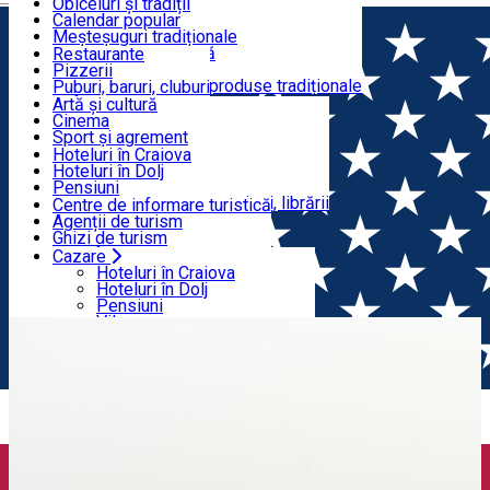
Situri arheologice
Obiceiuri și tradiții
Parcuri și grădini
Calendar popular
Mâncare & Băutură
Meșteșuguri tradiționale
Bucătărie tradițională
Restaurante
Crame, podgorii
Pizzerii
Timp Liber
Producători locali și produse tradiționale
Puburi, baruri, cluburi
Cafenele, ceainării
Artă și cultură
Cofetării, gelaterii
Cinema
Cazare
Fast-food
Sport și agrement
Centre de echitație
Hoteluri în Craiova
Piscine și ștranduri
Hoteluri în Dolj
Utile
Grădina zoologică
Pensiuni
Centre comerciale, suveniruri, librării
Vile
Centre de informare turistică
Moteluri
Agenții de turism
Hosteluri
Ghizi de turism
Camere de închiriat
Transfer aeroport
Cazare
Acasă
Statuie
Monumentul Centenarului Independenței
Cabane, Campinguri
Transport intern
Hoteluri în Craiova
Închirieri auto
Hoteluri în Dolj
din Calafat
Închirieri biciclete
Pensiuni
Taxi
Vile
Încărcare vehicule electrice
Moteluri
Hosteluri
Camere de închiriat
Cabane, Campinguri
Utile
Centre de informare turistică
Agenții de turism
Ghizi de turism
Transfer aeroport
Transport intern