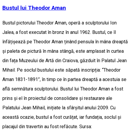
Bustul lui Theodor Aman
Bustul pictorului Theodor Aman, operă a sculptorului Ion
Jalea, a fost executat în bronz în anul 1962. Bustul, ce îl
înfățișează pe Theodor Aman ținând pensula în mâna dreaptă
și paleta de pictură în mâna stângă, este amplasat în curtea
din fața Muzeului de Artă din Craiova, găzduit în Palatul Jean
Mihail. Pe soclul bustului este săpată inscripția: “Theodor
Aman 1831-1891”, în timp ce în partea dreaptă a acestuia se
află semnătura sculptorului. Bustul lui Theodor Aman a fost
prins și el în proiectul de consolidare și restaurare ale
Palatului Jean Mihail, inițiate la sfârșitul anului 2009. Cu
această ocazie, bustul a fost curățat, iar fundația, soclul și
placajul din travertin au fost refăcute. Sursa: