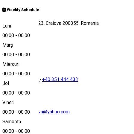
Weekly Schedule
Bulevardul 1 Mai 23, Craiova 200355, Romania
Luni
00:00
-
00:00
Marți
Hartă
00:00
-
00:00
Miercuri
00:00
-
00:00
+40 251 510 110
•
+40 351 444 433
Joi
00:00
-
00:00
Vineri
andreshotel.craiova@yahoo.com
00:00
-
00:00
Sâmbătă
00:00
-
00:00