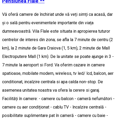
Pensiunea Flale **
Vă oferă camere de închiriat unde vă veți simți ca acasă, dar
și o sală pentru evenimentele importante din viața
dumneavoastră. Vila Flale este situata in apropierea tuturor
centrelor de interes din zona; se afla la 7 minute de centru (2
km), la 2 minute de Gara Craiova (1, 5 km), 2 minute de Mall
Electroputere Mall (1 km). De la unitate se poate ajunge in 3 -
7 minute la aeroport si Ford. Va oferim cazare in camere
spatioase, mobilate modern, wireless, tv led/ lcd, balcon, aer
conditionat, incalzire centrala si apa calda non-stop. De
asemenea unitatea noastra va ofera la cerere si garaj.
Facilități în camere: - camere cu balcon - cameră nefumători -
camere cu aer condiționat - cablu TV - încalzire centrală -
posibilitate suplimentare pat în cameră - camere cu baie -