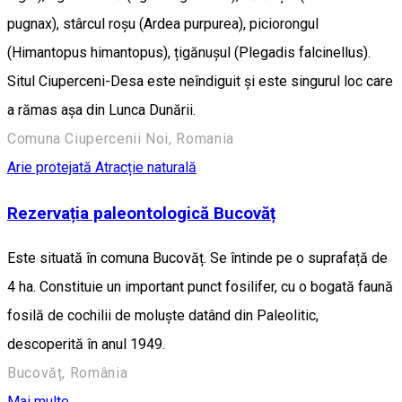
pugnax), stârcul roșu (Ardea purpurea), piciorongul
(Himantopus himantopus), țigănușul (Plegadis falcinellus).
Situl Ciuperceni-Desa este neîndiguit și este singurul loc care
a rămas așa din Lunca Dunării.
Comuna Ciupercenii Noi, Romania
Arie protejată
Atracție naturală
Rezervația paleontologică Bucovăț
Este situată în comuna Bucovăț. Se întinde pe o suprafață de
4 ha. Constituie un important punct fosilifer, cu o bogată faună
fosilă de cochilii de moluște datând din Paleolitic,
descoperită în anul 1949.
Bucovăț, România
Mai multe