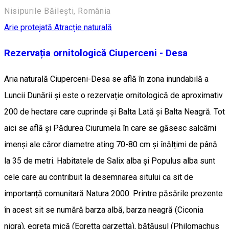
Nisipurile Băilești, România
Arie protejată
Atracție naturală
Rezervația ornitologică Ciuperceni - Desa
Aria naturală Ciuperceni-Desa se află în zona inundabilă a
Luncii Dunării și este o rezervație ornitologică de aproximativ
200 de hectare care cuprinde și Balta Lată și Balta Neagră. Tot
aici se află și Pădurea Ciurumela în care se găsesc salcâmi
imenși ale căror diametre ating 70-80 cm și înălțimi de până
la 35 de metri. Habitatele de Salix alba și Populus alba sunt
cele care au contribuit la desemnarea sitului ca sit de
importanță comunitară Natura 2000. Printre păsările prezente
în acest sit se numără barza albă, barza neagră (Ciconia
nigra), egreta mică (Egretta garzetta), bătăușul (Philomachus