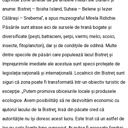
anume: Bistreţ – Ibisha Island, Suhaia – Belene şi Iezer
Călăraşi – Sreberna“, a spus muzeograful Mirela Ridichie.
Păsările sunt atrase aici de sursele de hrană bogate şi
diversificate (peşti, batracieni, şerpi, viermi, melci, scoici,
insecte, fitoplancton), dar şi de condiţiile de odihnă. Multe
dintre speciile de păsări care populează lacul Bistreţ şi
împrejurimile imediate ale acestuia sunt specii protejate de
legislaţia naţională şi internaţională. Localnicii din Bistreţ sunt
siguri că zona poate fi transformată într-un obiectiv turistic de
excepţie. „Putem promova obiceiurile locale şi produsele
ecologice. Avem posibilităţi să ne dezvoltăm economic cu
ajutorul lacului de la Bistreţ, însă din păcate cred că
autorităţile nu îşi doresc acest lucru. Este trist că un astfel de
loc nu este foarte bine cunoscut. Ar putea fi accesate fonduri