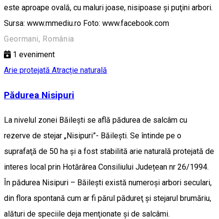
este aproape ovală, cu maluri joase, nisipoase şi puţini arbori.
Sursa: www.mmediu.ro Foto: www.facebook.com
Geormani, România
1
eveniment
Arie protejată
Atracție naturală
Pădurea Nisipuri
La nivelul zonei Băileşti se află pădurea de salcâm cu
rezerve de stejar „Nisipuri”- Băileşti. Se întinde pe o
suprafaţă de 50 ha și a fost stabilită arie naturală protejată de
interes local prin Hotărârea Consiliului Județean nr 26/1994.
În pădurea Nisipuri – Băileşti există numeroşi arbori seculari,
din flora spontană cum ar fi părul pădureţ şi stejarul brumăriu,
alături de speciile deja menţionate şi de salcâmi.