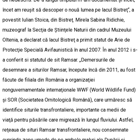
încet am reuşit să descoper o nouă lumea pe lacul Bistreţ“, a
povestit Iulian Stoica, din Bistreţ. Mirela Sabina Ridichie,
muzeograf la Secţia de Ştiinţele Naturii din cadrul Muzeului
Oltenia, a declarat că lacul Bistreţ a primit statut de Arie de
Protecţie Specială Avifaunistică în anul 2007. În anul 2012 i s-
a conferit si statutul de sit Ramsar. „Demersurile de
desemnare a siturilor Ramsar, începute încă din 2011, au fost
făcute de filiala din România a organizaţiei
nonguvernamentale internaţionale WWF (World Wildlife Fund)
şi SOR (Societatea Ornitologică Română), care urmăresc să
identifice siturile transfrontaliere, importante ca medii de
viaţă pentru păsările care migrează în lungul fluviului. Astfel,
reţeaua de situri Ramsar transfrontaliere, nou consemnate
cuprinde zone umede de pe ambele maluri ale Dunării şi