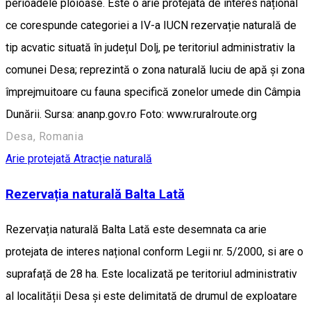
perioadele ploioase. Este o arie protejată de interes național
ce corespunde categoriei a IV-a IUCN rezervație naturală de
tip acvatic situată în județul Dolj, pe teritoriul administrativ la
comunei Desa; reprezintă o zona naturală luciu de apă și zona
împrejmuitoare cu fauna specifică zonelor umede din Câmpia
Dunării. Sursa: ananp.gov.ro Foto: www.ruralroute.org
Desa, Romania
Arie protejată
Atracție naturală
Rezervația naturală Balta Lată
Rezervația naturală Balta Lată este desemnata ca arie
protejata de interes național conform Legii nr. 5/2000, si are o
suprafață de 28 ha. Este localizată pe teritoriul administrativ
al localității Desa și este delimitată de drumul de exploatare