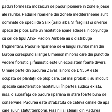
păduri formează mozaicuri de păduri pioniere in zonele joase
ale râurilor. Pădurile ripariene din zonele mediteraneene sunt
dominate de specii de Salix (Salix alba, S. fragilis) și diverse
specii de plopi. Este un habitat ce apare adesea in conjuncție
cu cel de tipul Alno- Padion. Ambele au o distribuție
fragmentară. Pădurile ripariene de-a lungul râurilor mari din
Europa corespund alianței Ulmenion minoris care din punct de
vedere floristic și faunistic este un ecosistem foarte divers.
O mare parte din pădurea Zăval, la nord de DN55A este
ocupată de plantații de plop care, cel mai probabil, au înlocuit
speciile caracteristice habitatului. În partea sudică există,
însă, o suprafață de pădure ripariană în stare foarte bună de
conservare. Pădurea este străbătută de câteva canale de apă
care au un statut temporar. Frasinii și stejarii din Pădurea