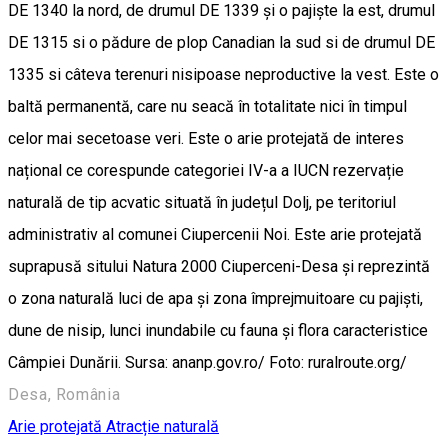
DE 1340 la nord, de drumul DE 1339 și o pajiște la est, drumul
DE 1315 si o pădure de plop Canadian la sud si de drumul DE
1335 si câteva terenuri nisipoase neproductive la vest. Este o
baltă permanentă, care nu seacă în totalitate nici în timpul
celor mai secetoase veri. Este o arie protejată de interes
național ce corespunde categoriei IV-a a IUCN rezervație
naturală de tip acvatic situată în județul Dolj, pe teritoriul
administrativ al comunei Ciupercenii Noi. Este arie protejată
suprapusă sitului Natura 2000 Ciuperceni-Desa și reprezintă
o zona naturală luci de apa și zona împrejmuitoare cu pajiști,
dune de nisip, lunci inundabile cu fauna și flora caracteristice
Câmpiei Dunării. Sursa: ananp.gov.ro/ Foto: ruralroute.org/
Desa, România
Arie protejată
Atracție naturală