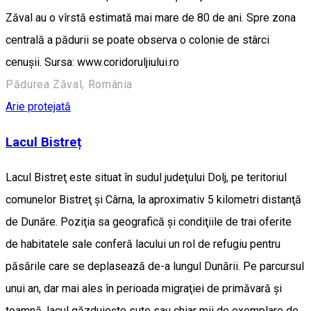
Zăval au o vîrstă estimată mai mare de 80 de ani. Spre zona
centrală a pădurii se poate observa o colonie de stârci
cenușii. Sursa: www.coridoruljiului.ro
Pădurea Zăval, România
Arie protejată
Lacul Bistreț
Lacul Bistreţ este situat în sudul judeţului Dolj, pe teritoriul
comunelor Bistreţ şi Cârna, la aproximativ 5 kilometri distanţă
de Dunăre. Poziţia sa geografică şi condiţiile de trai oferite
de habitatele sale conferă lacului un rol de refugiu pentru
păsările care se deplasează de-a lungul Dunării. Pe parcursul
unui an, dar mai ales în perioada migraţiei de primăvară şi
toamnă, lacul găzduieşte sute sau chiar mii de exemplare de