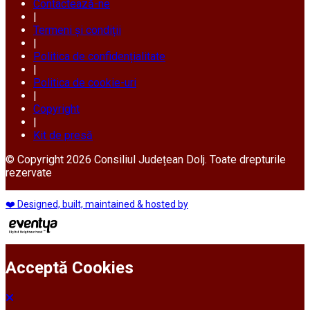
Contactează-ne
|
Termeni și condiții
|
Politica de confidențialitate
|
Politica de cookie-uri
|
Copyright
|
Kit de presă
© Copyright 2026 Consiliul Județean Dolj. Toate drepturile
rezervate
❤️ Designed, built, maintained & hosted by
Acceptă Cookies