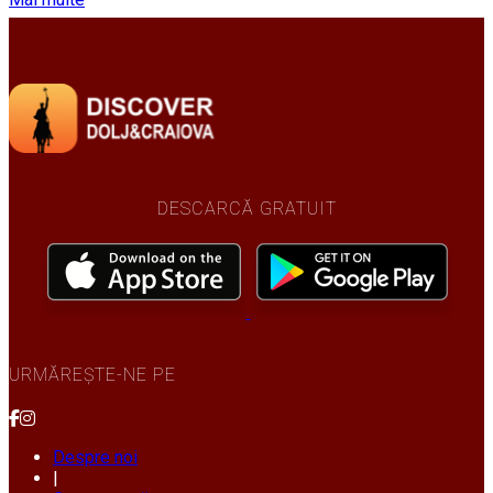
DESCARCĂ GRATUIT
URMĂREȘTE-NE PE
Despre noi
|