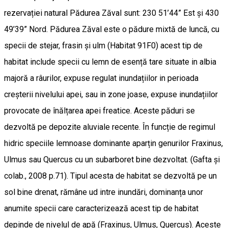
rezervației natural Pădurea Zăval sunt: 230 51’44” Est și 430
49’39” Nord. Pădurea Zăval este o pădure mixtă de luncă, cu
specii de stejar, frasin și ulm (Habitat 91F0) acest tip de
habitat include specii cu lemn de esență tare situate in albia
majoră a râurilor, expuse regulat inundațiilor in perioada
creșterii nivelului apei, sau in zone joase, expuse inundațiilor
provocate de înălțarea apei freatice. Aceste păduri se
dezvoltă pe depozite aluviale recente. În funcție de regimul
hidric speciile lemnoase dominante aparțin genurilor Fraxinus,
Ulmus sau Quercus cu un subarboret bine dezvoltat. (Gafta și
colab., 2008 p.71). Tipul acesta de habitat se dezvoltă pe un
sol bine drenat, rămâne ud intre inundări, dominanța unor
anumite specii care caracterizează acest tip de habitat
depinde de nivelul de apă (Fraxinus, Ulmus, Quercus). Aceste