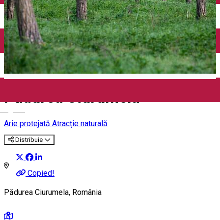
Închirieri auto
Închirieri biciclete
Taxi
Încărcare vehicule electrice
Pădurea Ciurumela
English
Arie protejată
Atracție naturală
Distribuie
Copied!
Pădurea Ciurumela, România