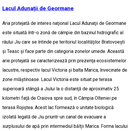
Lacul Adunații de Geormane
Aria protejată de interes naţional Lacul Adunaţii de Geormane
este situată într-o zonă de câmpie din bazinul hidrografic al
râului Jiu care se întinde pe teritoriul localităţilor Bratovoeşti
şi Teasc şi face parte din categoria zonelor umede. Această
arie protejată se caracterizează prin prezenţa ecosistemelor
lacustre, respectiv lacul Victoria şi balta Marica, învecinate de
zone mlăştinoase. Lacul Victoria este situat pe terasa
superioară stângă a Jiului la o distanţă de aproximativ 25
kilometri faţă de Craiova spre sud, în Câmpia Olteniei pe
terasa Rojiştea. Acest lac formează o unitate biologică
izolată legată de Jiu priuntr-un canal de evacuare a
surplusului de apă prin intermediul bălţii Marica. Forma lacului