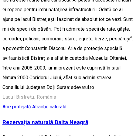
europene pentru îmbunătăţirea infrastructurii. Odată ce ai
ajuns pe lacul Bistreţ eşti fascinat de absolut tot ce vezi. Sunt
mii de specii de păsări. Pot fi admirate specii de raţe, gâşte,
corcodei, pelicani, cormorani, stârci, egrete, berze, pescăruşi“,
a povestit Constantin Diaconu. Aria de protecţie specială
avifaunistică Bistreţ s-a aflat în custodia Muzeului Olteniei,
între anii 2008-2009, iar în prezent este cuprinsă în situl
Natura 2000 Coridorul Jiului, aflat sub administrarea
Consiliului Judeţean Dolj. Sursa: adevarul.ro
Lacul Bistrețu, România
Arie protejată
Atracție naturală
Rezervația naturală Balta Neagră