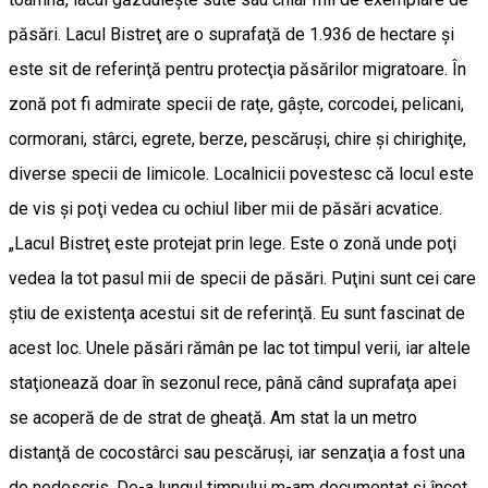
păsări. Lacul Bistreţ are o suprafaţă de 1.936 de hectare şi
este sit de referinţă pentru protecţia păsărilor migratoare. În
zonă pot fi admirate specii de raţe, gâşte, corcodei, pelicani,
cormorani, stârci, egrete, berze, pescăruşi, chire şi chirighiţe,
diverse specii de limicole. Localnicii povestesc că locul este
de vis şi poţi vedea cu ochiul liber mii de păsări acvatice.
„Lacul Bistreţ este protejat prin lege. Este o zonă unde poţi
vedea la tot pasul mii de specii de păsări. Puţini sunt cei care
ştiu de existenţa acestui sit de referinţă. Eu sunt fascinat de
acest loc. Unele păsări rămân pe lac tot timpul verii, iar altele
staţionează doar în sezonul rece, până când suprafaţa apei
se acoperă de de strat de gheaţă. Am stat la un metro
distanţă de cocostârci sau pescăruşi, iar senzaţia a fost una
de nedescris. De-a lungul timpului m-am documentat şi încet,