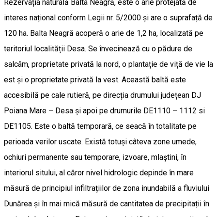
Rezervația naturală Balta Neagră, este o arie protejată de
interes național conform Legii nr. 5/2000 și are o suprafață de
120 ha. Balta Neagră acoperă o arie de 1,2 ha, localizată pe
teritoriul localității Desa. Se învecinează cu o pădure de
salcâm, proprietate privată la nord, o plantație de viță de vie la
est și o proprietate privată la vest. Această baltă este
accesibilă pe cale rutieră, pe direcția drumului județean DJ
Poiana Mare – Desa și apoi pe drumurile DE1110 – 1112 si
DE1105. Este o baltă temporară, ce seacă în totalitate pe
perioada verilor uscate. Există totuși câteva zone umede,
ochiuri permanente sau temporare, izvoare, mlaștini, în
interiorul sitului, al căror nivel hidrologic depinde în mare
măsură de principiul infiltrațiilor de zona inundabilă a fluviului
Dunărea și în mai mică măsură de cantitatea de precipitații în