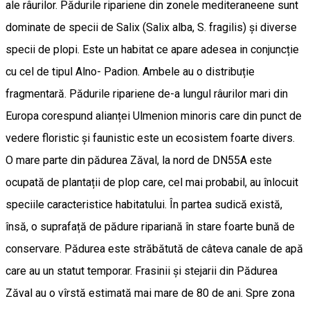
ale râurilor. Pădurile ripariene din zonele mediteraneene sunt
dominate de specii de Salix (Salix alba, S. fragilis) și diverse
specii de plopi. Este un habitat ce apare adesea in conjuncție
cu cel de tipul Alno- Padion. Ambele au o distribuție
fragmentară. Pădurile ripariene de-a lungul râurilor mari din
Europa corespund alianței Ulmenion minoris care din punct de
vedere floristic și faunistic este un ecosistem foarte divers.
O mare parte din pădurea Zăval, la nord de DN55A este
ocupată de plantații de plop care, cel mai probabil, au înlocuit
speciile caracteristice habitatului. În partea sudică există,
însă, o suprafață de pădure ripariană în stare foarte bună de
conservare. Pădurea este străbătută de câteva canale de apă
care au un statut temporar. Frasinii și stejarii din Pădurea
Zăval au o vîrstă estimată mai mare de 80 de ani. Spre zona