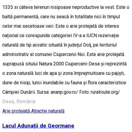
1335 si câteva terenuri nisipoase neproductive la vest. Este o
baltă permanentă, care nu seacă în totalitate nici în timpul
celor mai secetoase veri. Este o arie protejată de interes
național ce corespunde categoriei IV-a a IUCN rezervație
naturală de tip acvatic situată în județul Dolj, pe teritoriul
administrativ al comunei Ciupercenii Noi. Este arie protejată
suprapusă sitului Natura 2000 Ciuperceni-Desa și reprezintă
o zona naturală luci de apa și zona împrejmuitoare cu pajiști,
dune de nisip, lunci inundabile cu fauna și flora caracteristice
Câmpiei Dunării. Sursa: ananp.gov.ro/ Foto: ruralroute.org/
Desa, România
Arie protejată
Atracție naturală
Lacul Adunații de Geormane