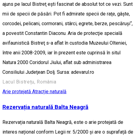
ajuns pe lacul Bistreţ eşti fascinat de absolut tot ce vezi. Sunt
mii de specii de păsări. Pot fi admirate specii de raţe, gâşte,
corcodei, pelicani, cormorani, stârci, egrete, berze, pescăruşi“,
a povestit Constantin Diaconu. Aria de protecţie specială
avifaunistică Bistreţ s-a aflat în custodia Muzeului Olteniei,
între anii 2008-2009, iar în prezent este cuprinsă în situl
Natura 2000 Coridorul Jiului, aflat sub administrarea
Consiliului Judeţean Dolj. Sursa: adevarul.ro
Lacul Bistrețu, România
Arie protejată
Atracție naturală
Rezervația naturală Balta Neagră
Rezervația naturală Balta Neagră, este o arie protejată de
interes național conform Legii nr. 5/2000 și are o suprafață de