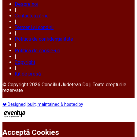
Despre noi
|
Contactează-ne
|
Termeni și condiții
|
Politica de confidențialitate
|
Politica de cookie-uri
|
Copyright
|
Kit de presă
© Copyright 2026 Consiliul Județean Dolj. Toate drepturile
rezervate
❤️ Designed, built, maintained & hosted by
Acceptă Cookies