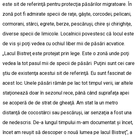
este sit de referinţă pentru protecţia păsărilor migratoare. În
zonă pot fi admirate specii de raţe, gâşte, corcodei, pelicani,
cormorani, stârci, egrete, berze, pescăruşi, chire şi chirighiţe,
diverse specii de limicole. Localnicii povestesc că locul este
de vis şi poţi vedea cu ochiul liber mii de păsări acvatice.
„Lacul Bistreţ este protejat prin lege. Este o zonă unde poţi
vedea la tot pasul mii de specii de păsări. Puţini sunt cei care
ştiu de existenţa acestui sit de referinţă. Eu sunt fascinat de
acest loc. Unele păsări rămân pe lac tot timpul verii, iar altele
staţionează doar în sezonul rece, până când suprafaţa apei
se acoperă de de strat de gheaţă. Am stat la un metro
distanţă de cocostârci sau pescăruşi, iar senzaţia a fost una
de nedescris. De-a lungul timpului m-am documentat şi încet,
încet am reuşit să descoper o nouă lumea pe lacul Bistreţ“, a