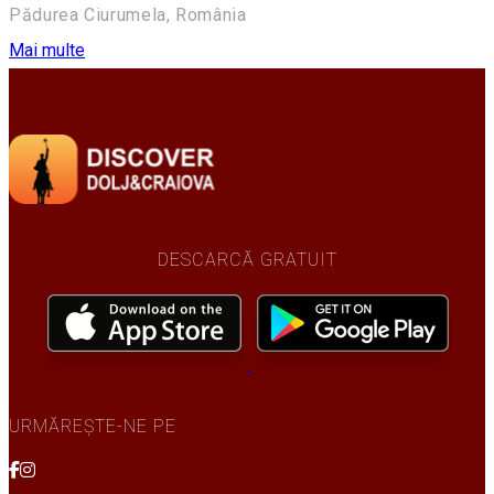
Pădurea Ciurumela, România
Mai multe
DESCARCĂ GRATUIT
URMĂREȘTE-NE PE