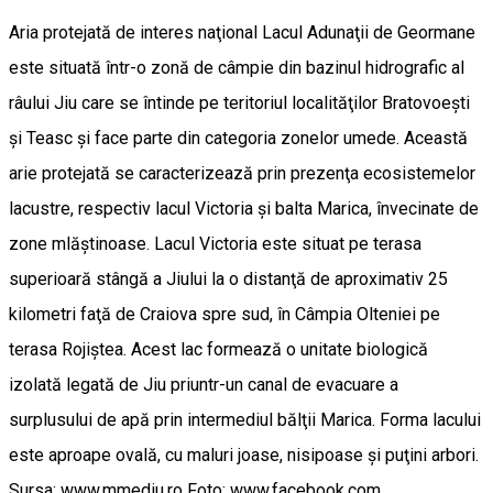
Aria protejată de interes naţional Lacul Adunaţii de Geormane
este situată într-o zonă de câmpie din bazinul hidrografic al
râului Jiu care se întinde pe teritoriul localităţilor Bratovoeşti
şi Teasc şi face parte din categoria zonelor umede. Această
arie protejată se caracterizează prin prezenţa ecosistemelor
lacustre, respectiv lacul Victoria şi balta Marica, învecinate de
zone mlăştinoase. Lacul Victoria este situat pe terasa
superioară stângă a Jiului la o distanţă de aproximativ 25
kilometri faţă de Craiova spre sud, în Câmpia Olteniei pe
terasa Rojiştea. Acest lac formează o unitate biologică
izolată legată de Jiu priuntr-un canal de evacuare a
surplusului de apă prin intermediul bălţii Marica. Forma lacului
este aproape ovală, cu maluri joase, nisipoase şi puţini arbori.
Sursa: www.mmediu.ro Foto: www.facebook.com