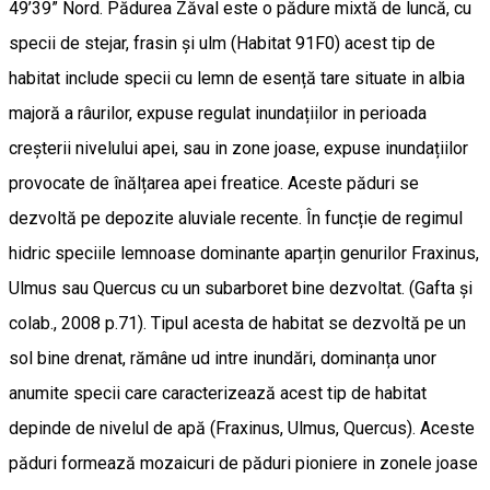
49’39” Nord. Pădurea Zăval este o pădure mixtă de luncă, cu
specii de stejar, frasin și ulm (Habitat 91F0) acest tip de
habitat include specii cu lemn de esență tare situate in albia
majoră a râurilor, expuse regulat inundațiilor in perioada
creșterii nivelului apei, sau in zone joase, expuse inundațiilor
provocate de înălțarea apei freatice. Aceste păduri se
dezvoltă pe depozite aluviale recente. În funcție de regimul
hidric speciile lemnoase dominante aparțin genurilor Fraxinus,
Ulmus sau Quercus cu un subarboret bine dezvoltat. (Gafta și
colab., 2008 p.71). Tipul acesta de habitat se dezvoltă pe un
sol bine drenat, rămâne ud intre inundări, dominanța unor
anumite specii care caracterizează acest tip de habitat
depinde de nivelul de apă (Fraxinus, Ulmus, Quercus). Aceste
păduri formează mozaicuri de păduri pioniere in zonele joase