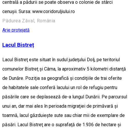
centrală a pădurii se poate observa o colonie de stârci
cenușii. Sursa: www.coridoruljiului.ro
Pădurea Zăval, România
Arie protejată
Lacul Bistreț
Lacul Bistreţ este situat în sudul judeţului Dolj, pe teritoriul
comunelor Bistreţ şi Cârna, la aproximativ 5 kilometri distanţă
de Dunăre. Poziţia sa geografică şi condiţiile de trai oferite
de habitatele sale conferă lacului un rol de refugiu pentru
păsările care se deplasează de-a lungul Dunării. Pe parcursul
unui an, dar mai ales în perioada migraţiei de primăvară şi
toamnă, lacul găzduieşte sute sau chiar mii de exemplare de
păsări. Lacul Bistreţ are o suprafaţă de 1.936 de hectare şi