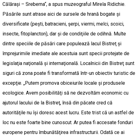
Călăraşi – Sreberna“, a spus muzeograful Mirela Ridichie.
Păsările sunt atrase aici de sursele de hrană bogate şi
diversificate (peşti, batracieni, şerpi, viermi, melci, scoici,
insecte, fitoplancton), dar şi de condiţiile de odihnă. Multe
dintre speciile de păsări care populează lacul Bistreţ şi
împrejurimile imediate ale acestuia sunt specii protejate de
legislaţia naţională şi internaţională. Localnicii din Bistreţ sunt
siguri că zona poate fi transformată într-un obiectiv turistic de
excepţie. „Putem promova obiceiurile locale şi produsele
ecologice. Avem posibilităţi să ne dezvoltăm economic cu
ajutorul lacului de la Bistreţ, însă din păcate cred că
autorităţile nu îşi doresc acest lucru. Este trist că un astfel de
loc nu este foarte bine cunoscut. Ar putea fi accesate fonduri
europene pentru îmbunătăţirea infrastructurii. Odată ce ai