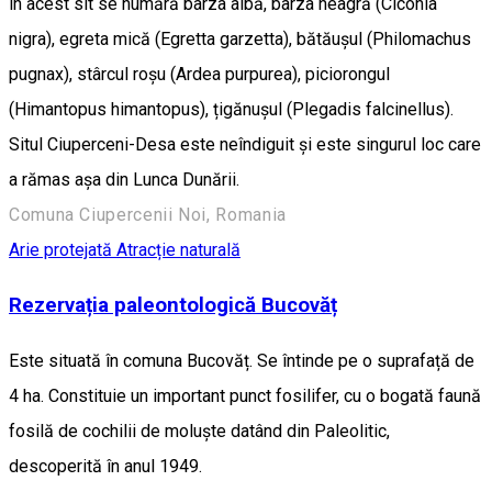
în acest sit se numără barza albă, barza neagră (Ciconia
nigra), egreta mică (Egretta garzetta), bătăușul (Philomachus
pugnax), stârcul roșu (Ardea purpurea), piciorongul
(Himantopus himantopus), țigănușul (Plegadis falcinellus).
Situl Ciuperceni-Desa este neîndiguit și este singurul loc care
a rămas așa din Lunca Dunării.
Comuna Ciupercenii Noi, Romania
Arie protejată
Atracție naturală
Rezervația paleontologică Bucovăț
Este situată în comuna Bucovăț. Se întinde pe o suprafață de
4 ha. Constituie un important punct fosilifer, cu o bogată faună
fosilă de cochilii de moluște datând din Paleolitic,
descoperită în anul 1949.