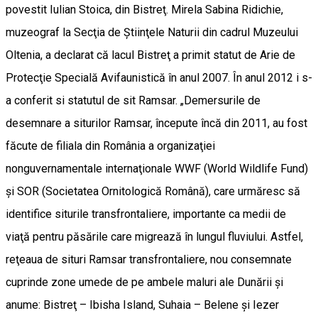
povestit Iulian Stoica, din Bistreţ. Mirela Sabina Ridichie,
muzeograf la Secţia de Ştiinţele Naturii din cadrul Muzeului
Oltenia, a declarat că lacul Bistreţ a primit statut de Arie de
Protecţie Specială Avifaunistică în anul 2007. În anul 2012 i s-
a conferit si statutul de sit Ramsar. „Demersurile de
desemnare a siturilor Ramsar, începute încă din 2011, au fost
făcute de filiala din România a organizaţiei
nonguvernamentale internaţionale WWF (World Wildlife Fund)
şi SOR (Societatea Ornitologică Română), care urmăresc să
identifice siturile transfrontaliere, importante ca medii de
viaţă pentru păsările care migrează în lungul fluviului. Astfel,
reţeaua de situri Ramsar transfrontaliere, nou consemnate
cuprinde zone umede de pe ambele maluri ale Dunării şi
anume: Bistreţ – Ibisha Island, Suhaia – Belene şi Iezer