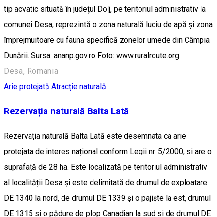
tip acvatic situată în județul Dolj, pe teritoriul administrativ la
comunei Desa; reprezintă o zona naturală luciu de apă și zona
împrejmuitoare cu fauna specifică zonelor umede din Câmpia
Dunării. Sursa: ananp.gov.ro Foto: www.ruralroute.org
Desa, Romania
Arie protejată
Atracție naturală
Rezervația naturală Balta Lată
Rezervația naturală Balta Lată este desemnata ca arie
protejata de interes național conform Legii nr. 5/2000, si are o
suprafață de 28 ha. Este localizată pe teritoriul administrativ
al localității Desa și este delimitată de drumul de exploatare
DE 1340 la nord, de drumul DE 1339 și o pajiște la est, drumul
DE 1315 si o pădure de plop Canadian la sud si de drumul DE