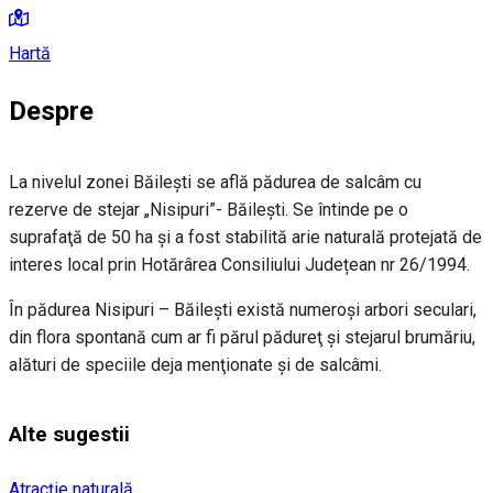
Hartă
Despre
La nivelul zonei Băileşti se află pădurea de salcâm cu
rezerve de stejar „Nisipuri”- Băileşti. Se întinde pe o
suprafaţă de 50 ha și a fost stabilită arie naturală protejată de
interes local prin Hotărârea Consiliului Județean nr 26/1994.
În pădurea Nisipuri – Băileşti există numeroşi arbori seculari,
din flora spontană cum ar fi părul pădureţ şi stejarul brumăriu,
alături de speciile deja menţionate şi de salcâmi.
Alte sugestii
Atracție naturală