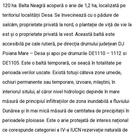
120 ha. Balta Neagră acoperă o arie de 1,2 ha, localizată pe
teritoriul localității Desa. Se învecinează cu o pădure de
salcâm, proprietate privată la nord, o plantație de viță de vie la
est și o proprietate privată la vest. Această baltă este
accesibilă pe cale rutieră, pe direcția drumului județean DJ
Poiana Mare – Desa și apoi pe drumurile DE1110 – 1112 si
DE1105. Este o baltă temporară, ce seacă în totalitate pe
perioada verilor uscate. Există totuși câteva zone umede,
ochiuri permanente sau temporare, izvoare, mlaștini, în
interiorul sitului, al căror nivel hidrologic depinde în mare
măsură de principiul infiltrațiilor de zona inundabilă a fluviului
Dunărea și în mai mică măsură de cantitatea de precipitații în
perioadele ploioase. Este o arie protejată de interes național
ce corespunde categoriei a IV-a IUCN rezervație naturală de