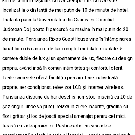
km de centrul orașului Craiova. Aeroportul Craiova este
localizat la o distanță de mai puțin de 10 de minute de hotel.
Distanța până la Universitatea din Craiova și Consiliul
Judetean Dolj poate fi parcursă cu mașina în mai puțin de 20
de minute. Pensiunea Rixos GuestHouse vine în întâmpinarea
turistilor cu 6 camere de lux complet mobilate si utilate, 5
camere duble de lux și un apartament de lux, fiecare cu design
propriu, având însă în comun intimitatea și confortul oferit.
Toate camerele oferă facilități precum: baie individuală
proprie, aer condiționat, televizor LCD și internet wireless.
Pensiunea dispune de bar deschis non-stop, piscină cu 20 de
șezlonguri unde vă puteți relaxa în zilele însorite, gradină cu
flori, grătar și loc de joacă special amenajat pentru cei mici,
terasă cu videoproiector. Peștii exotici și cascadele