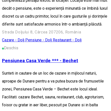
completează peisajul exotic al locației. Locația este mai mult
decât o pensiune, este o experiență minunată ce îmbină luxul
discret cu un cadru primitor, locul în care gusturile și dorințele
diferite sunt satisfacute armonios într-o ambianță plăcută.
Strada Doljului 8, Cârcea 207206, România
Cazare - Dolj
Pensiune - Dolj
Restaurant - Dolj
Deschis
Pensiunea Casa Verde *** - Bechet
Sunteti in cautare de un loc de cazare in mijlocul naturii,
aproape de Dunare pentru a va putea bucura de frumusetile
zonei, Pensiunea Casa Verde – Bechet este locul ideal.
Facilitati: cazare Bechet, sauna, restaurant, club, agroturism,
foisor cu gratar in aer liber, pescuit pe Dunare si in balta