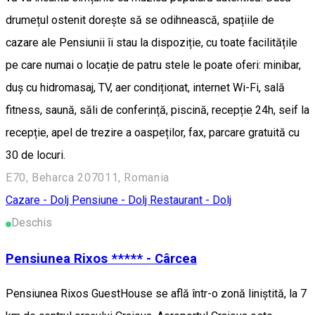
drumețul ostenit dorește să se odihnească, spațiile de
cazare ale Pensiunii îi stau la dispoziție, cu toate facilitățile
pe care numai o locație de patru stele le poate oferi: minibar,
duș cu hidromasaj, TV, aer condiționat, internet Wi-Fi, sală
fitness, saună, săli de conferință, piscină, recepție 24h, seif la
recepție, apel de trezire a oaspeților, fax, parcare gratuită cu
30 de locuri.
E70, Beharca 207011, Romania
Cazare - Dolj
Pensiune - Dolj
Restaurant - Dolj
Deschis
Pensiunea Rixos ***** - Cârcea
Pensiunea Rixos GuestHouse se află într-o zonă liniștită, la 7