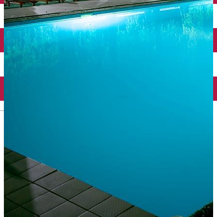
Închirieri auto
Închirieri biciclete
Taxi
Încărcare vehicule electrice
English