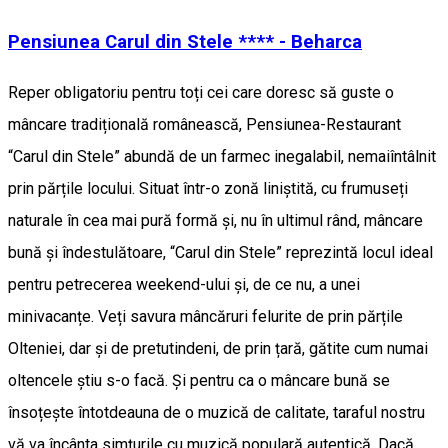
Pensiunea Carul din Stele **** - Beharca
Reper obligatoriu pentru toți cei care doresc să guste o
mâncare tradițională românească, Pensiunea-Restaurant
“Carul din Stele” abundă de un farmec inegalabil, nemaiîntâlnit
prin părțile locului. Situat într-o zonă liniștită, cu frumuseți
naturale în cea mai pură formă și, nu în ultimul rând, mâncare
bună și îndestulătoare, “Carul din Stele” reprezintă locul ideal
pentru petrecerea weekend-ului și, de ce nu, a unei
minivacanțe. Veți savura mâncăruri felurite de prin părțile
Olteniei, dar și de pretutindeni, de prin țară, gătite cum numai
oltencele știu s-o facă. Și pentru ca o mâncare bună se
însoțește întotdeauna de o muzică de calitate, taraful nostru
vă va încânta simțurile cu muzică populară autentică. Dacă