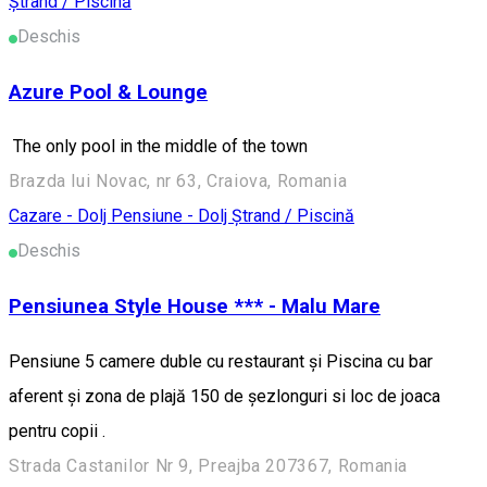
Ștrand / Piscină
Deschis
Azure Pool & Lounge
The only pool in the middle of the town
Brazda lui Novac, nr 63, Craiova, Romania
Cazare - Dolj
Pensiune - Dolj
Ștrand / Piscină
Deschis
Pensiunea Style House *** - Malu Mare
Pensiune 5 camere duble cu restaurant și Piscina cu bar
aferent și zona de plajă 150 de șezlonguri si loc de joaca
pentru copii .
Strada Castanilor Nr 9, Preajba 207367, Romania