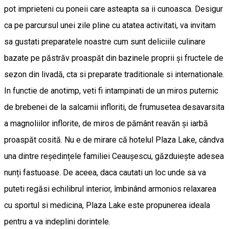
pot imprieteni cu poneii care asteapta sa ii cunoasca. Desigur
ca pe parcursul unei zile pline cu atatea activitati, va invitam
sa gustati preparatele noastre cum sunt deliciile culinare
bazate pe păstrăv proaspăt din bazinele proprii și fructele de
sezon din livadă, cta si preparate traditionale si internationale.
In functie de anotimp, veti fi intampinati de un miros puternic
de brebenei de la salcamii infloriti, de frumusetea desavarsita
a magnoliilor inflorite, de miros de pământ reavăn și iarbă
proaspăt cosită. Nu e de mirare că hotelul Plaza Lake, cândva
una dintre reședințele familiei Ceaușescu, găzduiește adesea
nunți fastuoase. De aceea, daca cautati un loc unde sa va
puteti regăsi echilibrul interior, îmbinând armonios relaxarea
cu sportul si medicina, Plaza Lake este propunerea ideala
pentru a va indeplini dorintele.