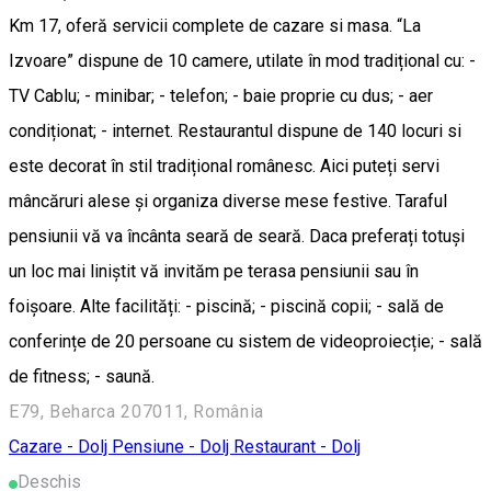
Km 17, oferă servicii complete de cazare si masa. “La
Izvoare” dispune de 10 camere, utilate în mod tradițional cu: -
TV Cablu; - minibar; - telefon; - baie proprie cu dus; - aer
condiționat; - internet. Restaurantul dispune de 140 locuri si
este decorat în stil tradițional românesc. Aici puteți servi
mâncăruri alese și organiza diverse mese festive. Taraful
pensiunii vă va încânta seară de seară. Daca preferați totuși
un loc mai liniștit vă invităm pe terasa pensiunii sau în
foișoare. Alte facilități: - piscină; - piscină copii; - sală de
conferințe de 20 persoane cu sistem de videoproiecție; - sală
de fitness; - saună.
E79, Beharca 207011, România
Cazare - Dolj
Pensiune - Dolj
Restaurant - Dolj
Deschis