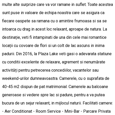
multe alte surprize care va vor ramane in suflet. Toate acestea
sunt puse in valoare de echipa noastra care se asigura ca
fiecare oaspete sa ramana cu o amintire frumoasa si sa se
intoarca cu drag in acest loc relaxant, aproape de natura. La
destinație, veti fi intampinati de una din cele mai romantice
locații cu covoare de flori si un colt de lac ascuns in inima
padurii. Din 2016, la Plaza Lake veti gasi o adevarata statiune
cu conditii excelente de relaxare, agrement si nenumărate
activități pentru petrecerea concediilor, vacantelor sau
weekend-urilor dumneavoastra. Camerele, cu o suprafata de
40-45 m2 dispun de pat matrimonial. Camerele au balcoane
generoase si vedere spre lac si padure, pentru a va putea
bucura de un sejur relaxant, in mijlocul naturii. Facilitati camere:
- Aer Conditionat - Room Service - Mini-Bar - Parcare Privata