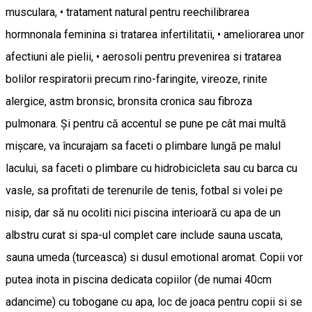
musculara, • tratament natural pentru reechilibrarea
hormnonala feminina si tratarea infertilitatii, • ameliorarea unor
afectiuni ale pielii, • aerosoli pentru prevenirea si tratarea
bolilor respiratorii precum rino-faringite, vireoze, rinite
alergice, astm bronsic, bronsita cronica sau fibroza
pulmonara. Și pentru că accentul se pune pe cât mai multă
mișcare, va încurajam sa faceti o plimbare lungă pe malul
lacului, sa faceti o plimbare cu hidrobicicleta sau cu barca cu
vasle, sa profitati de terenurile de tenis, fotbal si volei pe
nisip, dar să nu ocoliti nici piscina interioară cu apa de un
albstru curat si spa-ul complet care include sauna uscata,
sauna umeda (turceasca) si dusul emotional aromat. Copii vor
putea inota in piscina dedicata copiilor (de numai 40cm
adancime) cu tobogane cu apa, loc de joaca pentru copii si se