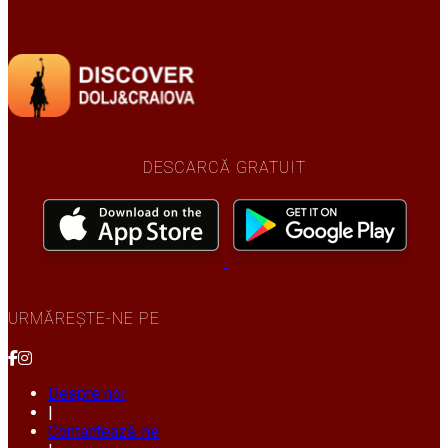
DESCARCĂ GRATUIT
URMĂREȘTE-NE PE
Despre noi
|
Contactează-ne