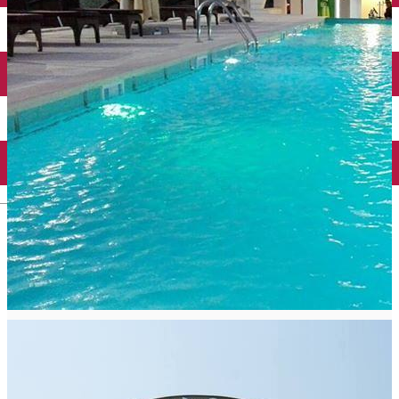
Închirieri auto
Închirieri biciclete
Taxi
Încărcare vehicule electrice
English