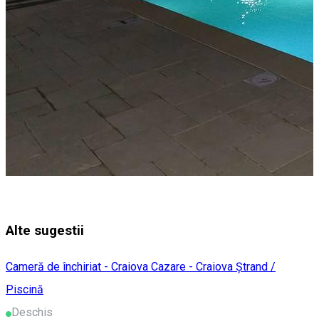
Alte sugestii
Cameră de închiriat - Craiova
Cazare - Craiova
Ștrand /
Piscină
Deschis