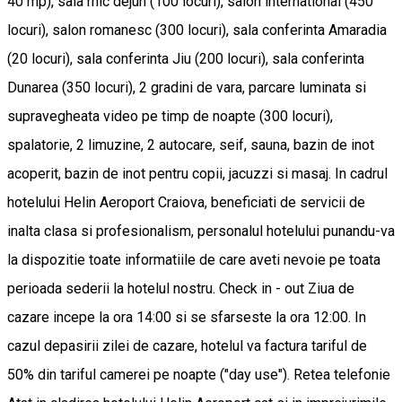
40 mp), sala mic dejun (100 locuri), salon international (450
locuri), salon romanesc (300 locuri), sala conferinta Amaradia
(20 locuri), sala conferinta Jiu (200 locuri), sala conferinta
Dunarea (350 locuri), 2 gradini de vara, parcare luminata si
supravegheata video pe timp de noapte (300 locuri),
spalatorie, 2 limuzine, 2 autocare, seif, sauna, bazin de inot
acoperit, bazin de inot pentru copii, jacuzzi si masaj. In cadrul
hotelului Helin Aeroport Craiova, beneficiati de servicii de
inalta clasa si profesionalism, personalul hotelului punandu-va
la dispozitie toate informatiile de care aveti nevoie pe toata
perioada sederii la hotelul nostru. Check in - out Ziua de
cazare incepe la ora 14:00 si se sfarseste la ora 12:00. In
cazul depasirii zilei de cazare, hotelul va factura tariful de
50% din tariful camerei pe noapte ("day use"). Retea telefonie