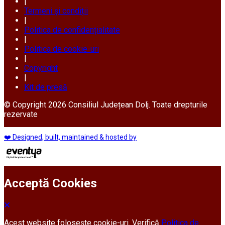
|
Termeni și condiții
|
Politica de confidențialitate
|
Politica de cookie-uri
|
Copyright
|
Kit de presă
© Copyright 2026 Consiliul Județean Dolj. Toate drepturile
rezervate
❤️ Designed, built, maintained & hosted by
Acceptă Cookies
Acest website folosește cookie-uri. Verifică
Politica de