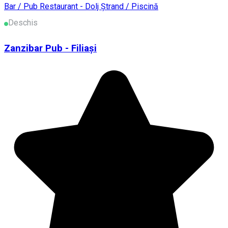
Bar / Pub
Restaurant - Dolj
Ștrand / Piscină
Deschis
Zanzibar Pub - Filiași