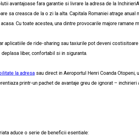
lutii avantajoase fara garantie si livrare la adresa de la Inchirie
pare sa creasca de la o zi la alta. Capitala Romaniei atrage anual m
ar acasa. Cu toate acestea, una dintre provocarile majore ramane m
 aplicatiile de ride-sharing sau taxiurile pot deveni costisitoare 
eplasa liber, confortabil si in siguranta.
bilitate la adresa
sau direct in Aeroportul Henri Coanda Otopeni, u
ntiaza printr-un pachet de avantaje greu de ignorat – inchirieri au
hiriata aduce o serie de beneficii esentiale: