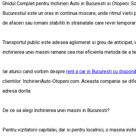
Ghidul Complet pentru Inchirieri Auto in Bucuresti si Otopeni: So
Bucurestiul este un oras in continua miscare, unde ritmul vietii 
de afaceri sau romani stabiliti in strainatate care revin tempor
Transportul public este adesea aglomerat si greu de anticipat, iar
inchirierea unei masini ramane cea mai eficienta metoda de a te d
Iar atunci cand vorbim despre
rent a car in Bucuresti cu disponi
clientilor: InchirieriAuto-Otopeni.com. Aceasta companie se difere
adresa dorita.
De ce sa alegi inchirierea unei masini in Bucuresti?
Pentru vizitatorii capitalei, dar si pentru localnici, o masina inc