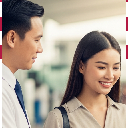
Închirieri auto
Închirieri biciclete
Taxi
Încărcare vehicule electrice
English