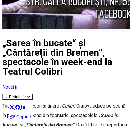
„Sarea în bucate“ și
„Cântăreții din Bremen“,
spectacole în week-end la
Teatrul Colibri
Noutăți
Distribuie
Teatrul pentru copii și tineret
Colibri
Craiova aduce pe scenă,
în primul week-end din februarie, spectacolele
„Sarea în
Copied!
bucate“
și
„Cântăreții din Bremen“
.
Două titluri din repertoriu