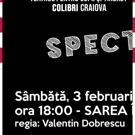
Închirieri auto
Închirieri biciclete
Taxi
Încărcare vehicule electrice
English