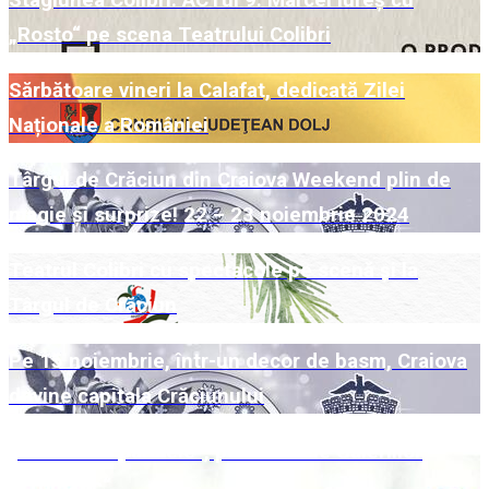
Stagiunea Colibri. ACTul 9: Marcel Iureș cu
„Rosto“ pe scena Teatrului Colibri
Sărbătoare vineri la Calafat, dedicată Zilei
Naționale a României
Târgul de Crăciun din Craiova Weekend plin de
magie și surprize! 22 – 23 noiembrie 2024
Teatrul Colibri cu spectacole pe scenă și la
Târgul de Crăciun
Pe 15 noiembrie, într-un decor de basm, Craiova
devine capitala Crăciunului
„Universuri paralele“, pe simezele Galeriilor
„Cromatic“