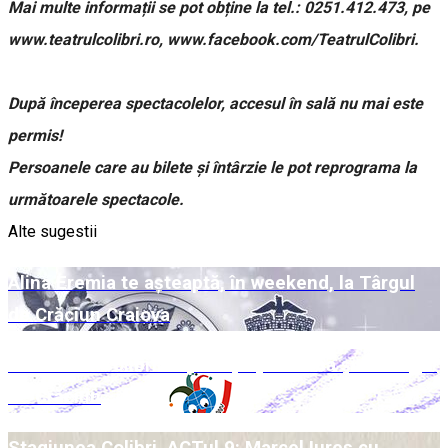
Mai multe informații se pot obține la tel.: 0251.412.473, pe
www.teatrulcolibri.ro, www.facebook.com/TeatrulColibri.
După începerea spectacolelor, accesul în sală nu mai este
permis!
Persoanele care au bilete și întârzie le pot reprograma la
următoarele spectacole.
Alte sugestii
Alina Eremia te așteaptă, în weekend, la Târgul
de Crăciun Craiova
Week-end Colibri cu povești pe scenă și la Târgul
de Crăciun