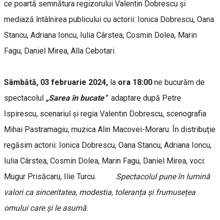
ce poartă semnătura regizorului Valentin Dobrescu și
mediază întâlnirea publicului cu actorii: Ionica Dobrescu, Oana
Stancu, Adriana Ioncu, Iulia Cârstea, Cosmin Dolea, Marin
Fagu, Daniel Mirea, Alla Cebotari.
Sâmbătă, 03 februarie 2024,
la
ora 18:00
ne bucurăm de
spectacolul
„Sarea în bucate“
adaptare după Petre
Ispirescu, scenariul şi regia Valentin Dobrescu, scenografia
Mihai Pastramagiu, muzica Alin Macovei-Moraru. În distribuție
regăsim actorii: Ionica Dobrescu, Oana Stancu, Adriana Ioncu,
Iulia Cârstea, Cosmin Dolea, Marin Fagu, Daniel Mirea, voci:
Mugur Prisăcaru, Ilie Turcu.
Spectacolul pune în lumină
valori ca sinceritatea, modestia, toleranța și frumusețea
omului care și le asumă.