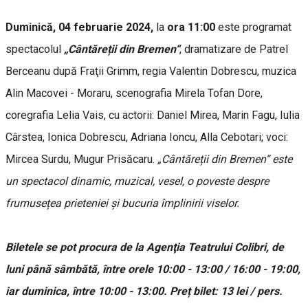
Duminică, 04 februarie 2024,
la
ora 11:00
este programat
spectacolul
„Cântăreții din Bremen“
, dramatizare de Patrel
Berceanu după Fraţii Grimm, regia Valentin Dobrescu, muzica
Alin Macovei - Moraru, scenografia Mirela Tofan Dore,
coregrafia Lelia Vais, cu actorii: Daniel Mirea, Marin Fagu, Iulia
Cârstea, Ionica Dobrescu, Adriana Ioncu, Alla Cebotari; voci:
Mircea Surdu, Mugur Prisăcaru.
„Cântăreții din Bremen“ este
un spectacol dinamic, muzical, vesel, o poveste despre
frumusețea prieteniei și bucuria împlinirii viselor.
Biletele se pot procura de la Agenţia Teatrului Colibri, de
luni până sâmbătă, între orele 10:00 - 13:00 / 16:00 - 19:00,
iar duminica, între 10:00 - 13:00. Preț bilet: 13 lei / pers.