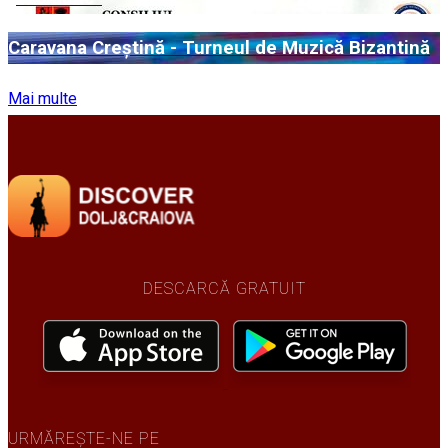
Caravana Creștină - Turneul de Muzică Bizantină
Mai multe
DESCARCĂ GRATUIT
URMĂREȘTE-NE PE