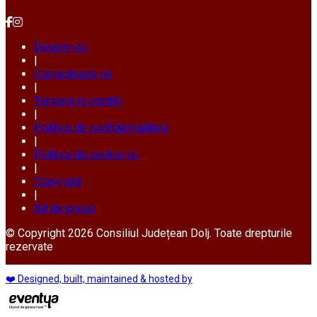
Despre noi
|
Contactează-ne
|
Termeni și condiții
|
Politica de confidențialitate
|
Politica de cookie-uri
|
Copyright
|
Kit de presă
© Copyright 2026 Consiliul Județean Dolj. Toate drepturile
rezervate
❤️ Designed, built, maintained & hosted by