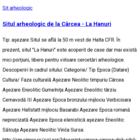
Sit arheologic
Situl arheologic de la Cârcea - La Hanuri
Tip: aşezare Situl se află la 50 m vest de Halta CFR. În
prezent, situl "La Hanuri" este acoperit de case dar mai există
mici porţiuni, libere pentru viitoare cercetări arheologice.
Descoperiri în cadrul sitului: Categorie/ Tip Epoca (Datare)
Cultura/ Faza culturală Aşezare Neolitic timpuriu Cârcea
Aşezare Eneolitic Gumelniţa Aşezare Eneolitic târziu
Cernavodă III Aşezare Epoca bronzului mijlociu Verbicioara
Aşezare Hallstatt mijlociu Basarabi Aşezare Epoca romană
neprecizată Aşezare Epoca elenistică aşezare Eneolitic
Sălcuţa Aşezare Neolitic Vinča Sursa:
http://ran.cimec.ro/sel.asp?descript=carcea-carcea-dolj-situl-