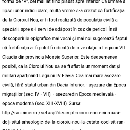
formă de "V", cel mai lat fiind plasat spre interior. Ca urmare a
lipsei unor indicii clare, multă vreme s-a crezut că fortificaţia
de la Cioroiul Nou, ar fi fost realizată de populaţia civilă a
aşezării, spre a-i servi de adăpost în caz de pericol. Însă
descoperirile epigrafice mai vechi şi mai noi sugerează faptul
că fortificaţia ar fi putut fi ridicată de o vexilaţie a Legiunii VII
Claudia din provincia Moesia Superior. Este deasemenea
posibil, ca la Cioroiul Nou să se fi aflat la un moment dat şi
militari aparţinând Legiunii IV Flavia. Cea mai mare aşezare
civilă, fără statut urban din Dacia Inferior. - aşezare din Epoca
migraţiilor (sec. IV - VII): - aşezaredin Epoca medievală -
epoca modernă (sec. XIII-XVIII). Sursa:
http://ran.cimec.ro/sel.asp?descript=cioroiu-nou-cioroiasi-
dolj-situl-arheologic-de-la-cioroiu-nou-la-cetate-cod-sit-ran-