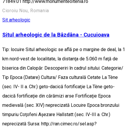
71849.01 http://www.monumenteoltenia.ro
Cioroiu Nou, Romania
Sit arheologic
Situl arheologic de la Bâzdâna - Cucuioava
Tip: locuire Situl arheologic se află pe o margine de deal, la 1
km nord-vest de localitate, la distanţa de 5.060 m faţă de
biserica din Calopăr. Descoperiri în cadrul sitului: Categorie/
Tip Epoca (Datare) Cultura/ Faza culturală Cetate La Tène
(sec. IV- II a. Chr.) geto-dacică fortificaţie La Tène geto-
dacică fortificaţie din cărămizi arse Fortificaţie Epoca
medievală (sec. XIV) neprecizată Locuire Epoca bronzului
timpuriu Coţofeni Aşezare Hallstatt (sec. IV-III a. Chr.)
neprecizată Sursa: http://ran.cimec.ro/sel.asp?