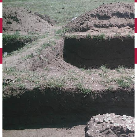
Închirieri auto
Închirieri biciclete
Taxi
Încărcare vehicule electrice
English