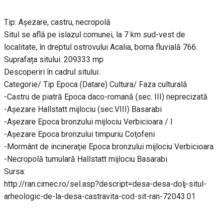
Tip: Aşezare, castru, necropolă
Situl se află pe islazul comunei, la 7 km sud-vest de
localitate, în dreptul ostrovului Acalia, borna fluvială 766.
Suprafața sitului: 209333 mp
Descoperiri în cadrul sitului:
Categorie/ Tip Epoca (Datare) Cultura/ Faza culturală
-Castru de piatră Epoca daco-romană (sec. III) neprecizată
-Aşezare Hallstatt mijlociu (sec.VIII) Basarabi
-Aşezare Epoca bronzului mijlociu Verbicioara / I
-Aşezare Epoca bronzului timpuriu Coţofeni
-Mormânt de incineraţie Epoca bronzului mijlociu Verbicioara
-Necropolă tumulară Hallstatt mijlociu Basarabi
Sursa:
http://ran.cimec.ro/sel.asp?descript=desa-desa-dolj-situl-
arheologic-de-la-desa-castravita-cod-sit-ran-72043.01