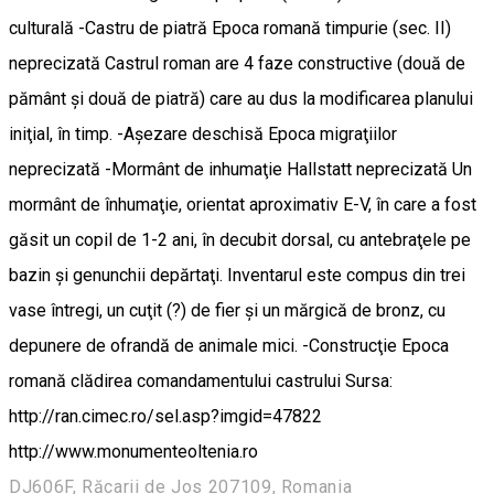
culturală -Castru de piatră Epoca romană timpurie (sec. II)
neprecizată Castrul roman are 4 faze constructive (două de
pământ şi două de piatră) care au dus la modificarea planului
iniţial, în timp. -Aşezare deschisă Epoca migraţiilor
neprecizată -Mormânt de inhumaţie Hallstatt neprecizată Un
mormânt de înhumaţie, orientat aproximativ E-V, în care a fost
găsit un copil de 1-2 ani, în decubit dorsal, cu antebraţele pe
bazin şi genunchii depărtaţi. Inventarul este compus din trei
vase întregi, un cuţit (?) de fier şi un mărgică de bronz, cu
depunere de ofrandă de animale mici. -Construcţie Epoca
romană clădirea comandamentului castrului Sursa:
http://ran.cimec.ro/sel.asp?imgid=47822
http://www.monumenteoltenia.ro
DJ606F, Răcarii de Jos 207109, Romania