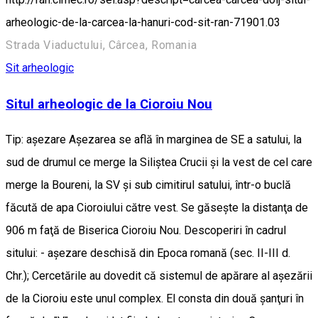
arheologic-de-la-carcea-la-hanuri-cod-sit-ran-71901.03
Strada Viaductului, Cârcea, Romania
Sit arheologic
Situl arheologic de la Cioroiu Nou
Tip: aşezare Aşezarea se află în marginea de SE a satului, la
sud de drumul ce merge la Siliştea Crucii şi la vest de cel care
merge la Boureni, la SV şi sub cimitirul satului, într-o buclă
făcută de apa Cioroiului către vest. Se găseşte la distanţa de
906 m faţă de Biserica Cioroiu Nou. Descoperiri în cadrul
sitului: - aşezare deschisă din Epoca romană (sec. II-III d.
Chr.); Cercetările au dovedit că sistemul de apărare al aşezării
de la Cioroiu este unul complex. El consta din două şanţuri în