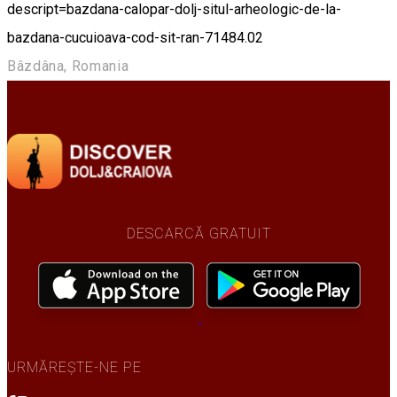
descript=bazdana-calopar-dolj-situl-arheologic-de-la-
bazdana-cucuioava-cod-sit-ran-71484.02
Bâzdâna, Romania
DESCARCĂ GRATUIT
URMĂREȘTE-NE PE