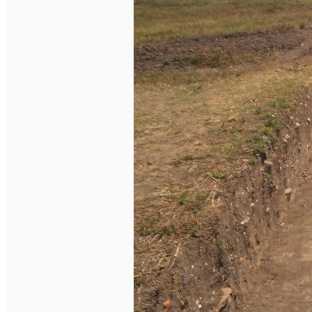
Închirieri auto
Închirieri biciclete
Taxi
Încărcare vehicule electrice
English