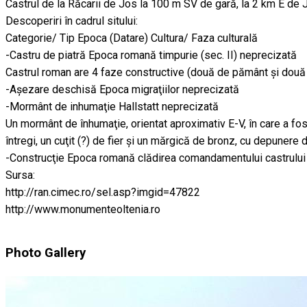
Castrul de la Răcarii de Jos la 100 m SV de gară, la 2 km E de Ji
Descoperiri în cadrul sitului:
Categorie/ Tip Epoca (Datare) Cultura/ Faza culturală
-Castru de piatră Epoca romană timpurie (sec. II) neprecizată
Castrul roman are 4 faze constructive (două de pământ şi două de 
-Aşezare deschisă Epoca migraţiilor neprecizată
-Mormânt de inhumaţie Hallstatt neprecizată
Un mormânt de înhumaţie, orientat aproximativ E-V, în care a fost
întregi, un cuţit (?) de fier şi un mărgică de bronz, cu depunere
-Construcţie Epoca romană clădirea comandamentului castrului
Sursa:
http://ran.cimec.ro/sel.asp?imgid=47822
http://www.monumenteoltenia.ro
Photo Gallery