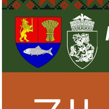
Închirieri auto
Închirieri biciclete
Taxi
Încărcare vehicule electrice
English