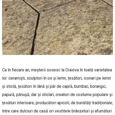
Ca în fiecare an, meșterii sosesc la Craiova în toată varietatea
lor: ceramiști, sculptori în os și lemn, țesători, iconari pe lemn
și sticlă, țesători în lână și păr de capră, bumbac, borangic,
papură, pănușă, dar și sticlari, creatori de costume populare și
țesături interioare, producători apicoli, de bunătăți tradiționale,
între care dulciuri de casă ori vestitele brânzeturi și afumături