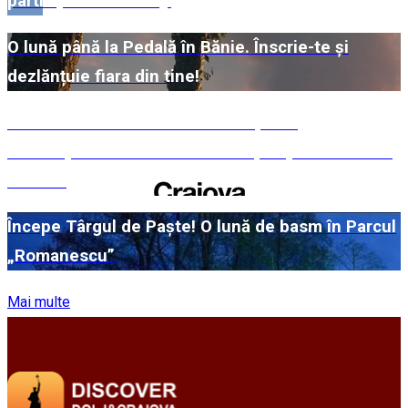
participante din Dolj!
O lună până la Pedală în Bănie. Înscrie-te și
dezlănțuie fiara din tine!
#WillMatters. Festivalul Internațional
Shakespeare vine cu încă o ediție spectaculoasă
în 2026
Începe Târgul de Paște! O lună de basm în Parcul
„Romanescu”
Mai multe