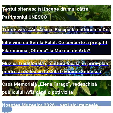
Țestul oltenesc își începe drumul către
Patrimoniul UNESCO
Tur de vară #AiciAcasă. Escapadă culturală în Dolj
Iulie vine cu Seri la Palat. Ce concerte a pregătit
Filarmonica „Oltenia” la Muzeul de Artă?
Muzica tradițională și cultura locală, în prim-plan
pentru al doilea an la Cula Izvoranu-Geblescu
Casa Memorială „Elena Farago”, redeschisă
publicului! Află când o poți vizita
Noaptea Muzeelor 2026 – vezi aici muzeele