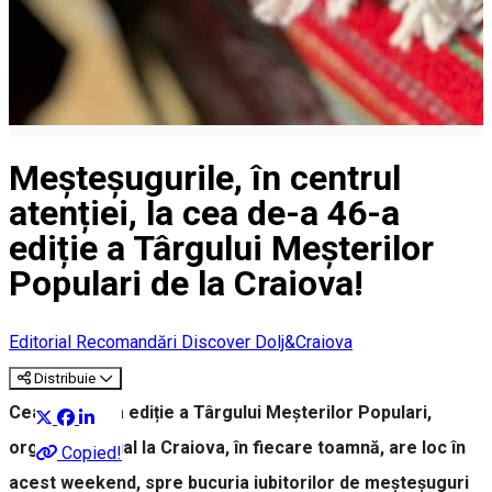
Meșteșugurile, în centrul
atenției, la cea de-a 46-a
ediție a Târgului Meșterilor
Populari de la Craiova!
Editorial
Recomandări Discover Dolj&Craiova
Distribuie
Cea de-a 46-a ediție a Târgului Meșterilor Populari,
organizat anual la Craiova, în fiecare toamnă, are loc în
Copied!
acest weekend, spre bucuria iubitorilor de meșteșuguri