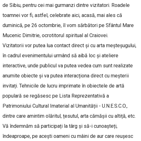
de Sibiu, pentru cei mai gurmanzi dintre vizitatori. Roadele
toamnei vor fi, astfel, celebrate aici, acasă, mai ales că
duminică, pe 26 octombrie, îl vom sărbători pe Sfântul Mare
Mucenic Dimitrie, ocrotitorul spiritual al Craiovei.
Vizitatorii vor putea lua contact direct și cu arta meșteșugului,
în cadrul evenimentului urmând să aibă loc și ateliere
interactive, unde publicul va putea vedea cum sunt realizate
anumite obiecte și va putea interacționa direct cu meșterii
invitați. Tehnicile de lucru imprimate în obiectele de artă
populară se regăsesc pe Lista Reprezentativă a
Patrimoniului Cultural Imaterial al Umanității - U.N.E.S.C.O.,
dintre care amintim olăritul, țesutul, arta cămășii cu altiță, etc.
Vă îndemnăm să participați la târg și să-i cunoașteți,
îndeaproape, pe acești oameni cu mâini de aur care reușesc