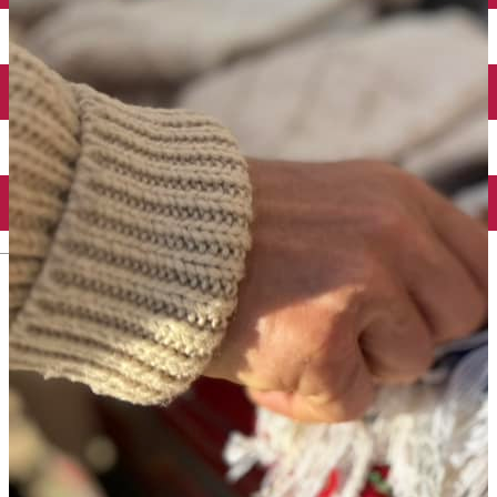
Închirieri auto
Închirieri biciclete
Taxi
Încărcare vehicule electrice
English