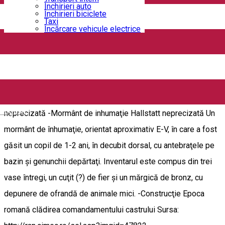
Tip: castru Castrul de la Răcarii de Jos la 100 m SV de gară, la
Închirieri auto
Închirieri biciclete
2 km E de Jiu, în dreptul podului Scăieşti. Descoperiri în
Taxi
Încărcare vehicule electrice
cadrul sitului: Categorie/ Tip Epoca (Datare) Cultura/ Faza
culturală -Castru de piatră Epoca romană timpurie (sec. II)
neprecizată Castrul roman are 4 faze constructive (două de
pământ şi două de piatră) care au dus la modificarea planului
iniţial, în timp. -Aşezare deschisă Epoca migraţiilor
English
neprecizată -Mormânt de inhumaţie Hallstatt neprecizată Un
mormânt de înhumaţie, orientat aproximativ E-V, în care a fost
găsit un copil de 1-2 ani, în decubit dorsal, cu antebraţele pe
bazin şi genunchii depărtaţi. Inventarul este compus din trei
vase întregi, un cuţit (?) de fier şi un mărgică de bronz, cu
depunere de ofrandă de animale mici. -Construcţie Epoca
romană clădirea comandamentului castrului Sursa: