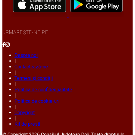
URMĂREȘTE-NE PE
Despre noi
|
Contactează-ne
|
Termeni și condiții
|
Politica de confidențialitate
|
Politica de cookie-uri
|
Copyright
|
Kit de presă
© Copyright 2026 Consiliul Județean Dolj. Toate drepturile