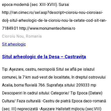
epoca modernă (sec. XIII-XVIII). Sursa:
http://ran.cimec.ro/sel.asp?descript=cioroiu-nou-cioroiasi-
dolj-situl-arheologic-de-la-cioroiu-nou-la-cetate-cod-sit-ran-
71849.01 http://www.monumenteoltenia.ro
Cioroiu Nou, Romania
Sit arheologic
Situl arheologic de la Desa – Castraviţa
Tip: Aşezare, castru, necropolă Situl se află pe islazul
comunei, la 7 km sud-vest de localitate, în dreptul ostrovului
Acalia, borna fluvială 766. Suprafața sitului: 209333 mp
Descoperiri în cadrul sitului: Categorie/ Tip Epoca (Datare)
Cultura/ Faza culturală -Castru de piatră Epoca daco-romană
(sec. III) neprecizată -Aşezare Hallstatt mijlociu (sec.VIII)