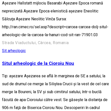
Aşezare Hallstatt mijlociu Basarabi Aşezare Epoca romană
neprecizată Aşezare Epoca elenistică aşezare Eneolitic
Sălcuţa Aşezare Neolitic Vinča Sursa:
http://ran.cimec.ro/sel.asp?descript=carcea-carcea-dolj-situl-
arheologic-de-la-carcea-la-hanuri-cod-sit-ran-71901.03
Strada Viaductului, Cârcea, Romania
Sit arheologic
Situl arheologic de la Cioroiu Nou
Tip: aşezare Aşezarea se află în marginea de SE a satului, la
sud de drumul ce merge la Siliştea Crucii şi la vest de cel care
merge la Boureni, la SV şi sub cimitirul satului, într-o buclă
făcută de apa Cioroiului către vest. Se găseşte la distanţa de
906 m faţă de Biserica Cioroiu Nou. Descoperiri în cadrul