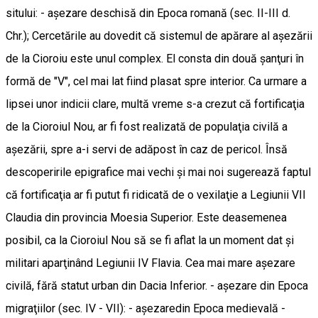
sitului: - aşezare deschisă din Epoca romană (sec. II-III d.
Chr.); Cercetările au dovedit că sistemul de apărare al aşezării
de la Cioroiu este unul complex. El consta din două şanţuri în
formă de "V", cel mai lat fiind plasat spre interior. Ca urmare a
lipsei unor indicii clare, multă vreme s-a crezut că fortificaţia
de la Cioroiul Nou, ar fi fost realizată de populaţia civilă a
aşezării, spre a-i servi de adăpost în caz de pericol. Însă
descoperirile epigrafice mai vechi şi mai noi sugerează faptul
că fortificaţia ar fi putut fi ridicată de o vexilaţie a Legiunii VII
Claudia din provincia Moesia Superior. Este deasemenea
posibil, ca la Cioroiul Nou să se fi aflat la un moment dat şi
militari aparţinând Legiunii IV Flavia. Cea mai mare aşezare
civilă, fără statut urban din Dacia Inferior. - aşezare din Epoca
migraţiilor (sec. IV - VII): - aşezaredin Epoca medievală -