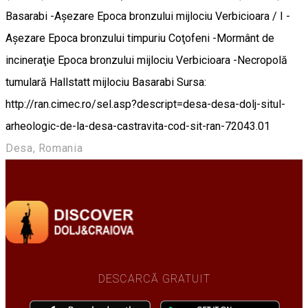
Basarabi -Aşezare Epoca bronzului mijlociu Verbicioara / I -
Aşezare Epoca bronzului timpuriu Coţofeni -Mormânt de
incineraţie Epoca bronzului mijlociu Verbicioara -Necropolă
tumulară Hallstatt mijlociu Basarabi Sursa:
http://ran.cimec.ro/sel.asp?descript=desa-desa-dolj-situl-
arheologic-de-la-desa-castravita-cod-sit-ran-72043.01
Desa, Romania
DESCARCĂ GRATUIT