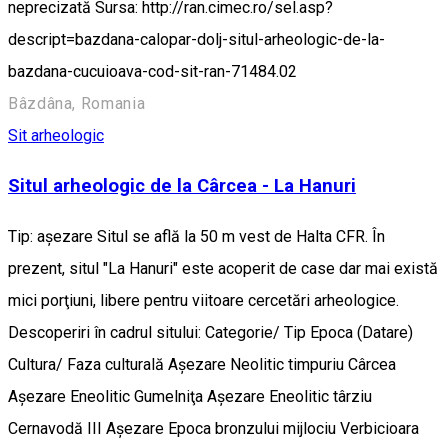
neprecizată Sursa: http://ran.cimec.ro/sel.asp?
descript=bazdana-calopar-dolj-situl-arheologic-de-la-
bazdana-cucuioava-cod-sit-ran-71484.02
Bâzdâna, Romania
Sit arheologic
Situl arheologic de la Cârcea - La Hanuri
Tip: aşezare Situl se află la 50 m vest de Halta CFR. În
prezent, situl "La Hanuri" este acoperit de case dar mai există
mici porţiuni, libere pentru viitoare cercetări arheologice.
Descoperiri în cadrul sitului: Categorie/ Tip Epoca (Datare)
Cultura/ Faza culturală Aşezare Neolitic timpuriu Cârcea
Aşezare Eneolitic Gumelniţa Aşezare Eneolitic târziu
Cernavodă III Aşezare Epoca bronzului mijlociu Verbicioara