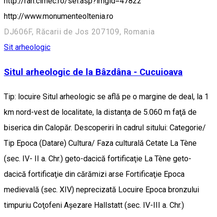
http://ran.cimec.ro/sel.asp?imgid=47822
http://www.monumenteoltenia.ro
DJ606F, Răcarii de Jos 207109, Romania
Sit arheologic
Situl arheologic de la Bâzdâna - Cucuioava
Tip: locuire Situl arheologic se află pe o margine de deal, la 1
km nord-vest de localitate, la distanţa de 5.060 m faţă de
biserica din Calopăr. Descoperiri în cadrul sitului: Categorie/
Tip Epoca (Datare) Cultura/ Faza culturală Cetate La Tène
(sec. IV- II a. Chr.) geto-dacică fortificaţie La Tène geto-
dacică fortificaţie din cărămizi arse Fortificaţie Epoca
medievală (sec. XIV) neprecizată Locuire Epoca bronzului
timpuriu Coţofeni Aşezare Hallstatt (sec. IV-III a. Chr.)