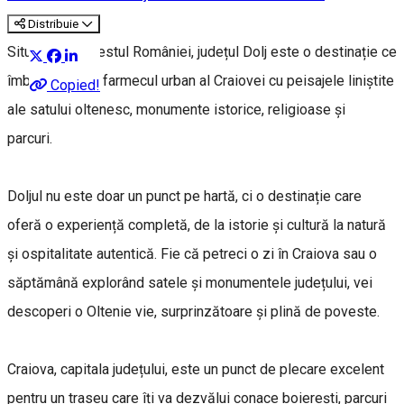
Distribuie
Situat în sud-vestul României, județul Dolj este o destinație ce
îmbină perfect farmecul urban al Craiovei cu peisajele liniștite
Copied!
ale satului oltenesc, monumente istorice, religioase și
parcuri.
Doljul nu este doar un punct pe hartă, ci o destinație care
oferă o experiență completă, de la istorie și cultură la natură
și ospitalitate autentică. Fie că petreci o zi în Craiova sau o
săptămână explorând satele și monumentele județului, vei
descoperi o Oltenie vie, surprinzătoare și plină de poveste.
Craiova, capitala județului, este un punct de plecare excelent
pentru un traseu care îți va dezvălui conace boierești, parcuri