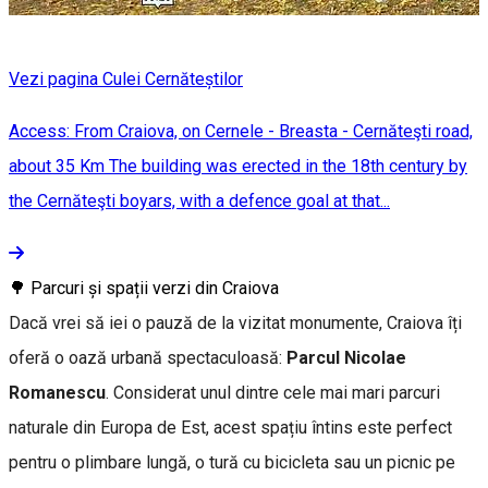
Vezi pagina Culei Cernăteștilor
Access: From Craiova, on Cernele - Breasta - Cernăteşti road,
about 35 Km The building was erected in the 18th century by
the Cernăteşti boyars, with a defence goal at that...
🌳 Parcuri și spații verzi din Craiova
Dacă vrei să iei o pauză de la vizitat monumente, Craiova îți
oferă o oază urbană spectaculoasă:
Parcul Nicolae
Romanescu
. Considerat unul dintre cele mai mari parcuri
naturale din Europa de Est, acest spațiu întins este perfect
pentru o plimbare lungă, o tură cu bicicleta sau un picnic pe