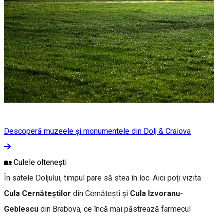
Descoperă muzeele și monumentele din Dolj & Craiova
🏡 Culele oltenești
În satele Doljului, timpul pare să stea în loc. Aici poți vizita
Cula Cernăteștilor
din Cernătești și
Cula Izvoranu-
Geblescu
din Brabova, ce încă mai păstrează farmecul