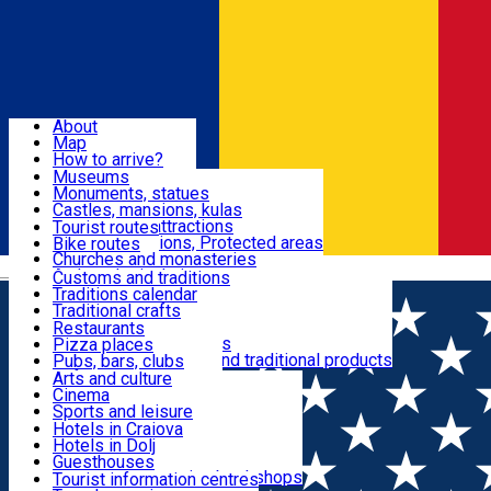
Sign In
Sign Up Free
Dolj & Craiova
About
Map
Attractions
How to arrive?
Recommendations
Museums
Tourist attractions
Monuments, statues
Routes
News
Castles, mansions, kulas
Architectural attractions
Tourist routes
Natural attractions, Protected areas
Bike routes
Customs, Traditions
Churches and monasteries
Română
Archaeological sites
Customs and traditions
Parks and gardens
Traditions calendar
Food & Drinks
Traditional crafts
Traditional cuisine
Restaurants
Wineries and vineyards
Pizza places
Leisure & Fun
Local manufacturers and traditional products
Pubs, bars, clubs
Cafes and teahouses
Arts and culture
Sweets and ice cream
Cinema
Accommodation
Fast-food
Sports and leisure
Horse riding
Hotels in Craiova
Swimming pools
Hotels in Dolj
Useful
Zoo
Guesthouses
Shopping, souvenirs, bookshops
Villas
Tourist information centres