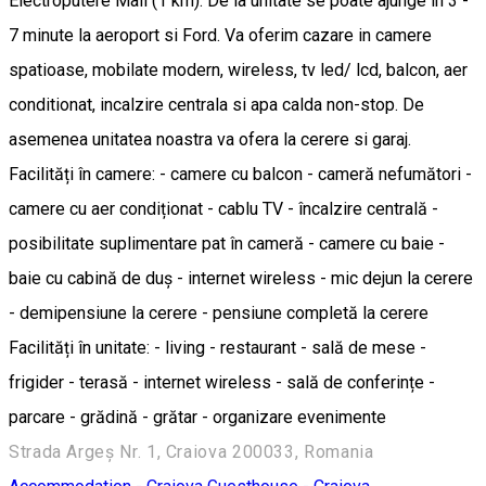
Electroputere Mall (1 km). De la unitate se poate ajunge in 3 -
7 minute la aeroport si Ford. Va oferim cazare in camere
spatioase, mobilate modern, wireless, tv led/ lcd, balcon, aer
conditionat, incalzire centrala si apa calda non-stop. De
asemenea unitatea noastra va ofera la cerere si garaj.
Facilități în camere: - camere cu balcon - cameră nefumători -
camere cu aer condiționat - cablu TV - încalzire centrală -
posibilitate suplimentare pat în cameră - camere cu baie -
baie cu cabină de duș - internet wireless - mic dejun la cerere
- demipensiune la cerere - pensiune completă la cerere
Facilități în unitate: - living - restaurant - sală de mese -
frigider - terasă - internet wireless - sală de conferințe -
parcare - grădină - grătar - organizare evenimente
Strada Argeș Nr. 1, Craiova 200033, Romania