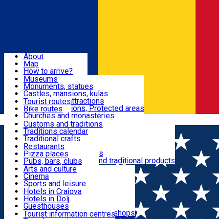
Sign In
Sign Up Free
Dolj & Craiova
About
Map
Attractions
How to arrive?
Recommendations
Museums
Tourist attractions
Monuments, statues
Routes
News
Castles, mansions, kulas
Architectural attractions
Tourist routes
Natural attractions, Protected areas
Bike routes
Customs, Traditions
Churches and monasteries
Română
Archaeological sites
Customs and traditions
Parks and gardens
Traditions calendar
Food & Drinks
Traditional crafts
Traditional cuisine
Restaurants
Wineries and vineyards
Pizza places
Leisure & Fun
Local manufacturers and traditional products
Pubs, bars, clubs
Cafes and teahouses
Arts and culture
Sweets and ice cream
Cinema
Accommodation
Fast-food
Sports and leisure
Horse riding
Hotels in Craiova
Swimming pools
Hotels in Dolj
Useful
Zoo
Guesthouses
Shopping, souvenirs, bookshops
Villas
Tourist information centres