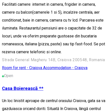
Facilitati camere: internet in camera, frigider in camera,
camere cu balcon(camerele 1 si 5), incalzire centrala, aer
conditionat, baie in camera, camera cu tv lcd. Parcarea este
iluminata. Restaurantul pensiunii are o capacitate de 32 de
locuri, unde va oferim preparate gustoase din bucataria
romaneasca, italiana (pizza, paste) sau tip fast-food. Se pot
rezerva camere telefonic si online.
Strada General Magheru 14B, Craiova 200548, Romania
Room for rent - Craiova
Accommodation - Craiova
Open
Casa Boierească **
Un loc linistit aproape de centrul orasului Craiova, gata sa va
gazduiasca oricand doriti. Situată în Craiova, lângă centrul