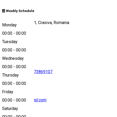
Weekly Schedule
Strada Toporași 51, Craiova, Romania
Monday
00:00
-
00:00
Tuesday
Map
00:00
-
00:00
Wednesday
00:00
-
00:00
0744526574
•
0773869107
Thursday
00:00
-
00:00
Friday
danielgugea@gmail.com
00:00
-
00:00
Saturday
00:00
-
00:00