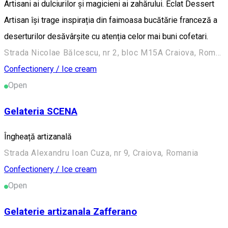
Artisani ai dulciurilor și magicieni ai zahărului. Éclat Dessert
Artisan își trage inspirația din faimoasa bucătărie franceză a
deserturilor desăvârșite cu atenția celor mai buni cofetari.
Strada Nicolae Bălcescu, nr 2, bloc M15A Craiova, Romania
Confectionery / Ice cream
Open
Gelateria SCENA
Îngheață artizanală
Strada Alexandru Ioan Cuza, nr 9, Craiova, Romania
Confectionery / Ice cream
Open
Gelaterie artizanala Zafferano