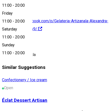
11:00
-
20:00
Friday
https://www.facebook.com/p/Gelateria-Artizanala-Alexandra-
11:00
-
20:00
100063620500969/
Saturday
11:00
-
20:00
About
Sunday
11:00
-
20:00
Inghetata artizanala
Similar Suggestions
Confectionery / Ice cream
Open
Éclat Dessert Artisan