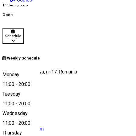
11:00 - 20:00
Open
Schedule
Weekly Schedule
Calea Unirii, Craiova, nr 17, Romania
Monday
11:00
-
20:00
Tuesday
Map
11:00
-
20:00
Wednesday
11:00
-
20:00
bburca@yahoo.com
Thursday