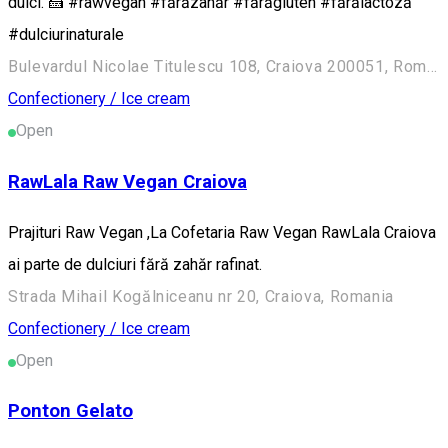
dulci. 🍰 #rawvegan #fărăzahăr #fărăgluten #fărălactoză
#dulciurinaturale
Bulevardul Nicolae Titulescu 108, Craiova 200051, România
Confectionery / Ice cream
Open
RawLala Raw Vegan Craiova
Prajituri Raw Vegan ,La Cofetaria Raw Vegan RawLala Craiova
ai parte de dulciuri fără zahăr rafinat.
Strada Mihail Kogălniceanu nr 20, Craiova, Romania
Confectionery / Ice cream
Open
Ponton Gelato