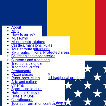
Sign In
Sign Up Free
Dolj & Craiova
About
Map
Attractions
How to arrive?
Recommendations
Museums
Tourist attractions
Monuments, statues
Routes
News
Castles, mansions, kulas
Architectural attractions
Tourist routes
Natural attractions, Protected areas
Bike routes
Customs, Traditions
Churches and monasteries
Română
Archaeological sites
Customs and traditions
Parks and gardens
Traditions calendar
Food & Drinks
Traditional crafts
Traditional cuisine
Restaurants
Wineries and vineyards
Pizza places
Leisure & Fun
Local manufacturers and traditional products
Pubs, bars, clubs
Cafes and teahouses
Arts and culture
Sweets and ice cream
Cinema
Accommodation
Fast-food
Sports and leisure
Horse riding
Hotels in Craiova
Swimming pools
Hotels in Dolj
Useful
Zoo
Guesthouses
Shopping, souvenirs, bookshops
Villas
Tourist information centres