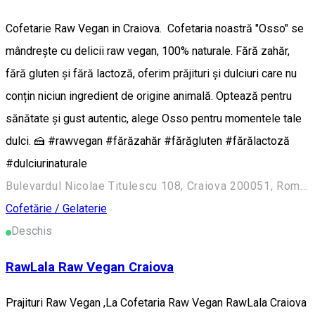
Cofetarie Raw Vegan in Craiova. Cofetaria noastră "Osso" se
mândrește cu delicii raw vegan, 100% naturale. Fără zahăr,
fără gluten și fără lactoză, oferim prăjituri și dulciuri care nu
conțin niciun ingredient de origine animală. Optează pentru
sănătate și gust autentic, alege Osso pentru momentele tale
dulci. 🍰 #rawvegan #fărăzahăr #fărăgluten #fărălactoză
#dulciurinaturale
Bulevardul Nicolae Titulescu 108, Craiova 200051, România
Cofetărie / Gelaterie
Deschis
RawLala Raw Vegan Craiova
Prajituri Raw Vegan ,La Cofetaria Raw Vegan RawLala Craiova