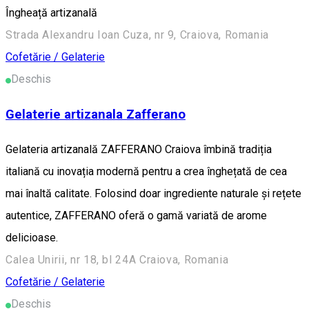
Îngheață artizanală
Strada Alexandru Ioan Cuza, nr 9, Craiova, Romania
Cofetărie / Gelaterie
Deschis
Gelaterie artizanala Zafferano
Gelateria artizanală ZAFFERANO Craiova îmbină tradiția
italiană cu inovația modernă pentru a crea înghețată de cea
mai înaltă calitate. Folosind doar ingrediente naturale și rețete
autentice, ZAFFERANO oferă o gamă variată de arome
delicioase.
Calea Unirii, nr 18, bl 24A Craiova, Romania
Cofetărie / Gelaterie
Deschis