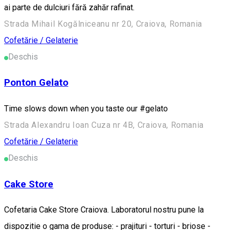
ai parte de dulciuri fără zahăr rafinat.
Strada Mihail Kogălniceanu nr 20, Craiova, Romania
Cofetărie / Gelaterie
Deschis
Ponton Gelato
Time slows down when you taste our #gelato
Strada Alexandru Ioan Cuza nr 4B, Craiova, Romania
Cofetărie / Gelaterie
Deschis
Cake Store
Cofetaria Cake Store Craiova. Laboratorul nostru pune la
dispozitie o gama de produse: - prajituri - torturi - briose -