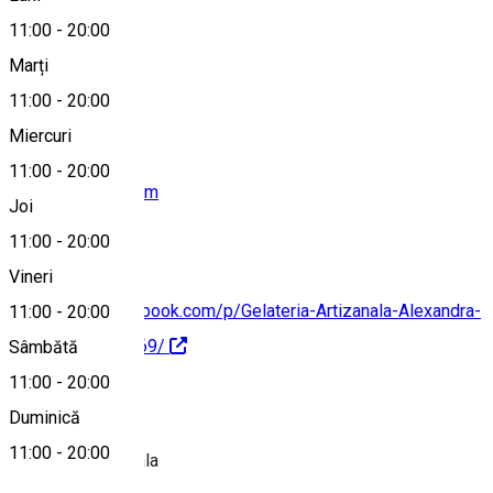
11:00
-
20:00
Marți
Hartă
11:00
-
20:00
Miercuri
11:00
-
20:00
bburca@yahoo.com
Joi
11:00
-
20:00
Vineri
https://www.facebook.com/p/Gelateria-Artizanala-Alexandra-
11:00
-
20:00
100063620500969/
Sâmbătă
11:00
-
20:00
Despre
Duminică
11:00
-
20:00
Inghetata artizanala