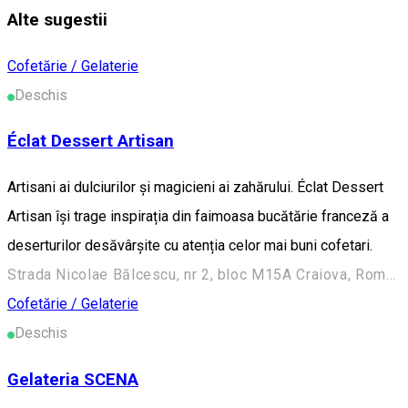
Alte sugestii
Cofetărie / Gelaterie
Deschis
Éclat Dessert Artisan
Artisani ai dulciurilor și magicieni ai zahărului. Éclat Dessert
Artisan își trage inspirația din faimoasa bucătărie franceză a
deserturilor desăvârșite cu atenția celor mai buni cofetari.
Strada Nicolae Bălcescu, nr 2, bloc M15A Craiova, Romania
Cofetărie / Gelaterie
Deschis
Gelateria SCENA