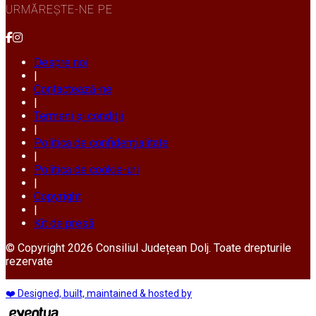
URMĂREȘTE-NE PE
Despre noi
|
Contactează-ne
|
Termeni și condiții
|
Politica de confidențialitate
|
Politica de cookie-uri
|
Copyright
|
Kit de presă
© Copyright 2026 Consiliul Județean Dolj. Toate drepturile
rezervate
❤️ Designed, built, maintained & hosted by