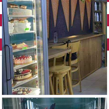
Închirieri auto
Închirieri biciclete
Taxi
Încărcare vehicule electrice
English