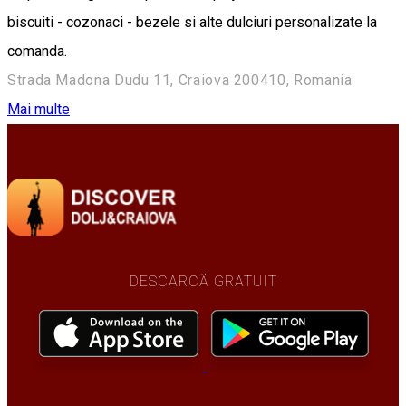
biscuiti - cozonaci - bezele si alte dulciuri personalizate la
comanda.
Strada Madona Dudu 11, Craiova 200410, Romania
Mai multe
DESCARCĂ GRATUIT