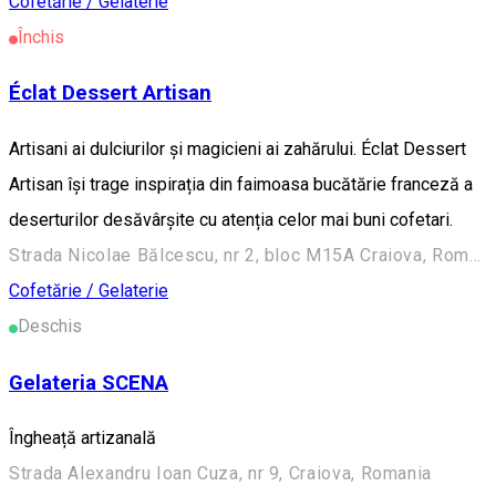
Cofetărie / Gelaterie
Închis
Éclat Dessert Artisan
Artisani ai dulciurilor și magicieni ai zahărului. Éclat Dessert
Artisan își trage inspirația din faimoasa bucătărie franceză a
deserturilor desăvârșite cu atenția celor mai buni cofetari.
Strada Nicolae Bălcescu, nr 2, bloc M15A Craiova, Romania
Cofetărie / Gelaterie
Deschis
Gelateria SCENA
Îngheață artizanală
Strada Alexandru Ioan Cuza, nr 9, Craiova, Romania