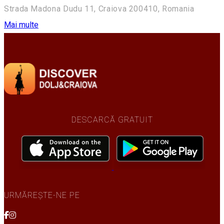
Strada Madona Dudu 11, Craiova 200410, Romania
Mai multe
DESCARCĂ GRATUIT
URMĂREȘTE-NE PE