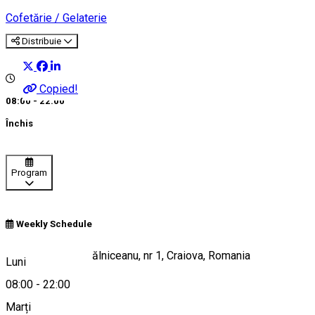
Cofetărie / Gelaterie
Distribuie
Copied!
08:00 - 22:00
Închis
Program
Weekly Schedule
Strada Mihail Kogălniceanu, nr 1, Craiova, Romania
Luni
08:00
-
22:00
Marți
Hartă