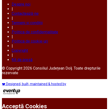
Despre noi
|
Contactează-ne
|
Termeni și condiții
|
Politica de confidențialitate
|
Politica de cookie-uri
|
Copyright
|
Kit de presă
© Copyright 2026 Consiliul Județean Dolj. Toate drepturile
rezervate
❤️ Designed, built, maintained & hosted by
Acceptă Cookies