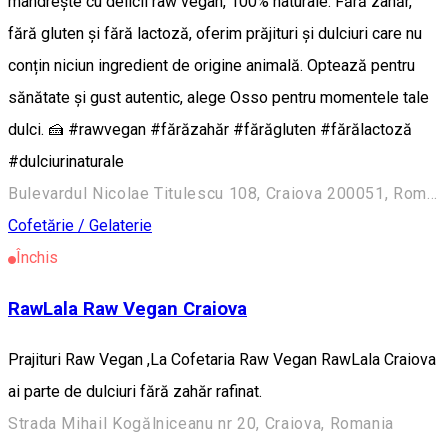
mândrește cu delicii raw vegan, 100% naturale. Fără zahăr,
fără gluten și fără lactoză, oferim prăjituri și dulciuri care nu
conțin niciun ingredient de origine animală. Optează pentru
sănătate și gust autentic, alege Osso pentru momentele tale
dulci. 🍰 #rawvegan #fărăzahăr #fărăgluten #fărălactoză
#dulciurinaturale
Bulevardul Nicolae Titulescu 108, Craiova 200051, România
Cofetărie / Gelaterie
Închis
RawLala Raw Vegan Craiova
Prajituri Raw Vegan ,La Cofetaria Raw Vegan RawLala Craiova
ai parte de dulciuri fără zahăr rafinat.
Strada Mihail Kogălniceanu nr 20, Craiova, Romania