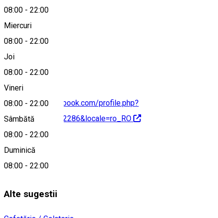
08:00
-
22:00
Miercuri
08:00
-
22:00
0730 530 313
Joi
08:00
-
22:00
Vineri
https://www.facebook.com/profile.php?
08:00
-
22:00
id=100068026942286&locale=ro_RO
Sâmbătă
08:00
-
22:00
Despre
Duminică
08:00
-
22:00
Afacere locală
Alte sugestii