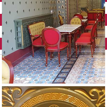
Închirieri auto
Închirieri biciclete
Taxi
Încărcare vehicule electrice
English