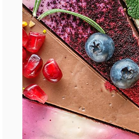
Închirieri auto
Închirieri biciclete
Taxi
Încărcare vehicule electrice
English