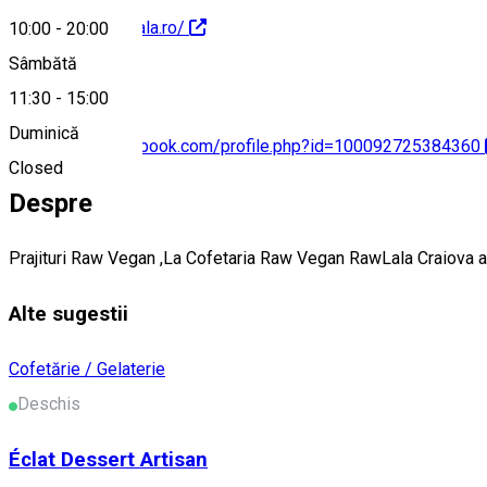
https://www.rawlala.ro/
10:00
-
20:00
Sâmbătă
11:30
-
15:00
Duminică
https://www.facebook.com/profile.php?id=100092725384360
Closed
Despre
Prajituri Raw Vegan ,La Cofetaria Raw Vegan RawLala Craiova ai p
Alte sugestii
Cofetărie / Gelaterie
Deschis
Éclat Dessert Artisan