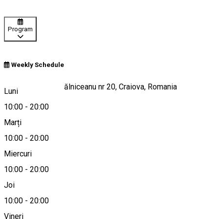
Program
Weekly Schedule
Strada Mihail Kogălniceanu nr 20, Craiova, Romania
Luni
10:00
-
20:00
Marți
Hartă
10:00
-
20:00
Miercuri
10:00
-
20:00
0744 870 895
Joi
10:00
-
20:00
Vineri