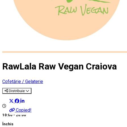
RawLala Raw Vegan Craiova
Cofetărie / Gelaterie
Distribuie
Copied!
10:00 - 20:00
Închis