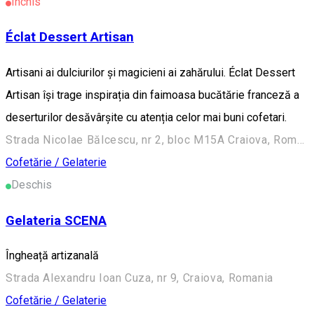
Închis
Éclat Dessert Artisan
Artisani ai dulciurilor și magicieni ai zahărului. Éclat Dessert
Artisan își trage inspirația din faimoasa bucătărie franceză a
deserturilor desăvârșite cu atenția celor mai buni cofetari.
Strada Nicolae Bălcescu, nr 2, bloc M15A Craiova, Romania
Cofetărie / Gelaterie
Deschis
Gelateria SCENA
Îngheață artizanală
Strada Alexandru Ioan Cuza, nr 9, Craiova, Romania
Cofetărie / Gelaterie