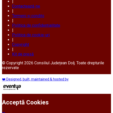
|
Contactează-ne
|
Termeni și condiții
|
Politica de confidențialitate
|
Politica de cookie-uri
|
Copyright
|
Kit de presă
© Copyright 2026 Consiliul Județean Dolj. Toate drepturile
rezervate
❤️ Designed, built, maintained & hosted by
Acceptă Cookies