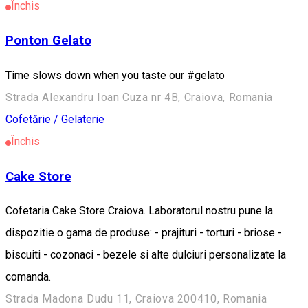
Închis
Ponton Gelato
Time slows down when you taste our #gelato
Strada Alexandru Ioan Cuza nr 4B, Craiova, Romania
Cofetărie / Gelaterie
Închis
Cake Store
Cofetaria Cake Store Craiova. Laboratorul nostru pune la
dispozitie o gama de produse: - prajituri - torturi - briose -
biscuiti - cozonaci - bezele si alte dulciuri personalizate la
comanda.
Strada Madona Dudu 11, Craiova 200410, Romania