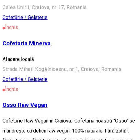
Calea Unirii, Craiova, nr 17, Romania
Cofetărie / Gelaterie
Închis
Cofetaria Minerva
Afacere locală
Strada Mihail Kogălniceanu, nr 1, Craiova, Romania
Cofetărie / Gelaterie
Închis
Osso Raw Vegan
Cofetarie Raw Vegan in Craiova. Cofetaria noastră "Osso" se
mândrește cu delicii raw vegan, 100% naturale. Fără zahăr,