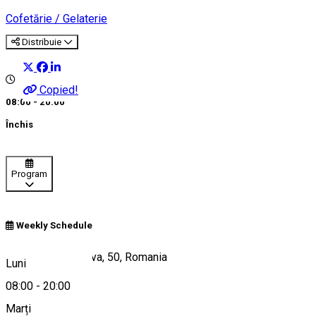
Cofetărie / Gelaterie
Distribuie
Copied!
08:00 - 20:00
Închis
Program
Weekly Schedule
Calea Unirii, Craiova, 50, Romania
Luni
08:00
-
20:00
Marți
Hartă