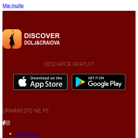
Mai multe
DESCARCĂ GRATUIT
URMĂREȘTE-NE PE
Despre noi