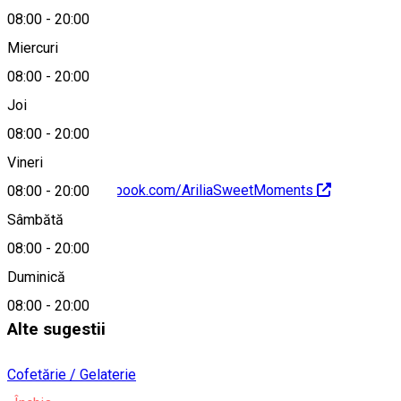
08:00
-
20:00
Miercuri
08:00
-
20:00
0723 537 817
Joi
08:00
-
20:00
Vineri
https://www.facebook.com/AriliaSweetMoments
08:00
-
20:00
Sâmbătă
Despre
08:00
-
20:00
Duminică
Cofetarie
08:00
-
20:00
Alte sugestii
Cofetărie / Gelaterie