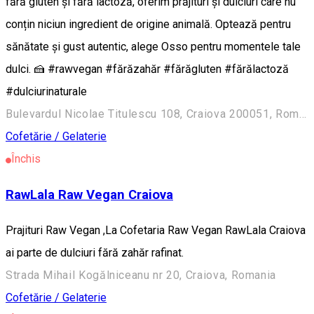
fără gluten și fără lactoză, oferim prăjituri și dulciuri care nu
conțin niciun ingredient de origine animală. Optează pentru
sănătate și gust autentic, alege Osso pentru momentele tale
dulci. 🍰 #rawvegan #fărăzahăr #fărăgluten #fărălactoză
#dulciurinaturale
Bulevardul Nicolae Titulescu 108, Craiova 200051, România
Cofetărie / Gelaterie
Închis
RawLala Raw Vegan Craiova
Prajituri Raw Vegan ,La Cofetaria Raw Vegan RawLala Craiova
ai parte de dulciuri fără zahăr rafinat.
Strada Mihail Kogălniceanu nr 20, Craiova, Romania
Cofetărie / Gelaterie