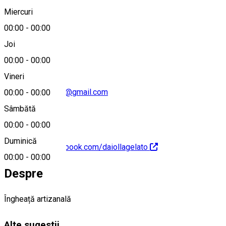
Miercuri
00:00
-
00:00
0763 310 202
Joi
00:00
-
00:00
Vineri
office.exclusivice@gmail.com
00:00
-
00:00
Sâmbătă
00:00
-
00:00
Duminică
https://www.facebook.com/daiollagelato
00:00
-
00:00
Despre
Îngheață artizanală
Alte sugestii