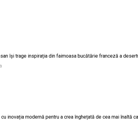
rtisan își trage inspirația din faimoasa bucătărie franceză a desert
a
cu inovația modernă pentru a crea înghețată de cea mai înaltă cali