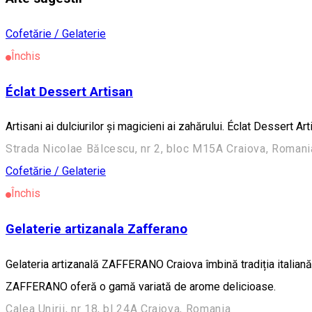
Cofetărie / Gelaterie
Închis
Éclat Dessert Artisan
Artisani ai dulciurilor și magicieni ai zahărului. Éclat Dessert A
Strada Nicolae Bălcescu, nr 2, bloc M15A Craiova, Romani
Cofetărie / Gelaterie
Închis
Gelaterie artizanala Zafferano
Gelateria artizanală ZAFFERANO Craiova îmbină tradiția italiană 
ZAFFERANO oferă o gamă variată de arome delicioase.
Calea Unirii, nr 18, bl 24A Craiova, Romania