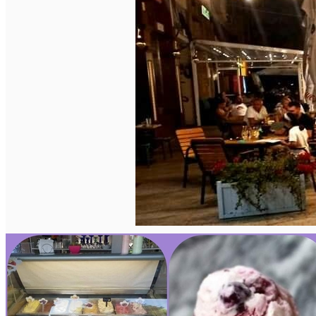
Închirieri auto
Închirieri biciclete
Taxi
Încărcare vehicule electrice
English