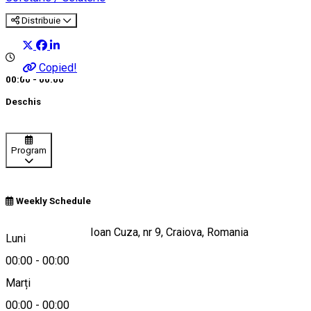
Distribuie
Copied!
00:00 - 00:00
Deschis
Program
Weekly Schedule
Strada Alexandru Ioan Cuza, nr 9, Craiova, Romania
Luni
00:00
-
00:00
Marți
Hartă
00:00
-
00:00