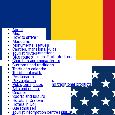
Sign In
Sign Up Free
Dolj & Craiova
About
Map
Attractions
How to arrive?
Recommendations
Museums
Tourist attractions
Monuments, statues
Routes
News
Castles, mansions, kulas
Architectural attractions
Tourist routes
Natural attractions, Protected areas
Bike routes
Customs, Traditions
Churches and monasteries
Română
Archaeological sites
Customs and traditions
Parks and gardens
Traditions calendar
Food & Drinks
Traditional crafts
Traditional cuisine
Restaurants
Wineries and vineyards
Pizza places
Leisure & Fun
Local manufacturers and traditional products
Pubs, bars, clubs
Cafes and teahouses
Arts and culture
Sweets and ice cream
Cinema
Accommodation
Fast-food
Sports and leisure
Horse riding
Hotels in Craiova
Swimming pools
Hotels in Dolj
Useful
Zoo
Guesthouses
Shopping, souvenirs, bookshops
Villas
Tourist information centres