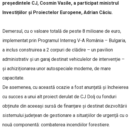
președintele CJ, Cosmin Vasile, a participat ministrul
Investițiilor și Proiectelor Europene, Adrian Câciu.
Demersul, cu o valoare totală de peste 8 milioane de euro,
implementat prin Programul Interreg V-A România – Bulgaria,
a inclus construirea a 2 corpuri de clădire – un pavilion
administrativ și un garaj destinat vehiculelor de intervenție –
și achiziționarea unor autospeciale moderne, de mare
capacitate.
De asemenea, cu această ocazie a fost anunțată și încheierea
cu succes a unui alt proiect derulat de CJ Dolj cu fonduri
obținute din aceeași sursă de finanțare și destinat dezvoltării
sistemului județean de gestionare a situațiilor de urgență cu o
nouă componentă: combaterea incendiilor forestiere.