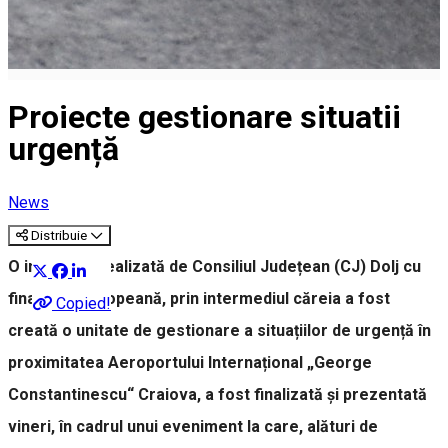
Proiecte gestionare situatii
urgență
News
Distribuie
O investiție realizată de Consiliul Județean (CJ) Dolj cu
finanțare europeană, prin intermediul căreia a fost
Copied!
creată o unitate de gestionare a situațiilor de urgență în
proximitatea Aeroportului Internațional „George
Constantinescu“ Craiova, a fost finalizată și prezentată
vineri, în cadrul unui eveniment la care, alături de