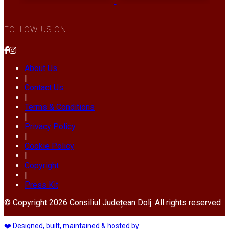
FOLLOW US ON
About Us
|
Contact Us
|
Terms & Conditions
|
Privacy Policy
|
Cookie Policy
|
Copyright
|
Press Kit
© Copyright 2026 Consiliul Județean Dolj. All rights reserved
❤️ Designed, built, maintained & hosted by