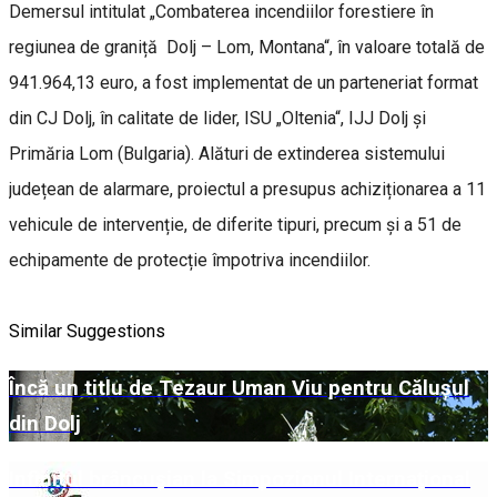
Demersul intitulat „Combaterea incendiilor forestiere în
regiunea de graniță Dolj – Lom, Montana“, în valoare totală de
941.964,13 euro, a fost implementat de un parteneriat format
din CJ Dolj, în calitate de lider, ISU „Oltenia“, IJJ Dolj și
Primăria Lom (Bulgaria). Alături de extinderea sistemului
județean de alarmare, proiectul a presupus achiziționarea a 11
vehicule de intervenție, de diferite tipuri, precum și a 51 de
echipamente de protecție împotriva incendiilor.
Similar Suggestions
Încă un titlu de Tezaur Uman Viu pentru Călușul
din Dolj
Infinitul brâncușian la Simpozionul Internațional