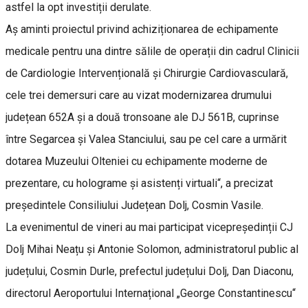
astfel la opt investiții derulate.
Aș aminti proiectul privind achiziționarea de echipamente
medicale pentru una dintre sălile de operații din cadrul Clinicii
de Cardiologie Intervențională și Chirurgie Cardiovasculară,
cele trei demersuri care au vizat modernizarea drumului
județean 652A și a două tronsoane ale DJ 561B, cuprinse
între Segarcea și Valea Stanciului, sau pe cel care a urmărit
dotarea Muzeului Olteniei cu echipamente moderne de
prezentare, cu holograme și asistenți virtuali“, a precizat
președintele Consiliului Județean Dolj, Cosmin Vasile.
La evenimentul de vineri au mai participat vicepreședinții CJ
Dolj Mihai Neațu și Antonie Solomon, administratorul public al
județului, Cosmin Durle, prefectul județului Dolj, Dan Diaconu,
directorul Aeroportului Internațional „George Constantinescu“