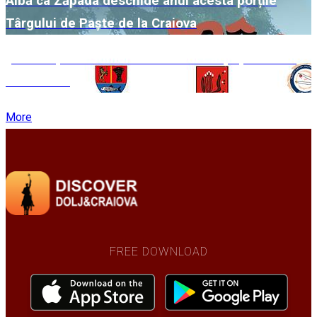
Albă ca Zăpada deschide anul acesta porțile
Târgului de Paște de la Craiova
„Brâncușiana Junior“ la Muzeul Cărții și Exilului
Românesc
More
FREE DOWNLOAD