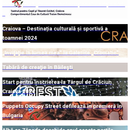
de Sculptură „Drumuri brâncușiene“ - ediția a XI-
a
Craiova – Destinația culturală și sportivă a
toamnei 2024
„Invițație în lumea mea“ la Galeriile „Cromatic“
Tabără de creație în Băilești
Start pentru înscrierea la Târgul de Crăciun
Craiova 2024
Puppets Occupy Street defilează în premieră în
Bulgaria