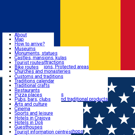
Sign In
Sign Up Free
Dolj & Craiova
About
Map
Attractions
How to arrive?
Recommendations
Museums
Tourist attractions
Monuments, statues
Routes
News
Castles, mansions, kulas
Architectural attractions
Tourist routes
Natural attractions, Protected areas
Bike routes
Customs, Traditions
Churches and monasteries
Română
Archaeological sites
Customs and traditions
Parks and gardens
Traditions calendar
Food & Drinks
Traditional crafts
Traditional cuisine
Restaurants
Wineries and vineyards
Pizza places
Leisure & Fun
Local manufacturers and traditional products
Pubs, bars, clubs
Cafes and teahouses
Arts and culture
Sweets and ice cream
Cinema
Accommodation
Fast-food
Sports and leisure
Horse riding
Hotels in Craiova
Swimming pools
Hotels in Dolj
Useful
Zoo
Guesthouses
Shopping, souvenirs, bookshops
Villas
Tourist information centres