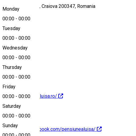
Strada Caracal 12, Craiova 200347, Romania
Monday
00:00
-
00:00
Tuesday
Map
00:00
-
00:00
Wednesday
00:00
-
00:00
0728558558
Thursday
00:00
-
00:00
Friday
https://pensiunealuisa.ro/
00:00
-
00:00
Saturday
00:00
-
00:00
Sunday
https://www.facebook.com/pensiunealuisa/
00:00
-
00:00