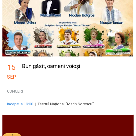
Bun găsit, oameni voioși
15
SEP
CONCERT
Începe la 19:00
|
Teatrul Naţional “Marin Sorescu”