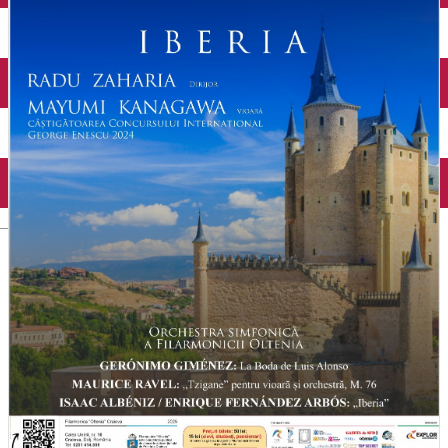
Închirieri auto
Închirieri biciclete
Taxi
Încărcare vehicule electrice
English