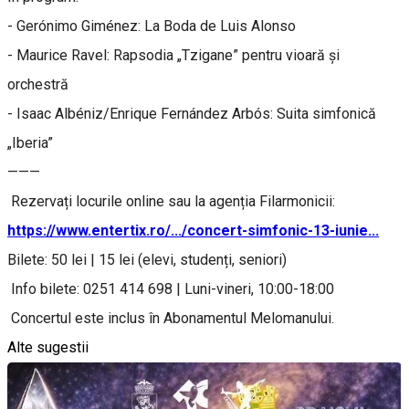
- Gerónimo Giménez: La Boda de Luis Alonso
- Maurice Ravel: Rapsodia „Tzigane” pentru vioară și
orchestră
- Isaac Albéniz/Enrique Fernández Arbós: Suita simfonică
„Iberia”
———
Rezervați locurile online sau la agenția Filarmonicii:
https://www.entertix.ro/.../concert-simfonic-13-iunie...
Bilete: 50 lei | 15 lei (elevi, studenți, seniori)
Info bilete: 0251 414 698 | Luni-vineri, 10:00-18:00
Concertul este inclus în Abonamentul Melomanului.
Alte sugestii