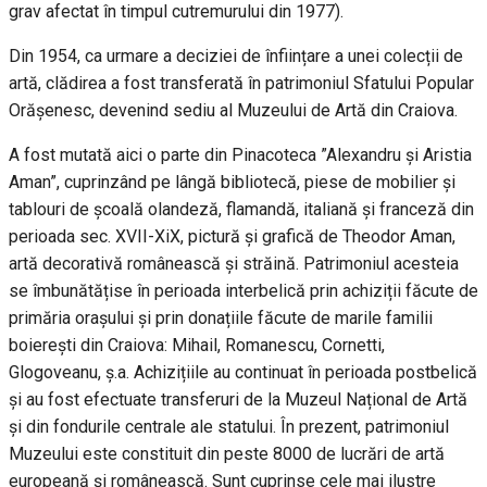
grav afectat în timpul cutremurului din 1977).
Din 1954, ca urmare a deciziei de înființare a unei colecții de
artă, clădirea a fost transferată în patrimoniul Sfatului Popular
Orășenesc, devenind sediu al Muzeului de Artă din Craiova.
A fost mutată aici o parte din Pinacoteca ”Alexandru și Aristia
Aman”, cuprinzând pe lângă bibliotecă, piese de mobilier și
tablouri de școală olandeză, flamandă, italiană și franceză din
perioada sec. XVII-XiX, pictură și grafică de Theodor Aman,
artă decorativă românească și străină. Patrimoniul acesteia
se îmbunătățise în perioada interbelică prin achiziții făcute de
primăria orașului și prin donațiile făcute de marile familii
boierești din Craiova: Mihail, Romanescu, Cornetti,
Glogoveanu, ș.a. Achizițiile au continuat în perioada postbelică
și au fost efectuate transferuri de la Muzeul Național de Artă
și din fondurile centrale ale statului. În prezent, patrimoniul
Muzeului este constituit din peste 8000 de lucrări de artă
europeană și românească. Sunt cuprinse cele mai ilustre