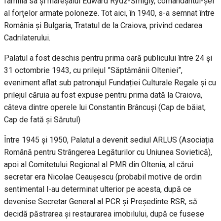
familia sa și mareșalul Edward Rydz-Śmigly, comandantul-șef
al forțelor armate poloneze. Tot aici, în 1940, s-a semnat între
România și Bulgaria, Tratatul de la Craiova, privind cedarea
Cadrilaterului.
Palatul a fost deschis pentru prima oară publicului între 24 și
31 octombrie 1943, cu prilejul ”Săptămânii Olteniei”,
eveniment aflat sub patronajul Fundației Culturale Regale și cu
prilejul căruia au fost expuse pentru prima dată la Craiova,
câteva dintre operele lui Constantin Brâncuși (Cap de băiat,
Cap de fată și Sărutul)
Între 1945 și 1950, Palatul a devenit sediul ARLUS (Asociația
Română pentru Strângerea Legăturilor cu Uniunea Sovietică),
apoi al Comitetului Regional al PMR din Oltenia, al cărui
secretar era Nicolae Ceaușescu (probabil motive de ordin
sentimental l-au determinat ulterior pe acesta, după ce
devenise Secretar General al PCR și Președinte RSR, să
decidă păstrarea și restaurarea imobilului, după ce fusese