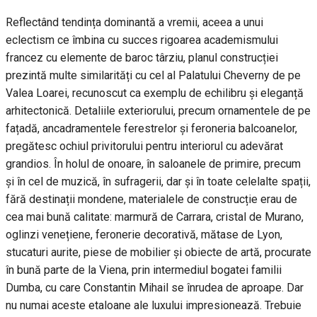
Reflectând tendința dominantă a vremii, aceea a unui
eclectism ce îmbina cu succes rigoarea academismului
francez cu elemente de baroc târziu, planul construcției
prezintă multe similarități cu cel al Palatului Cheverny de pe
Valea Loarei, recunoscut ca exemplu de echilibru și eleganță
arhitectonică. Detaliile exteriorului, precum ornamentele de pe
fațadă, ancadramentele ferestrelor și feroneria balcoanelor,
pregătesc ochiul privitorului pentru interiorul cu adevărat
grandios. În holul de onoare, în saloanele de primire, precum
și în cel de muzică, în sufragerii, dar și în toate celelalte spații,
fără destinații mondene, materialele de construcție erau de
cea mai bună calitate: marmură de Carrara, cristal de Murano,
oglinzi venețiene, feronerie decorativă, mătase de Lyon,
stucaturi aurite, piese de mobilier și obiecte de artă, procurate
în bună parte de la Viena, prin intermediul bogatei familii
Dumba, cu care Constantin Mihail se înrudea de aproape. Dar
nu numai aceste etaloane ale luxului impresionează. Trebuie