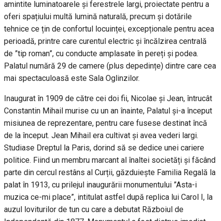
amintite luminatoarele și ferestrele largi, proiectate pentru a
oferi spațiului multă lumină naturală, precum și dotările
tehnice ce țin de confortul locuinței, excepționale pentru acea
perioadă, printre care curentul electric și încălzirea centrală
de ”tip roman”, cu conducte amplasate în pereți și podea.
Palatul numără 29 de camere (plus depedințe) dintre care cea
mai spectaculoasă este Sala Oglinzilor.
Inaugurat în 1909 de către cei doi fii, Nicolae și Jean, întrucât
Constantin Mihail murise cu un an înainte, Palatul și-a început
misiunea de reprezentare, pentru care fusese destinat încă
de la început. Jean Mihail era cultivat și avea vederi largi.
Studiase Dreptul la Paris, dorind să se dedice unei cariere
politice. Fiind un membru marcant al înaltei societăți și făcând
parte din cercul restâns al Curții, găzduiește Familia Regală la
palat în 1913, cu prilejul inaugurării monumentului ”Asta-i
muzica ce-mi place”, intitulat astfel după replica lui Carol I, la
auzul loviturilor de tun cu care a debutat Războiul de