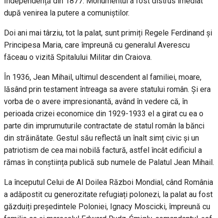
Independență din 1877. Monumentul a fost distrus imediat
după venirea la putere a comuniștilor.
Doi ani mai târziu, tot la palat, sunt primiți Regele Ferdinand și
Principesa Maria, care împreună cu generalul Averescu
făceau o vizită Spitalului Militar din Craiova.
În 1936, Jean Mihail, ultimul descendent al familiei, moare,
lăsând prin testament întreaga sa avere statului român. Și era
vorba de o avere impresionantă, având în vedere că, în
perioada crizei economice din 1929-1933 el a girat cu ea o
parte din imprumuturile contractate de statul român la bănci
din străinătate. Gestul său reflectă un înalt simț civic și un
patriotism de cea mai nobilă factură, astfel încât edificiul a
rămas în conștiința publică sub numele de Palatul Jean Mihail.
La începutul Celui de Al Doilea Război Mondial, când România
a adăpostit cu generozitate refugiați polonezi, la palat au fost
găzduiți președintele Poloniei, Ignacy Moscicki, împreună cu