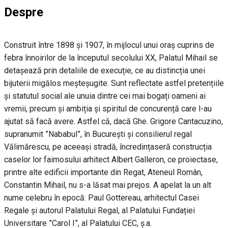
Despre
Construit între 1898 și 1907, în mijlocul unui oraș cuprins de
febra înnoirilor de la începutul secolului XX, Palatul Mihail se
detașează prin detaliile de execuție, ce au distincția unei
bijuterii migălos meșteșugite. Sunt reflectate astfel pretențiile
și statutul social ale unuia dintre cei mai bogați oameni ai
vremii, precum și ambiția și spiritul de concurență care l-au
ajutat să facă avere. Astfel că, dacă Ghe. Grigore Cantacuzino,
supranumit ”Nababul”, în București și consilierul regal
Vălimărescu, pe aceeași stradă, încredințaseră construcția
caselor lor faimosului arhitect Albert Galleron, ce proiectase,
printre alte edificii importante din Regat, Ateneul Român,
Constantin Mihail, nu s-a lăsat mai prejos. A apelat la un alt
nume celebru în epocă: Paul Gottereau, arhitectul Casei
Regale și autorul Palatului Regal, al Palatului Fundației
Universitare ”Carol I”, al Palatului CEC, ș.a.