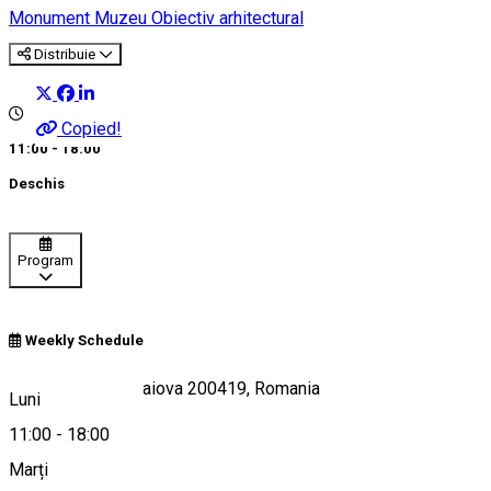
Monument
Muzeu
Obiectiv arhitectural
Distribuie
Copied!
11:00 - 18:00
Deschis
Program
Weekly Schedule
Calea Unirii 15, Craiova 200419, Romania
Luni
11:00
-
18:00
Marți
Hartă