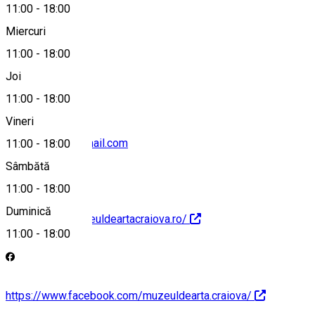
11:00
-
18:00
Miercuri
11:00
-
18:00
0251 412 342
Joi
11:00
-
18:00
Vineri
muzeuartacv@gmail.com
11:00
-
18:00
Sâmbătă
11:00
-
18:00
Duminică
https://www.muzeuldeartacraiova.ro/
11:00
-
18:00
https://www.facebook.com/muzeuldearta.craiova/