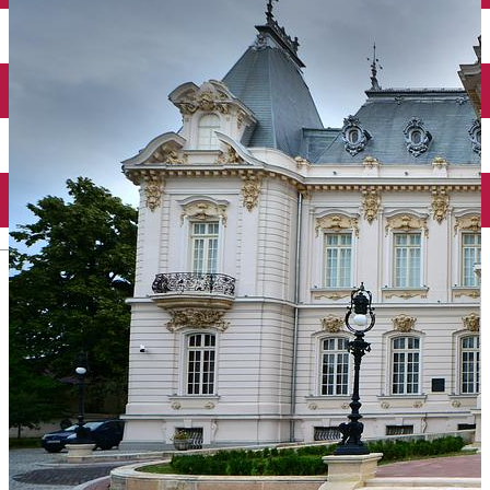
Închirieri auto
Închirieri biciclete
Taxi
Încărcare vehicule electrice
English