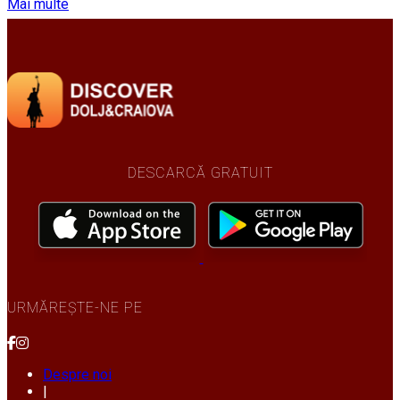
Mai multe
DESCARCĂ GRATUIT
URMĂREȘTE-NE PE
Despre noi
|