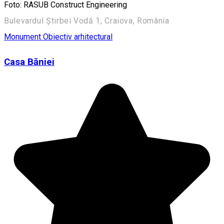
Foto: RASUB Construct Engineering
Bulevardul Știrbei Vodă 1, Craiova, România
Monument
Obiectiv arhitectural
Casa Băniei