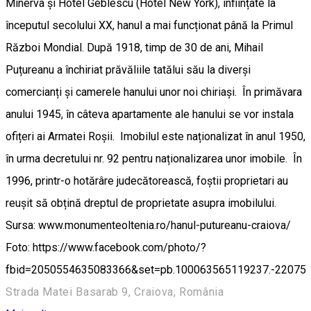
Minerva și Hotel Geblescu (Hotel New York), înființate la
începutul secolului XX, hanul a mai funcționat până la Primul
Război Mondial. După 1918, timp de 30 de ani, Mihail
Puțureanu a închiriat prăvăliile tatălui său la diverși
comercianți și camerele hanului unor noi chiriași. În primăvara
anului 1945, în câteva apartamente ale hanului se vor instala
ofițeri ai Armatei Roșii. Imobilul este naționalizat în anul 1950,
în urma decretului nr. 92 pentru naționalizarea unor imobile. În
1996, printr-o hotărâre judecătorească, foștii proprietari au
reușit să obțină dreptul de proprietate asupra imobilului.
Sursa: www.monumenteoltenia.ro/hanul-putureanu-craiova/
Foto: https://www.facebook.com/photo/?
fbid=2050554635083366&set=pb.100063565119237.-22075
Strada Matei Basarab 9, Craiova, România