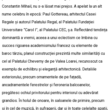
Constantin Mihail, nu s-a lăsat mai prejos. A apelat la un alt
nume celebru în epocă: Paul Gottereau, arhitectul Casei
Regale și autorul Palatului Regal, al Palatului Fundației
Universitare ”Carol I”, al Palatului CEC, ș.a. Reflectând tendința
dominantă a vremii, aceea a unui eclectism ce îmbina cu
succes rigoarea academismului francez cu elemente de
baroc târziu, planul construcției prezintă multe similarități cu
cel al Palatului Cheverny de pe Valea Loarei, recunoscut ca
exemplu de echilibru și eleganță arhitectonică. Detaliile
exteriorului, precum ornamentele de pe fațadă,
ancadramentele ferestrelor și feroneria balcoanelor,
pregătesc ochiul privitorului pentru interiorul cu adevărat
grandios. În holul de onoare, în saloanele de primire, precum
și în cel de muzică, în sufragerii, dar și în toate celelalte spații,