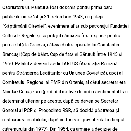
Cadrilaterului. Palatul a fost deschis pentru prima oară
publicului între 24 și 31 octombrie 1943, cu prilejul
”Săptămânii Olteniei”, eveniment aflat sub patronajul Fundației
Culturale Regale și cu prilejul căruia au fost expuse pentru
prima dată la Craiova, câteva dintre operele lui Constantin
Brâncuși (Cap de băiat, Cap de fată și Sărutul) Între 1945 și
1950, Palatul a devenit sediul ARLUS (Asociația Română
pentru Strângerea Legăturilor cu Uniunea Sovietică), apoi al
Comitetului Regional al PMR din Oltenia, al cărui secretar era
Nicolae Ceaușescu (probabil motive de ordin sentimental l-au
determinat ulterior pe acesta, după ce devenise Secretar
General al PCR și Președinte RSR, să decidă păstrarea și
restaurarea imobilului, după ce fusese grav afectat în timpul
cutremurului din 1977). Din 1954, ca urmare a deciziei de