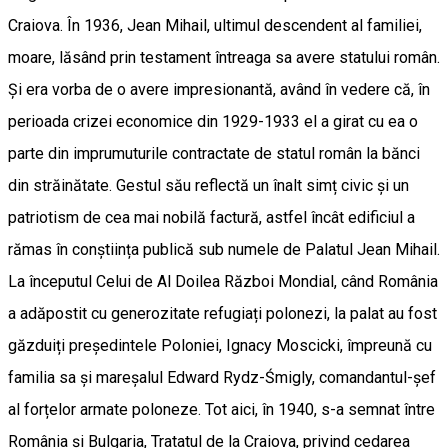
Craiova. În 1936, Jean Mihail, ultimul descendent al familiei,
moare, lăsând prin testament întreaga sa avere statului român.
Și era vorba de o avere impresionantă, având în vedere că, în
perioada crizei economice din 1929-1933 el a girat cu ea o
parte din imprumuturile contractate de statul român la bănci
din străinătate. Gestul său reflectă un înalt simț civic și un
patriotism de cea mai nobilă factură, astfel încât edificiul a
rămas în conștiința publică sub numele de Palatul Jean Mihail.
La începutul Celui de Al Doilea Război Mondial, când România
a adăpostit cu generozitate refugiați polonezi, la palat au fost
găzduiți președintele Poloniei, Ignacy Moscicki, împreună cu
familia sa și mareșalul Edward Rydz-Śmigly, comandantul-șef
al forțelor armate poloneze. Tot aici, în 1940, s-a semnat între
România și Bulgaria, Tratatul de la Craiova, privind cedarea