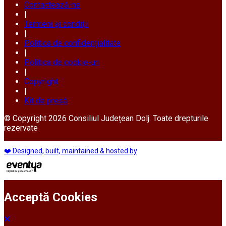
Contactează-ne
|
Termeni și condiții
|
Politica de confidențialitate
|
Politica de cookie-uri
|
Copyright
|
Kit de presă
© Copyright 2026 Consiliul Județean Dolj. Toate drepturile
rezervate
❤️ Designed, built, maintained & hosted by
Acceptă Cookies