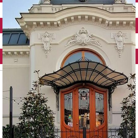
Închirieri auto
Închirieri biciclete
Taxi
Încărcare vehicule electrice
English