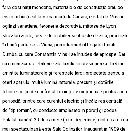
fără destinații mondene, materialele de construcție erau de
cea mai bună calitate: marmură de Carrara, cristal de Murano,
oglinzi venețiene, feronerie decorativă, mătase de Lyon,
stucaturi aurite, piese de mobilier și obiecte de artă, procurate
în bună parte de la Viena, prin intermediul bogatei familii
Dumba, cu care Constantin Mihail se înrudea de aproape. Dar
nu numai aceste etaloane ale luxului impresionează. Trebuie
amintite luminatoarele și ferestrele largi, proiectate pentru a
oferi spațiului multă lumină naturală, precum și dotările
tehnice ce țin de confortul locuinței, excepționale pentru acea
perioadă, printre care curentul electric și încălzirea centrală
de ”tip roman”, cu conducte amplasate în pereți și podea.
Palatul numără 29 de camere (plus depedințe) dintre care cea
mai spectaculoasă este Sala Oglinzilor. Inaugurat în 1909 de