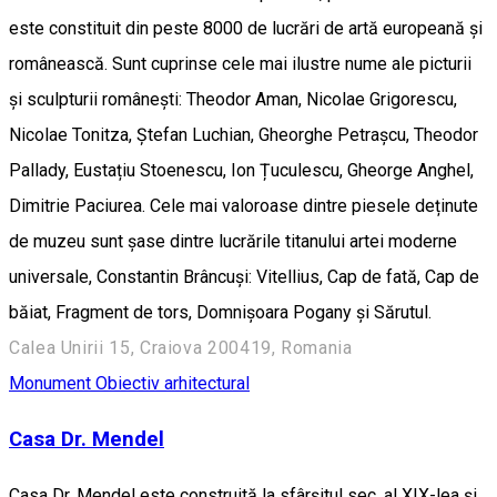
este constituit din peste 8000 de lucrări de artă europeană și
românească. Sunt cuprinse cele mai ilustre nume ale picturii
și sculpturii românești: Theodor Aman, Nicolae Grigorescu,
Nicolae Tonitza, Ștefan Luchian, Gheorghe Petrașcu, Theodor
Pallady, Eustațiu Stoenescu, Ion Țuculescu, Gheorge Anghel,
Dimitrie Paciurea. Cele mai valoroase dintre piesele deținute
de muzeu sunt șase dintre lucrările titanului artei moderne
universale, Constantin Brâncuși: Vitellius, Cap de fată, Cap de
băiat, Fragment de tors, Domnișoara Pogany și Sărutul.
Calea Unirii 15, Craiova 200419, Romania
Monument
Obiectiv arhitectural
Casa Dr. Mendel
Casa Dr. Mendel este construită la sfârșitul sec. al XIX-lea și