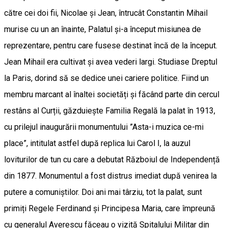
către cei doi fii, Nicolae și Jean, întrucât Constantin Mihail
murise cu un an înainte, Palatul și-a început misiunea de
reprezentare, pentru care fusese destinat încă de la început.
Jean Mihail era cultivat și avea vederi largi. Studiase Dreptul
la Paris, dorind să se dedice unei cariere politice. Fiind un
membru marcant al înaltei societăți și făcând parte din cercul
restâns al Curții, găzduiește Familia Regală la palat în 1913,
cu prilejul inaugurării monumentului ”Asta-i muzica ce-mi
place”, intitulat astfel după replica lui Carol I, la auzul
loviturilor de tun cu care a debutat Războiul de Independență
din 1877. Monumentul a fost distrus imediat după venirea la
putere a comuniștilor. Doi ani mai târziu, tot la palat, sunt
primiți Regele Ferdinand și Principesa Maria, care împreună
cu generalul Averescu făceau o vizită Spitalului Militar din