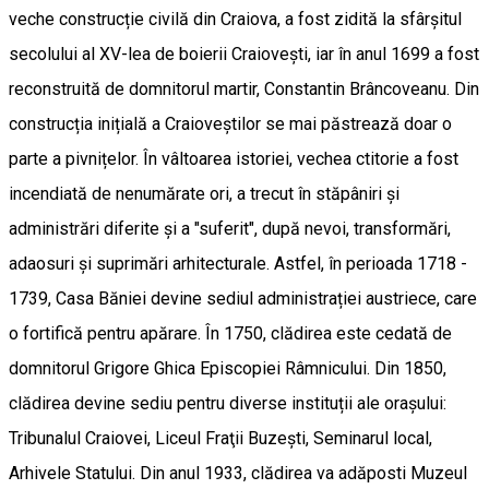
veche construcție civilă din Craiova, a fost zidită la sfârșitul
secolului al XV-lea de boierii Craiovești, iar în anul 1699 a fost
reconstruită de domnitorul martir, Constantin Brâncoveanu. Din
construcția inițială a Craioveștilor se mai păstrează doar o
parte a pivnițelor. În vâltoarea istoriei, vechea ctitorie a fost
incendiată de nenumărate ori, a trecut în stăpâniri și
administrări diferite și a "suferit", după nevoi, transformări,
adaosuri și suprimări arhitecturale. Astfel, în perioada 1718 -
1739, Casa Băniei devine sediul administrației austriece, care
o fortifică pentru apărare. În 1750, clădirea este cedată de
domnitorul Grigore Ghica Episcopiei Râmnicului. Din 1850,
clădirea devine sediu pentru diverse instituții ale orașului:
Tribunalul Craiovei, Liceul Fraţii Buzești, Seminarul local,
Arhivele Statului. Din anul 1933, clădirea va adăposti Muzeul