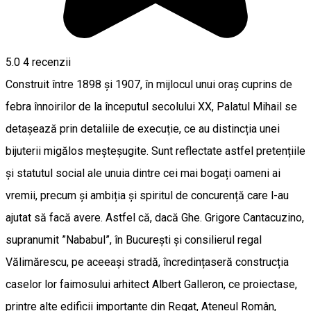
5.0
4
recenzii
Construit între 1898 și 1907, în mijlocul unui oraș cuprins de
febra înnoirilor de la începutul secolului XX, Palatul Mihail se
detașează prin detaliile de execuție, ce au distincția unei
bijuterii migălos meșteșugite. Sunt reflectate astfel pretențiile
și statutul social ale unuia dintre cei mai bogați oameni ai
vremii, precum și ambiția și spiritul de concurență care l-au
ajutat să facă avere. Astfel că, dacă Ghe. Grigore Cantacuzino,
supranumit ”Nababul”, în București și consilierul regal
Vălimărescu, pe aceeași stradă, încredințaseră construcția
caselor lor faimosului arhitect Albert Galleron, ce proiectase,
printre alte edificii importante din Regat, Ateneul Român,