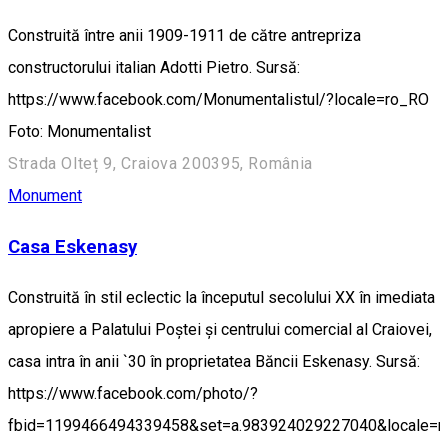
Construită între anii 1909-1911 de către antrepriza
constructorului italian Adotti Pietro. Sursă:
https://www.facebook.com/Monumentalistul/?locale=ro_RO
Foto: Monumentalist
Strada Olteț 9, Craiova 200395, România
Monument
Casa Eskenasy
Construită în stil eclectic la începutul secolului XX în imediata
apropiere a Palatului Poștei și centrului comercial al Craiovei,
casa intra în anii `30 în proprietatea Băncii Eskenasy. Sursă:
https://www.facebook.com/photo/?
fbid=1199466494339458&set=a.983924029227040&locale=