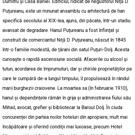
Dumitru și Casa Băniei. Edificiul, ridicat de negustorul Niță D.
Puțureanu, este un minunat ansamblu cu arhitectură de han
specifică secolului al XIX-lea, ajuns, din păcate, într-un stadiu
avansat de degradare. Hanul Puțureanu a fost înființat și
construit de comerciantul Niță D. Puțureanu, născut în 1845
într-o familie modestă, de țărani din satul Puțuri-Dolj. Acesta
cunoaște o rapidă ascensiune socială. Afacerile cu alcool și
tutun, acordarea de împrumuturi, dar și chiriile proprietăților pe
care le cumpără de-a lungul timpului, îl propulsează în rândul
marii burghezii craiovene. La moartea sa (în februarie 1910),
hanul și dependințele rămân în grija și administrarea fiului său
Mihail, avocat, grefier și bibliotecar la Baroul Dolj. În ciuda
concurenței din partea noilor hoteluri din apropiere, mult mai
încăpătoare și oferind condiții mai luxoase, precum Hotel