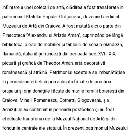
înființare a unei colecții de artă, clădirea a fost transferată în
patrimoniul Sfatului Popular Orășenesc, devenind sediu al
Muzeului de Artă din Craiova. A fost mutată aici o parte din
Pinacoteca ”Alexandru și Aristia Aman”, cuprinzând pe lângă
bibliotecă, piese de mobilier și tablouri de școală olandeză,
flamandă, italiană și franceză din perioada sec. XVII-XiX,
pictură și grafică de Theodor Aman, artă decorativă
românească și străină. Patrimoniul acesteia se îmbunătățise
în perioada interbelică prin achiziții făcute de primăria
orașului și prin donațiile făcute de marile familii boierești din
Craiova: Mihail, Romanescu, Cornetti, Glogoveanu, ș.a.
Achizițiile au continuat în perioada postbelică și au fost
efectuate transferuri de la Muzeul Național de Artă și din
fondurile centrale ale statului. În prezent, patrimoniul Muzeului