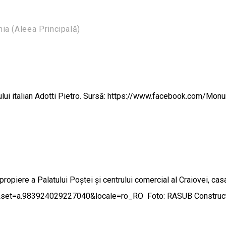
a (Aleea Principală)
orului italian Adotti Pietro. Sursă: https://www.facebook.com/Mo
apropiere a Palatului Poștei și centrului comercial al Craiovei, cas
set=a.983924029227040&locale=ro_RO Foto: RASUB Construct