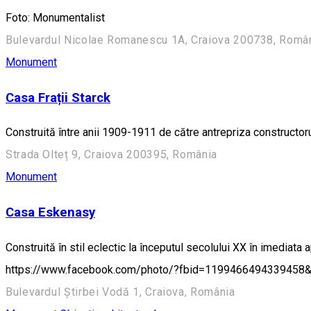
Foto: Monumentalist
Bulevardul Nicolae Romanescu 1A, Craiova 200738, Români
Monument
Casa Frații Starck
Construită între anii 1909-1911 de către antrepriza construct
Strada Olteț 9, Craiova 200395, România
Monument
Casa Eskenasy
Construită în stil eclectic la începutul secolului XX în imediata 
https://www.facebook.com/photo/?fbid=1199466494339458&
Bulevardul Știrbei Vodă 1, Craiova, România