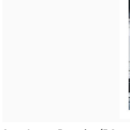
Închirieri auto
Închirieri biciclete
Taxi
Încărcare vehicule electrice
English