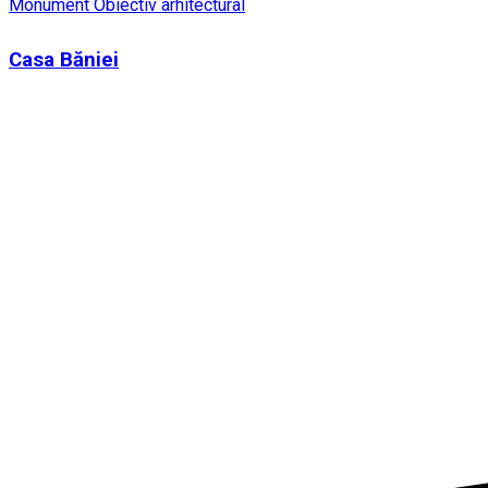
Monument
Obiectiv arhitectural
Casa Băniei